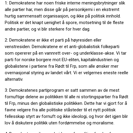
1: Demokratene har noen friske interne meningsbrytninger slik
alle partier har, men disse går på personkjemi i en ekstremt
hurtig sammensatt organisasjon, og ikke på politisk innhold.
Politisk er det knapt uenighet å spore, motsetning til de fleste
andre partier, og vi blir sterkere for hver dag.
2: Demokratene er ikke et parti på høyresiden eller
venstresiden. Demokratene er et anti-globalistisk folkeparti
som opererer på en vannrett over- og underklasse-akse. Vi tar
parti for norske borgere mot EU-eliten, kapitalindustrien og
globalistene i partiene fra Rødt til Frp, som alle ønsker mer
overnasjonal styring av landet vårt. Vi er velgernes eneste reelle
alternativ.
3: Demokratenes partiprogram er satt sammen av de mest
fornuftige delene av politikken til alle ni stortingspartier fra Rødt
til Frp, minus den globalistiske politikken. Dette har vi gjort for å
favne velgere fra alle politiske ståsteder til et nytt politisk
fellesskap styrt av fornuft og ikke ideologi, og hvor det igjen blir
lov å diskutere politikk uten fordømmelse og moralisme.