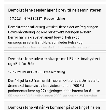
meningsmålinger.
Demokratene sender åpent brev til helseministeren
17.7.2021 14:49:38 CEST
|
Pressemelding
Demokratene stiller seg kritisk til flere sider av Regjeringen
Covid-håndtering, og ikke minst vaksineringen av barn.
Derfor har vi skrevet et åpent brev til Helse- og
omsorgsminister Bent Høie, som leder Helse- og
omsorgsdepartement og derfor har øverste ansvar for
vaksineprogrammet og hva det medfører av konsekvenser.
Vi ønsker svar på noen viktige spørsmål, og venter at
Demokratene advarer skarpt mot EUs klimahysteri
helseministeren kommer med klare svar til oss, foreldre og
og «Fit for 55»
befolkningen. Spørsmålene er som følger:
17.7.2021 09:48:16 CEST
|
Pressemelding
Den 14. juli la EU fram sin klimaplan «Fit for 55». De neste to
årene skal tusenvis av lobbyister, mer enn 700 EU-
parlamentarikere og 27 regjeringer jobbe intenst for å kutte
55 prosent CO2-utslipp innen 2030, og bruken av fornybar
energi skal dobles. Dette anser Demokratene som en politisk
atombombe mot Europas og Norges stabilitet og økonomi.
Demokratene vil når vi kommer på stortinget ha en