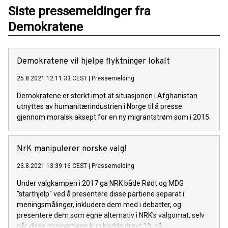
Siste pressemeldinger fra
Demokratene
Demokratene vil hjelpe flyktninger lokalt
25.8.2021 12:11:33 CEST
|
Pressemelding
Demokratene er sterkt imot at situasjonen i Afghanistan
utnyttes av humanitærindustrien i Norge til å presse
gjennom moralsk aksept for en ny migrantstrøm som i 2015.
NrK manipulerer norske valg!
23.8.2021 13:39:16 CEST
|
Pressemelding
Under valgkampen i 2017 ga NRK både Rødt og MDG
"starthjelp" ved å presentere disse partiene separat i
meningsmålinger, inkludere dem med i debatter, og
presentere dem som egne alternativ i NRK's valgomat, selv
når disse minipartiene kun hadde drøyt 1% på