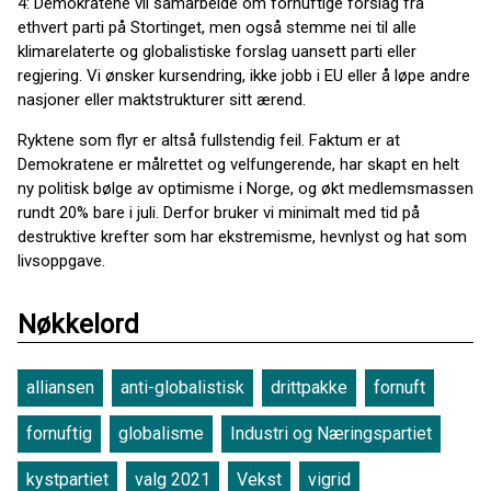
4: Demokratene vil samarbeide om fornuftige forslag fra
ethvert parti på Stortinget, men også stemme nei til alle
klimarelaterte og globalistiske forslag uansett parti eller
regjering. Vi ønsker kursendring, ikke jobb i EU eller å løpe andre
nasjoner eller maktstrukturer sitt ærend.
Ryktene som flyr er altså fullstendig feil. Faktum er at
Demokratene er målrettet og velfungerende, har skapt en helt
ny politisk bølge av optimisme i Norge, og økt medlemsmassen
rundt 20% bare i juli. Derfor bruker vi minimalt med tid på
destruktive krefter som har ekstremisme, hevnlyst og hat som
livsoppgave.
Nøkkelord
alliansen
anti-globalistisk
drittpakke
fornuft
fornuftig
globalisme
Industri og Næringspartiet
kystpartiet
valg 2021
Vekst
vigrid