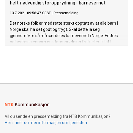
Vi avviser «Fit for 55» fullstendig, akkurat som vi avviser
helt nødvendig storopprydning i barnevernet
både Parisavtalen og Regjeringens «Klimaplan 2030.
13.7.2021 09:56:47 CEST
|
Pressemelding
Det norske folk er med rette sterkt opptatt av at alle barn i
Norge skal ha det godt og trygt. Skal dette la seg
gjennomføre så må særdeles barnevernet i Norge: Endres
og bedres gjennom en storopprydning fra kjeller til loft.
Vil du sende en pressemelding fra NTB Kommunikasjon?
Her finner du mer informasjon om tjenesten