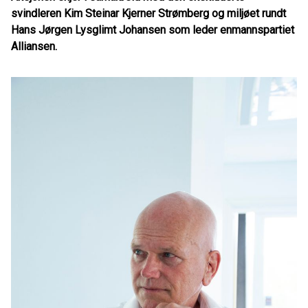
svindleren Kim Steinar Kjerner Strømberg og miljøet rundt
Hans Jørgen Lysglimt Johansen som leder enmannspartiet
Alliansen.