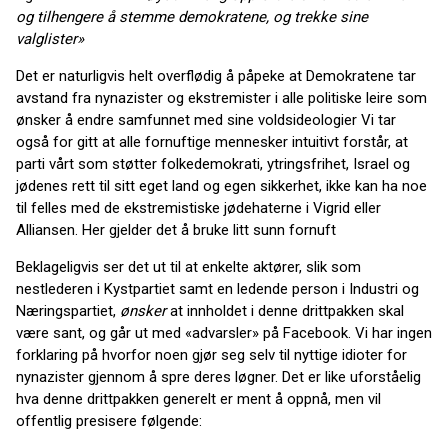
og tilhengere å stemme demokratene, og trekke sine
valglister»
Det er naturligvis helt overflødig å påpeke at Demokratene tar
avstand fra nynazister og ekstremister i alle politiske leire som
ønsker å endre samfunnet med sine voldsideologier Vi tar
også for gitt at alle fornuftige mennesker intuitivt forstår, at
parti vårt som støtter folkedemokrati, ytringsfrihet, Israel og
jødenes rett til sitt eget land og egen sikkerhet, ikke kan ha noe
til felles med de ekstremistiske jødehaterne i Vigrid eller
Alliansen. Her gjelder det å bruke litt sunn fornuft
Beklageligvis ser det ut til at enkelte aktører, slik som
nestlederen i Kystpartiet samt en ledende person i Industri og
Næringspartiet,
ønsker
at innholdet i denne drittpakken skal
være sant, og går ut med «advarsler» på Facebook. Vi har ingen
forklaring på hvorfor noen gjør seg selv til nyttige idioter for
nynazister gjennom å spre deres løgner. Det er like uforståelig
hva denne drittpakken generelt er ment å oppnå, men vil
offentlig presisere følgende: