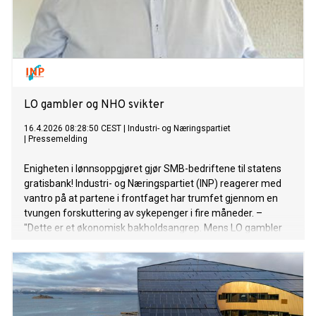
LO gambler og NHO svikter
16.4.2026 08:28:50 CEST
|
Industri- og Næringspartiet
|
Pressemelding
Enigheten i lønnsoppgjøret gjør SMB-bedriftene til statens
gratisbank! Industri- og Næringspartiet (INP) reagerer med
vantro på at partene i frontfaget har trumfet gjennom en
tvungen forskuttering av sykepenger i fire måneder. –
"Dette er et økonomisk bakholdsangrep. Mens LO gambler
med arbeidsplassene til sine egne medlemmer, har NHO
totalt sviktet sitt ansvar for småbedriftene ved å la dette
passere", sier partileder i INP, Øistein Høksnes.