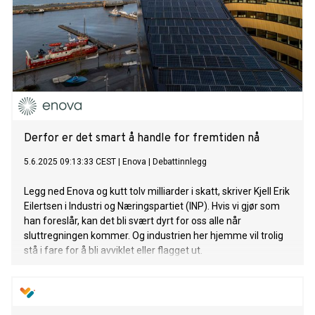
Derfor er det smart å handle for fremtiden nå
5.6.2025 09:13:33 CEST
|
Enova
|
Debattinnlegg
Legg ned Enova og kutt tolv milliarder i skatt, skriver Kjell Erik
Eilertsen i Industri og Næringspartiet (INP). Hvis vi gjør som
han foreslår, kan det bli svært dyrt for oss alle når
sluttregningen kommer. Og industrien her hjemme vil trolig
stå i fare for å bli avviklet eller flagget ut.