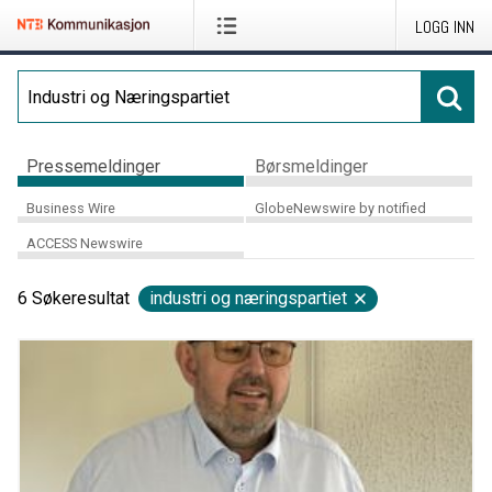
LOGG INN
Pressemeldinger
Børsmeldinger
Business Wire
GlobeNewswire by notified
ACCESS Newswire
6
Søkeresultat
industri og næringspartiet