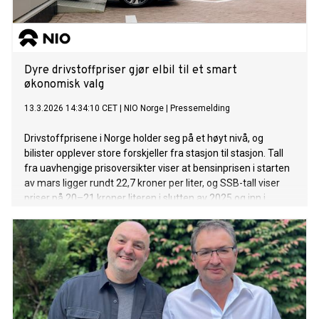
Dyre drivstoffpriser gjør elbil til et smart
økonomisk valg
13.3.2026 14:34:10 CET
|
NIO Norge
|
Pressemelding
Drivstoffprisene i Norge holder seg på et høyt nivå, og
bilister opplever store forskjeller fra stasjon til stasjon. Tall
fra uavhengige prisoversikter viser at bensinprisen i starten
av mars ligger rundt 22,7 kroner per liter, og SSB-tall viser
priser på 20–21 kroner literen i slutten av 2025 og inn i
januar 2026. Med høye og uforutsigbare drivstoffpriser ser
stadig flere bilister til elbil for å få bedre kontroll over
bilkostnadene.