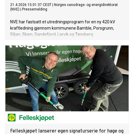
21.4.2026 15:01:37 CEST
|
Norges vassdrags- og energidirektorat
(NVE)
|
Pressemelding
NVE har fastsatt et utredningsprogram for en ny 420 kV
kraftledning gjennom kommunene Bamble, Porsgrunn,
Siljan, Skien, Sandefjord, Larvik og Tønsberg.
Utredningsprogrammet beskriver hvilke temaer og traseer
Statnett må utrede før de kan søke om konsesjon.
Felleskjøpet lanserer egen signaturserie for hage og