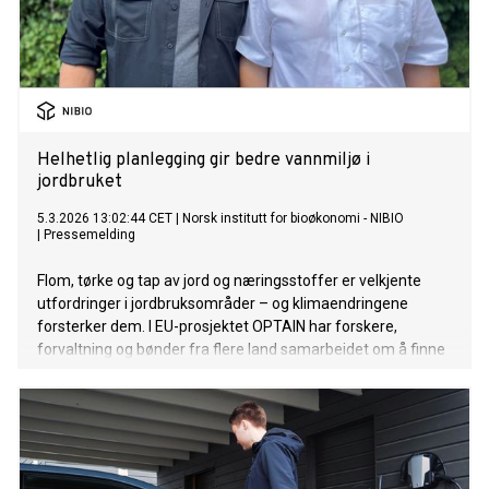
Helhetlig planlegging gir bedre vannmiljø i
jordbruket
5.3.2026 13:02:44 CET
|
Norsk institutt for bioøkonomi - NIBIO
|
Pressemelding
Flom, tørke og tap av jord og næringsstoffer er velkjente
utfordringer i jordbruksområder – og klimaendringene
forsterker dem. I EU-prosjektet OPTAIN har forskere,
forvaltning og bønder fra flere land samarbeidet om å finne
ut hvordan små, naturbaserte tiltak kan redusere tap av jord
og næringsstoffer, holde tilbake vann og dempe flom,
avrenning og erosjon.