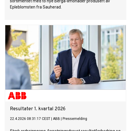
sortimentet med to nye Berga-limonader produsert av
Epleblomsten fra Sauherad.
Resultater 1. kvartal 2026
22.4.2026 08:31:17 CEST
|
ABB
|
Pressemelding