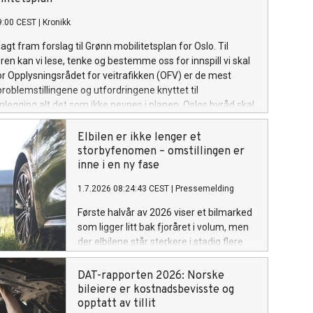
609 nye personbiler i Norge, Danmark,
9:00 CEST
|
Kronikk
Sverige og Finland.
agt fram forslag til Grønn mobilitetsplan for Oslo. Til
n kan vi lese, tenke og bestemme oss for innspill vi skal
or Opplysningsrådet for veitrafikken (OFV) er de mest
oblemstillingene og utfordringene knyttet til
nlegging alt det som ikke nevnes i planen. Oslos byråd skal
 de mangler ikke ambisjoner når det gjelder framtidens
tem i byen. Flere byer og kommuner kan lære av politiske
Elbilen er ikke lenger et
il byliv, arbeidsreiser og bylogistikk samtidig. Og selvsagt
storbyfenomen – omstillingen er
ne planen løse alle utfordringer, men for OFV blir noen
inne i en ny fase
nger særlig synlige. For det mest interessante med mobilitet
1.7.2026 08:24:43 CEST
|
Pressemelding
t som planen ikke sier noe om.
Første halvår av 2026 viser et bilmarked
som ligger litt bak fjoråret i volum, men
der elbilene står sterkere i stadig flere
deler av markedet. Nybilsalget er nesten
helelektrisk, bestanden har passert én
DAT-rapporten 2026: Norske
million elektriske personbiler,
bileiere er kostnadsbevisste og
bruktmarkedet får flere elbiler og
opptatt av tillit