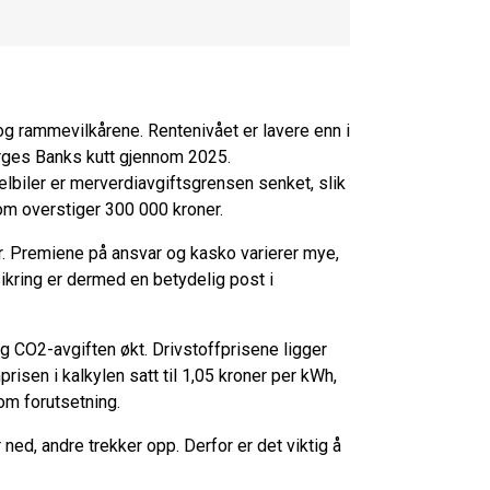
og rammevilkårene. Rentenivået er lavere enn i
 Norges Banks kutt gjennom 2025.
or elbiler er merverdiavgiftsgrensen senket, slik
m overstiger 300 000 kroner.
. Premiene på ansvar og kasko varierer mye,
ikring er dermed en betydelig post i
g CO2-avgiften økt. Drivstoffprisene ligger
prisen i kalkylen satt til 1,05 kroner per kWh,
som forutsetning.
ed, andre trekker opp. Derfor er det viktig å