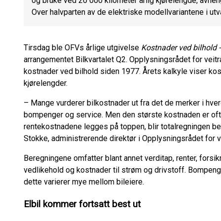
og bruke ved 20 000 kilometer årlig kjørelengde, avheng
Over halvparten av de elektriske modellvariantene i utv
Tirsdag ble OFVs årlige utgivelse
Kostnader ved bilhold 
arrangementet Bilkvartalet Q2. Opplysningsrådet for veit
kostnader ved bilhold siden 1977. Årets kalkyle viser kostn
kjørelengder.
– Mange vurderer bilkostnader ut fra det de merker i hver
bompenger og service. Men den største kostnaden er ofte
rentekostnadene legges på toppen, blir totalregningen bet
Stokke, administrerende direktør i Opplysningsrådet for v
Beregningene omfatter blant annet verditap, renter, forsikri
vedlikehold og kostnader til strøm og drivstoff. Bompenge
dette varierer mye mellom bileiere.
Elbil kommer fortsatt best ut