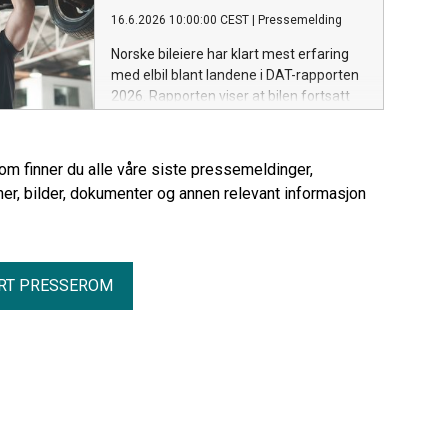
varebilmarkedet tar nye elektriske steg.
16.6.2026 10:00:00 CEST
|
Pressemelding
Juni-tallene bekrefter også at elbilen er
blitt førstevalget langt utenfor
Norske bileiere har klart mest erfaring
storbyene.
med elbil blant landene i DAT-rapporten
2026. Rapporten viser at bilen fortsatt
står svært sterkt i Norge, og at
kostnader, verksted og tillit blir stadig
viktigere for bileierne.
rom finner du alle våre siste pressemeldinger,
er, bilder, dokumenter og annen relevant informasjon
RT PRESSEROM