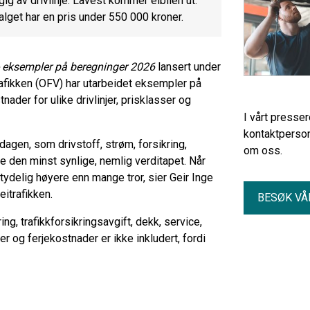
ig av drivlinje. Lavest kommer elbilen ut.
alget har en pris under 550 000 kroner.
- eksempler på beregninger 2026
lansert under
rafikken (OFV) har utarbeidet eksempler på
ader for ulike drivlinjer, prisklasser og
I vårt presse
kontaktperson
dagen, som drivstoff, strøm, forsikring,
om oss.
 den minst synlige, nemlig verditapet. Når
ydelig høyere enn mange tror, sier Geir Inge
eitrafikken.
BESØK VÅ
ng, trafikkforsikringsavgift, dekk, service,
r og ferjekostnader er ikke inkludert, fordi