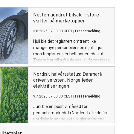
Nesten uendret bilsalg – store
skifter på merketoppen
3.8.2026 07:00:00 CEST
|
Pressemelding
I juli ble det registrert omtrent like
mange nye personbiler som i juli i fjor,
men topplisten ser helt annerledes ut.
Toyota har gått fra tiende- til førsteplass
og Xpeng fra trettende- til tredjeplass,
mens flere av fjorårets største merker
Nordisk halvårsstatus: Danmark
har falt tilbake.
driver veksten, Norge leder
elektrifiseringen
9.7.2026 07:00:00 CEST
|
Pressemelding
Juni ble en positiv måned for
personbilmarkedet i Norden. I alle de fire
nordiske landene økte registreringene
av nye personbiler sammenlignet med
juni i fjor. Samlet ble det registrert 77
litetsplan