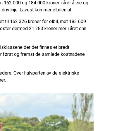
om 162 000 og 184 000 kroner i året å eie og
 drivlinje. Lavest kommer elbilen ut.
 til 162 326 kroner for elbil, mot 183 609
koster dermed 21 283 kroner mer i året enn
risklassene der det finnes et bredt
 er først og fremst de samlede kostnadene
bredere. Over halvparten av de elektriske
ner.