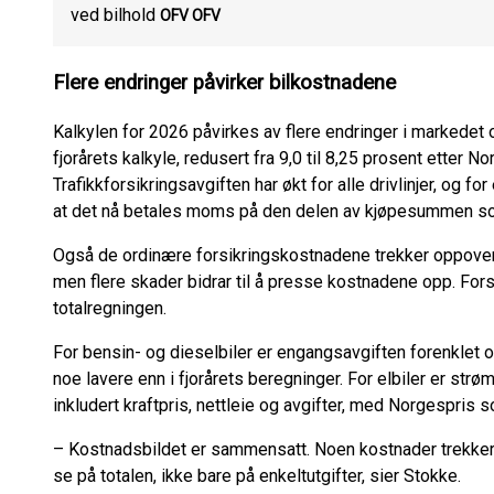
ved bilhold
OFV OFV
Flere endringer påvirker bilkostnadene
Kalkylen for 2026 påvirkes av flere endringer i markedet 
fjorårets kalkyle, redusert fra 9,0 til 8,25 prosent etter
Trafikkforsikringsavgiften har økt for alle drivlinjer, og f
at det nå betales moms på den delen av kjøpesummen so
Også de ordinære forsikringskostnadene trekker oppover
men flere skader bidrar til å presse kostnadene opp. Fors
totalregningen.
For bensin- og dieselbiler er engangsavgiften forenklet o
noe lavere enn i fjorårets beregninger. For elbiler er strøm
inkludert kraftpris, nettleie og avgifter, med Norgespris 
– Kostnadsbildet er sammensatt. Noen kostnader trekker n
se på totalen, ikke bare på enkeltutgifter, sier Stokke.