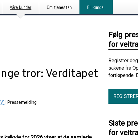
Våre kunder
Om tjenesten
Bli kunde
Følg pre
for veitr
Registrer deg
sakene fra Op
nge tror: Verditapet
fortløpende. 
n
REGISTRE
FV)
|
Pressemelding
Siste pr
for veitr
Vs kalkyle for 2026 viser at de samlede