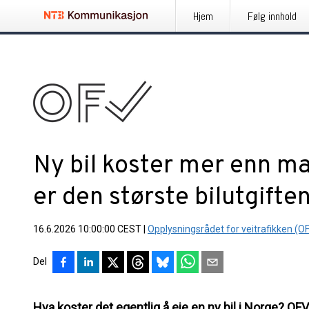
Hjem
Følg innhold
Ny bil koster mer enn ma
er den største bilutgifte
16.6.2026 10:00:00 CEST
|
Opplysningsrådet for veitrafikken (O
Del
Hva koster det egentlig å eie en ny bil i Norge? OF