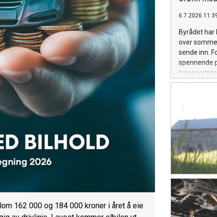
6.7.2026 11:3
Byrådet har l
over sommere
sende inn. F
spennende pr
transportpla
ha en ting –
transportsys
mål om å få t
kan ikke den
prioritereri
i Oslo er de
ellom 162 000 og 184 000 kroner i året å eie