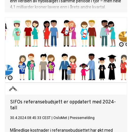
enn verdien av nybilsalget i samme periode i fjor – men hele
4,1 milliarder kroner lavere enn i årets andre kvartal.
SIFOs referansebudsjett er oppdatert med 2024-
tall
30.4.2024 08:45:33 CEST
|
OsloMet
|
Pressemelding
Månedlige kostnader i referansebudsjettet har økt med