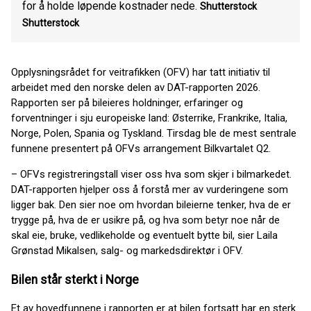
for å holde løpende kostnader nede.
Shutterstock
Shutterstock
Opplysningsrådet for veitrafikken (OFV) har tatt initiativ til
arbeidet med den norske delen av DAT-rapporten 2026.
Rapporten ser på bileieres holdninger, erfaringer og
forventninger i sju europeiske land: Østerrike, Frankrike, Italia,
Norge, Polen, Spania og Tyskland. Tirsdag ble de mest sentrale
funnene presentert på OFVs arrangement Bilkvartalet Q2.
– OFVs registreringstall viser oss hva som skjer i bilmarkedet.
DAT-rapporten hjelper oss å forstå mer av vurderingene som
ligger bak. Den sier noe om hvordan bileierne tenker, hva de er
trygge på, hva de er usikre på, og hva som betyr noe når de
skal eie, bruke, vedlikeholde og eventuelt bytte bil, sier Laila
Grønstad Mikalsen, salg- og markedsdirektør i OFV.
Bilen står sterkt i Norge
Et av hovedfunnene i rapporten er at bilen fortsatt har en sterk