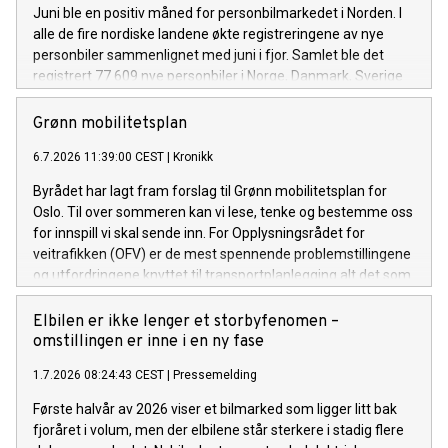
Juni ble en positiv måned for personbilmarkedet i Norden. I
alle de fire nordiske landene økte registreringene av nye
personbiler sammenlignet med juni i fjor. Samlet ble det
registrert 77 609 nye personbiler i Norge, Danmark, Sverige
og Finland.
Grønn mobilitetsplan
6.7.2026 11:39:00 CEST
|
Kronikk
Byrådet har lagt fram forslag til Grønn mobilitetsplan for
Oslo. Til over sommeren kan vi lese, tenke og bestemme oss
for innspill vi skal sende inn. For Opplysningsrådet for
veitrafikken (OFV) er de mest spennende problemstillingene
og utfordringene knyttet til transportplanlegging alt det som
ikke nevnes i planen. Oslos byråd skal ha en ting – de
mangler ikke ambisjoner når det gjelder framtidens
Elbilen er ikke lenger et storbyfenomen –
transportsystem i byen. Flere byer og kommuner kan lære av
omstillingen er inne i en ny fase
politiske mål om å få til byliv, arbeidsreiser
1.7.2026 08:24:43 CEST
|
Pressemelding
og bylogistikk samtidig. Og selvsagt kan ikke denne planen
løse alle utfordringer, men for OFV blir noen prioritereringer
Første halvår av 2026 viser et bilmarked som ligger litt bak
særlig synlige. For det mest interessante med mobilitet i Oslo
fjoråret i volum, men der elbilene står sterkere i stadig flere
er det som planen ikke sier noe om.