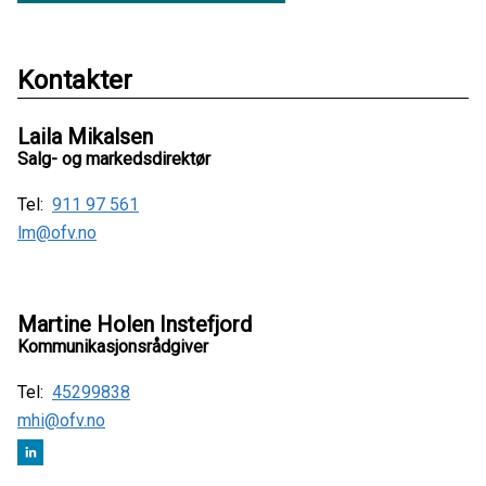
Kontakter
Laila Mikalsen
Salg- og markedsdirektør
Tel:
911 97 561
lm@ofv.no
Martine Holen Instefjord
Kommunikasjonsrådgiver
Tel:
45299838
mhi@ofv.no