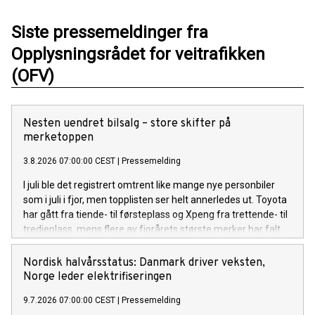
Siste pressemeldinger fra
Opplysningsrådet for veitrafikken
(OFV)
Nesten uendret bilsalg – store skifter på
merketoppen
3.8.2026 07:00:00 CEST
|
Pressemelding
I juli ble det registrert omtrent like mange nye personbiler
som i juli i fjor, men topplisten ser helt annerledes ut. Toyota
har gått fra tiende- til førsteplass og Xpeng fra trettende- til
tredjeplass, mens flere av fjorårets største merker har falt
tilbake.
Nordisk halvårsstatus: Danmark driver veksten,
Norge leder elektrifiseringen
9.7.2026 07:00:00 CEST
|
Pressemelding