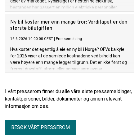
deler av markedet. Nybilsalget er nesten helelektrisk,
bestanden har passert én million elektriske personbiler,
bruktmarkedet får flere elbiler og varebilmarkedet tar nye
elektriske steg. Juni-tallene bekrefter også at elbilen er blitt
Ny bil koster mer enn mange tror: Verditapet er den
førstevalget langt utenfor storbyene.
største bilutgiften
16.6.2026 10:00:00 CEST
|
Pressemelding
Hva koster det egentlig å eie en ny bil i Norge? OFVs kalkyle
for 2026 viser at de samlede kostnadene ved bilhold kan
være høyere enn mange legger til grunn. Det er ikke først og
fremst drivstoff, strøm eller service som avgjør
totalregningen. Den største kostnaden er verditapet.
I vårt presserom finner du alle våre siste pressemeldinger,
kontaktpersoner, bilder, dokumenter og annen relevant
informasjon om oss.
BESØK VÅRT PRESSEROM