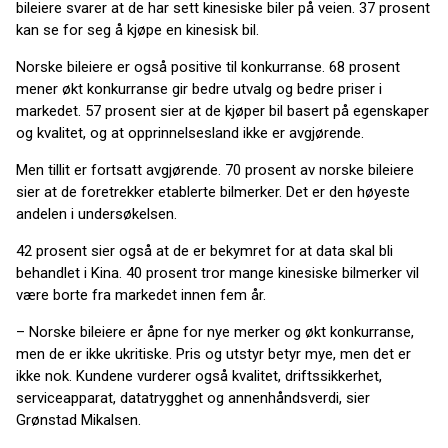
bileiere svarer at de har sett kinesiske biler på veien. 37 prosent
kan se for seg å kjøpe en kinesisk bil.
Norske bileiere er også positive til konkurranse. 68 prosent
mener økt konkurranse gir bedre utvalg og bedre priser i
markedet. 57 prosent sier at de kjøper bil basert på egenskaper
og kvalitet, og at opprinnelsesland ikke er avgjørende.
Men tillit er fortsatt avgjørende. 70 prosent av norske bileiere
sier at de foretrekker etablerte bilmerker. Det er den høyeste
andelen i undersøkelsen.
42 prosent sier også at de er bekymret for at data skal bli
behandlet i Kina. 40 prosent tror mange kinesiske bilmerker vil
være borte fra markedet innen fem år.
– Norske bileiere er åpne for nye merker og økt konkurranse,
men de er ikke ukritiske. Pris og utstyr betyr mye, men det er
ikke nok. Kundene vurderer også kvalitet, driftssikkerhet,
serviceapparat, datatrygghet og annenhåndsverdi, sier
Grønstad Mikalsen.