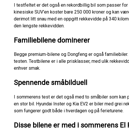
I testfeltet er det også en rekordbillig bil som passer fo
kinesiske SUV’en koster bare 250 000 kroner og kan vær
derimot litt snau med en oppgitt rekkevidde på 340 kilome
den lengste rekkevidden.
Familiebilene dominerer
Begge premium-bilene og Dongfeng er også familiebiler. 
testen. Testbilene er i alle prisklasser, med ulik rekkevid
enhver smak.
Spennende småbilduell
I sommerens test er det også med to småbiler som kan p
en stor bil. Hyundai Inster og Kia EV2 er biler med grei re
som fungerer godt både i hverdagen og på ferieturene.
Disse bilene er med i sommerens El 