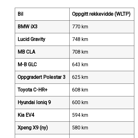
Bil
Oppgitt rekkevidde (WLTP)
BMW iX3
770 km
Lucid Gravity
748 km
MB CLA
708 km
M-B GLC
643 km
Oppgradert Polestar 3
625 km
Toyota C-HR+
608 km
Hyundai Ioniq 9
600 km
Kia EV4
594 km
Xpeng X9 (ny)
580 km