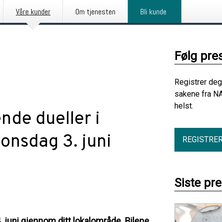
Våre kunder
Om tjenesten
Bli kunde
Følg pre
Registrer deg
sakene fra NA
helst.
ende dueller i
 onsdag 3. juni
REGISTRE
Siste pr
4. juni gjennom ditt lokalområde. Bilene