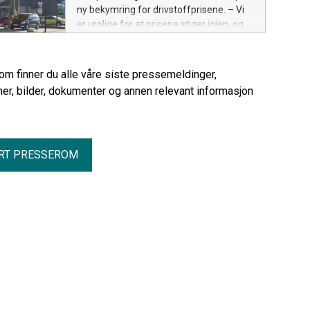
ny bekymring for drivstoffprisene. – Vi
er urolige for at prisene stiger igjen, og
at det blir en kraftig smell for bilistene
når det midlertidige avgiftskuttet
opphører, sier Ingunn Handagard,
rom finner du alle våre siste pressemeldinger,
pressesjef i NAF.
er, bilder, dokumenter og annen relevant informasjon
RT PRESSEROM