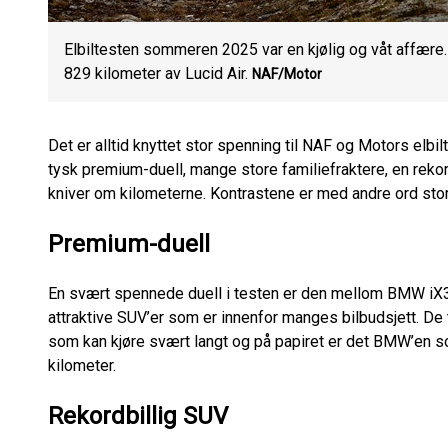
Elbiltesten sommeren 2025 var en kjølig og våt affære
829 kilometer av Lucid Air.
NAF/Motor
Det er alltid knyttet stor spenning til NAF og Motors elbi
tysk premium-duell, mange store familiefraktere, en rek
kniver om kilometerne. Kontrastene er med andre ord stor
Premium-duell
En svært spennede duell i testen er den mellom BMW i
attraktive SUV’er som er innenfor manges bilbudsjett. De
som kan kjøre svært langt og på papiret er det BMW’en s
kilometer.
Rekordbillig SUV