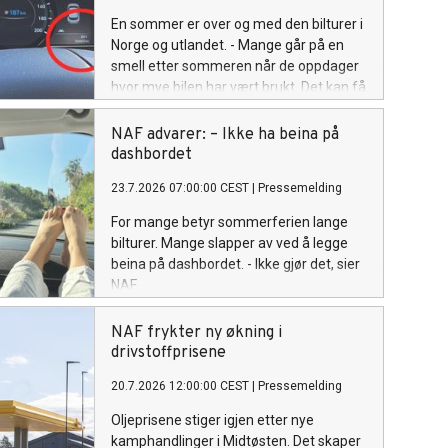
En sommer er over og med den bilturer i
Norge og utlandet. - Mange går på en
smell etter sommeren når de oppdager
hvor mye bilen har vært brukt. Det kan få
stor betydning for forsikring og
leasingavtaler, advarer NAF.
NAF advarer: – Ikke ha beina på
dashbordet
23.7.2026 07:00:00 CEST
|
Pressemelding
For mange betyr sommerferien lange
bilturer. Mange slapper av ved å legge
beina på dashbordet. - Ikke gjør det, sier
NAF.
NAF frykter ny økning i
drivstoffprisene
20.7.2026 12:00:00 CEST
|
Pressemelding
Oljeprisene stiger igjen etter nye
kamphandlinger i Midtøsten. Det skaper