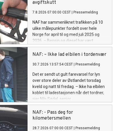
avgiftskutt
7.8.2026 07:00:00 CEST
|
Pressemelding
NAF har sammenliknet trafikken på 10
ulike målepunkter fordelt over hele
Norge for april til og med juli 2025 og
2026. – Bensin og diesel har vært
billigere, men folk har ikke kjørt mer, sier
Ingunn Handagard, pressesjef i NAF.
NAF: – Ikke lad elbilen i tordenvær
30.7.2026 13:57:54 CEST
|
Pressemelding
Det er sendt ut gult farevarsel for lyn
over store deler av Østlandet torsdag
kveld og natt til fredag. – Ikke ha elbilen
koblet til ladestasjonen når det tordner,
sier Nils Sødal, senior
kommunikasjonsrådgiver i NAF.
NAF: - Pass deg for
kilometersmellen
28.7.2026 07:00:00 CEST
|
Pressemelding