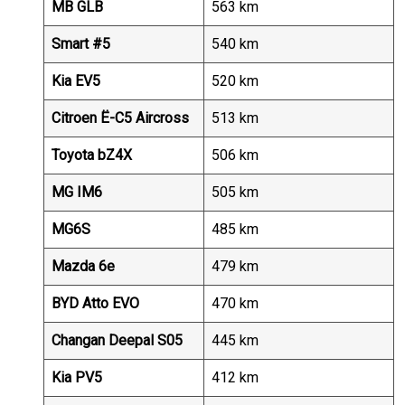
MB GLB
563 km
Smart #5
540 km
Kia EV5
520 km
Citroen Ë-C5 Aircross
513 km
Toyota bZ4X
506 km
MG IM6
505 km
MG6S
485 km
Mazda 6e
479 km
BYD Atto EVO
470 km
Changan Deepal S05
445 km
Kia PV5
412 km