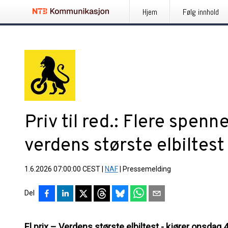
Hjem
Følg innhold
Priv til red.: Flere spenn
verdens største elbiltest
1.6.2026 07:00:00 CEST
|
NAF
|
Pressemelding
Del
El prix – Verdens største elbiltest - kjører onsdag 