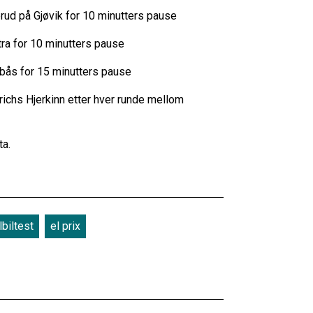
llerud på Gjøvik for 10 minutters pause
nstra for 10 minutters pause
ombås for 15 minutters pause
ichs Hjerkinn etter hver runde mellom
Otta.
biltest
el prix