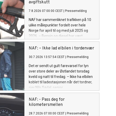
avgiftskutt
7.8.2026 07:00:00 CEST
|
Pressemelding
NAF har sammenliknet trafikken på 10
ulike målepunkter fordelt over hele
Norge for april til og med juli 2025 og
2026. – Bensin og diesel har vært
billigere, men folk har ikke kjørt mer, sier
Ingunn Handagard, pressesjef i NAF.
NAF: – Ikke lad elbilen i tordenvær
30.7.2026 13:57:54 CEST
|
Pressemelding
Det er sendt ut gult farevarsel for lyn
over store deler av Østlandet torsdag
kveld og natt til fredag. – Ikke ha elbilen
koblet til ladestasjonen når det tordner,
sier Nils Sødal, senior
kommunikasjonsrådgiver i NAF.
NAF: - Pass deg for
kilometersmellen
28.7.2026 07:00:00 CEST
|
Pressemelding