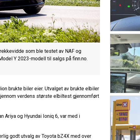
 rekkevidde som ble testet av NAF og
del Y 2023-modell til salgs på finn.no.
lion brukte biler eier. Utvalget av brukte elbiler
 gjennom verdens største elbiltest gjennomført
 Ariya og Hyundai Ioniq 6, var med i
ærlig godt utvalg av Toyota bZ4X med over