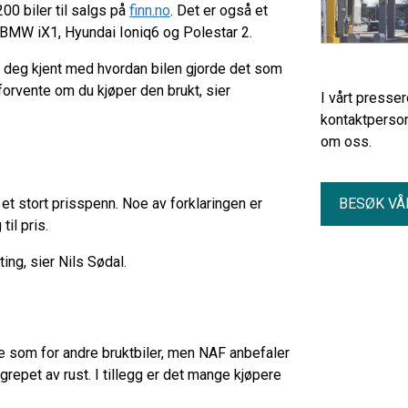
0 biler til salgs på
finn.no
. Det er også et
, BMW iX1, Hyundai Ioniq6 og Polestar 2.
 deg kjent med hvordan bilen gjorde det som
orvente om du kjøper den brukt, sier
I vårt presse
kontaktperson
om oss.
 et stort prisspenn. Noe av forklaringen er
BESØK VÅ
ng til pris.
ting, sier Nils Sødal.
me som for andre bruktbiler, men NAF anbefaler
repet av rust. I tillegg er det mange kjøpere