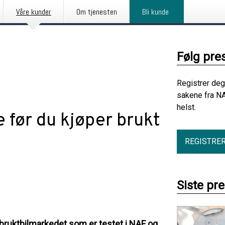
Våre kunder
Om tjenesten
Bli kunde
Følg pre
Registrer deg
sakene fra NA
helst.
e før du kjøper brukt
REGISTRE
Siste pr
å bruktbilmarkedet som er testet i NAF og