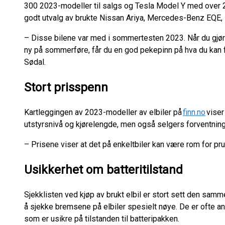
300 2023-modeller til salgs og Tesla Model Y med over 20
godt utvalg av brukte Nissan Ariya, Mercedes-Benz EQE
– Disse bilene var med i sommertesten 2023. Når du gjør
ny på sommerføre, får du en god pekepinn på hva du kan f
Sødal.
Stort prisspenn
Kartleggingen av 2023-modeller av elbiler på
finn.no
viser
utstyrsnivå og kjørelengde, men også selgers forventni
– Prisene viser at det på enkeltbiler kan være rom for pru
Usikkerhet om batteritilstand
Sjekklisten ved kjøp av brukt elbil er stort sett den sam
å sjekke bremsene på elbiler spesielt nøye. De er ofte ang
som er usikre på tilstanden til batteripakken.