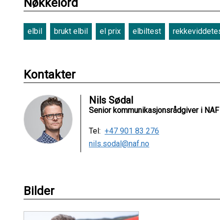
Nøkkelord
elbil
brukt elbil
el prix
elbiltest
rekkeviddete
Kontakter
Nils Sødal
Senior kommunikasjonsrådgiver i NAF
Tel:
+47 901 83 276
nils.sodal@naf.no
Bilder