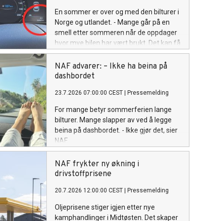
En sommer er over og med den bilturer i
Norge og utlandet. - Mange går på en
smell etter sommeren når de oppdager
hvor mye bilen har vært brukt. Det kan få
stor betydning for forsikring og
leasingavtaler, advarer NAF.
NAF advarer: – Ikke ha beina på
dashbordet
23.7.2026 07:00:00 CEST
|
Pressemelding
For mange betyr sommerferien lange
bilturer. Mange slapper av ved å legge
beina på dashbordet. - Ikke gjør det, sier
NAF.
NAF frykter ny økning i
drivstoffprisene
20.7.2026 12:00:00 CEST
|
Pressemelding
Oljeprisene stiger igjen etter nye
kamphandlinger i Midtøsten. Det skaper