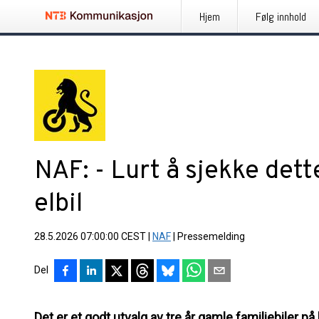
Hjem
Følg innhold
NAF: - Lurt å sjekke dett
elbil
28.5.2026 07:00:00 CEST
|
NAF
|
Pressemelding
Del
Det er et godt utvalg av tre år gamle familiebiler p