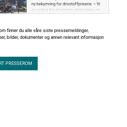
ny bekymring for drivstoffprisene. – Vi
er urolige for at prisene stiger igjen, og
at det blir en kraftig smell for bilistene
når det midlertidige avgiftskuttet
opphører, sier Ingunn Handagard,
rom finner du alle våre siste pressemeldinger,
pressesjef i NAF.
er, bilder, dokumenter og annen relevant informasjon
RT PRESSEROM