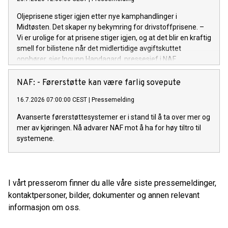
Oljeprisene stiger igjen etter nye kamphandlinger i
Midtøsten. Det skaper ny bekymring for drivstoffprisene. –
Vi er urolige for at prisene stiger igjen, og at det blir en kraftig
smell for bilistene når det midlertidige avgiftskuttet
opphører, sier Ingunn Handagard, pressesjef i NAF.
NAF: - Førerstøtte kan være farlig sovepute
16.7.2026 07:00:00 CEST
|
Pressemelding
Avanserte førerstøttesystemer er i stand til å ta over mer og
mer av kjøringen. Nå advarer NAF mot å ha for høy tiltro til
systemene.
I vårt presserom finner du alle våre siste pressemeldinger,
kontaktpersoner, bilder, dokumenter og annen relevant
informasjon om oss.