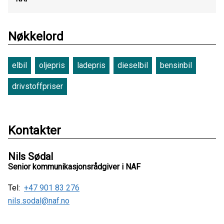
Nøkkelord
elbil
oljepris
ladepris
dieselbil
bensinbil
drivstoffpriser
Kontakter
Nils Sødal
Senior kommunikasjonsrådgiver i NAF
Tel:
+47 901 83 276
nils.sodal@naf.no