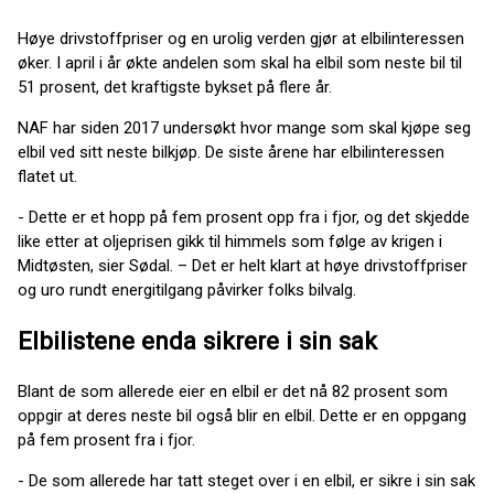
Høye drivstoffpriser og en urolig verden gjør at elbilinteressen
øker. I april i år økte andelen som skal ha elbil som neste bil til
51 prosent, det kraftigste bykset på flere år.
NAF har siden 2017 undersøkt hvor mange som skal kjøpe seg
elbil ved sitt neste bilkjøp. De siste årene har elbilinteressen
flatet ut.
- Dette er et hopp på fem prosent opp fra i fjor, og det skjedde
like etter at oljeprisen gikk til himmels som følge av krigen i
Midtøsten, sier Sødal. – Det er helt klart at høye drivstoffpriser
og uro rundt energitilgang påvirker folks bilvalg.
Elbilistene enda sikrere i sin sak
Blant de som allerede eier en elbil er det nå 82 prosent som
oppgir at deres neste bil også blir en elbil. Dette er en oppgang
på fem prosent fra i fjor.
- De som allerede har tatt steget over i en elbil, er sikre i sin sak