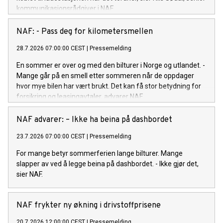
kommunikasjonsrådgiver i NAF.
NAF: - Pass deg for kilometersmellen
28.7.2026 07:00:00 CEST
|
Pressemelding
En sommer er over og med den bilturer i Norge og utlandet. -
Mange går på en smell etter sommeren når de oppdager
hvor mye bilen har vært brukt. Det kan få stor betydning for
forsikring og leasingavtaler, advarer NAF.
NAF advarer: – Ikke ha beina på dashbordet
23.7.2026 07:00:00 CEST
|
Pressemelding
For mange betyr sommerferien lange bilturer. Mange
slapper av ved å legge beina på dashbordet. - Ikke gjør det,
sier NAF.
NAF frykter ny økning i drivstoffprisene
20.7.2026 12:00:00 CEST
|
Pressemelding