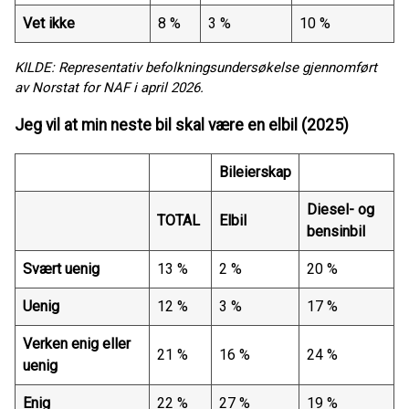
Vet ikke
8 %
3 %
10 %
KILDE: Representativ befolkningsundersøkelse gjennomført
av Norstat for NAF i april 2026.
Jeg vil at min neste bil skal være en elbil (2025)
Bileierskap
Diesel- og
TOTAL
Elbil
bensinbil
Svært uenig
13 %
2 %
20 %
Uenig
12 %
3 %
17 %
Verken enig eller
21 %
16 %
24 %
uenig
Enig
22 %
27 %
19 %