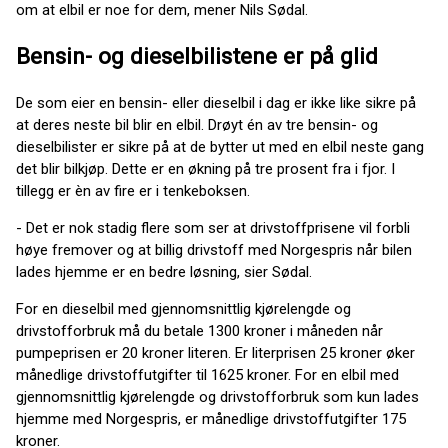
om at elbil er noe for dem, mener Nils Sødal.
Bensin- og dieselbilistene er på glid
De som eier en bensin- eller dieselbil i dag er ikke like sikre på
at deres neste bil blir en elbil. Drøyt én av tre bensin- og
dieselbilister er sikre på at de bytter ut med en elbil neste gang
det blir bilkjøp. Dette er en økning på tre prosent fra i fjor. I
tillegg er èn av fire er i tenkeboksen.
- Det er nok stadig flere som ser at drivstoffprisene vil forbli
høye fremover og at billig drivstoff med Norgespris når bilen
lades hjemme er en bedre løsning, sier Sødal.
For en dieselbil med gjennomsnittlig kjørelengde og
drivstofforbruk må du betale 1300 kroner i måneden når
pumpeprisen er 20 kroner literen. Er literprisen 25 kroner øker
månedlige drivstoffutgifter til 1625 kroner. For en elbil med
gjennomsnittlig kjørelengde og drivstofforbruk som kun lades
hjemme med Norgespris, er månedlige drivstoffutgifter 175
kroner.