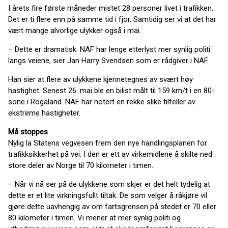
I årets fire første måneder mistet 28 personer livet i trafikken.
Det er ti flere enn på samme tid i fjor. Samtidig ser vi at det har
vært mange alvorlige ulykker også i mai.
– Dette er dramatisk. NAF har lenge etterlyst mer synlig politi
langs veiene, sier Jan Harry Svendsen som er rådgiver i NAF.
Han sier at flere av ulykkene kjennetegnes av svært høy
hastighet. Senest 26. mai ble en bilist målt til 159 km/t i en 80-
sone i Rogaland. NAF har notert en rekke slike tilfeller av
ekstreme hastigheter.
Må stoppes
Nylig la Statens vegvesen frem den nye handlingsplanen for
trafikksikkerhet på vei. I den er ett av virkemidlene å skilte ned
store deler av Norge til 70 kilometer i timen.
– Når vi nå ser på de ulykkene som skjer er det helt tydelig at
dette er et lite virkningsfullt tiltak. De som velger å råkjøre vil
gjøre dette uavhengig av om fartsgrensen på stedet er 70 eller
80 kilometer i timen. Vi mener at mer synlig politi og