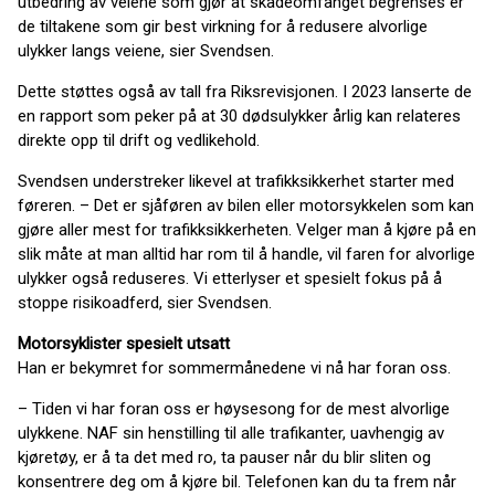
utbedring av veiene som gjør at skadeomfanget begrenses er
de tiltakene som gir best virkning for å redusere alvorlige
ulykker langs veiene, sier Svendsen.
Dette støttes også av tall fra Riksrevisjonen. I 2023 lanserte de
en rapport som peker på at 30 dødsulykker årlig kan relateres
direkte opp til drift og vedlikehold.
Svendsen understreker likevel at trafikksikkerhet starter med
føreren. – Det er sjåføren av bilen eller motorsykkelen som kan
gjøre aller mest for trafikksikkerheten. Velger man å kjøre på en
slik måte at man alltid har rom til å handle, vil faren for alvorlige
ulykker også reduseres. Vi etterlyser et spesielt fokus på å
stoppe risikoadferd, sier Svendsen.
Motorsyklister spesielt utsatt
Han er bekymret for sommermånedene vi nå har foran oss.
– Tiden vi har foran oss er høysesong for de mest alvorlige
ulykkene. NAF sin henstilling til alle trafikanter, uavhengig av
kjøretøy, er å ta det med ro, ta pauser når du blir sliten og
konsentrere deg om å kjøre bil. Telefonen kan du ta frem når