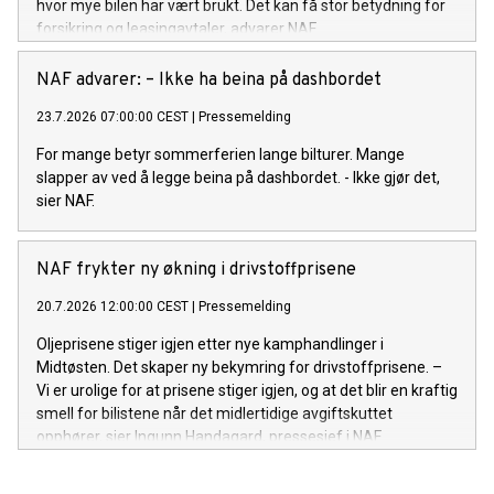
hvor mye bilen har vært brukt. Det kan få stor betydning for
forsikring og leasingavtaler, advarer NAF.
NAF advarer: – Ikke ha beina på dashbordet
23.7.2026 07:00:00 CEST
|
Pressemelding
For mange betyr sommerferien lange bilturer. Mange
slapper av ved å legge beina på dashbordet. - Ikke gjør det,
sier NAF.
NAF frykter ny økning i drivstoffprisene
20.7.2026 12:00:00 CEST
|
Pressemelding
Oljeprisene stiger igjen etter nye kamphandlinger i
Midtøsten. Det skaper ny bekymring for drivstoffprisene. –
Vi er urolige for at prisene stiger igjen, og at det blir en kraftig
smell for bilistene når det midlertidige avgiftskuttet
opphører, sier Ingunn Handagard, pressesjef i NAF.