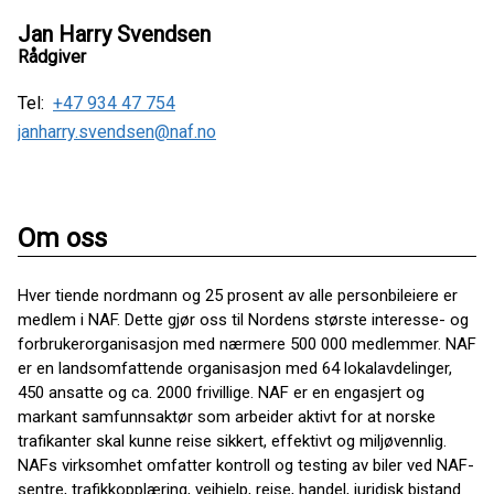
Jan Harry Svendsen
Rådgiver
Tel:
+47 934 47 754
janharry.svendsen@naf.no
Om oss
Hver tiende nordmann og 25 prosent av alle personbileiere er
medlem i NAF. Dette gjør oss til Nordens største interesse- og
forbrukerorganisasjon med nærmere 500 000 medlemmer. NAF
er en landsomfattende organisasjon med 64 lokalavdelinger,
450 ansatte og ca. 2000 frivillige. NAF er en engasjert og
markant samfunnsaktør som arbeider aktivt for at norske
trafikanter skal kunne reise sikkert, effektivt og miljøvennlig.
NAFs virksomhet omfatter kontroll og testing av biler ved NAF-
sentre, trafikkopplæring, veihjelp, reise, handel, juridisk bistand