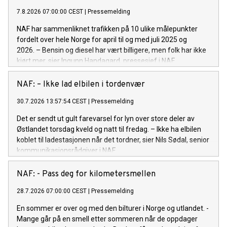
7.8.2026 07:00:00 CEST
|
Pressemelding
NAF har sammenliknet trafikken på 10 ulike målepunkter
fordelt over hele Norge for april til og med juli 2025 og
2026. – Bensin og diesel har vært billigere, men folk har ikke
kjørt mer, sier Ingunn Handagard, pressesjef i NAF.
NAF: – Ikke lad elbilen i tordenvær
30.7.2026 13:57:54 CEST
|
Pressemelding
Det er sendt ut gult farevarsel for lyn over store deler av
Østlandet torsdag kveld og natt til fredag. – Ikke ha elbilen
koblet til ladestasjonen når det tordner, sier Nils Sødal, senior
kommunikasjonsrådgiver i NAF.
NAF: - Pass deg for kilometersmellen
28.7.2026 07:00:00 CEST
|
Pressemelding
En sommer er over og med den bilturer i Norge og utlandet. -
Mange går på en smell etter sommeren når de oppdager