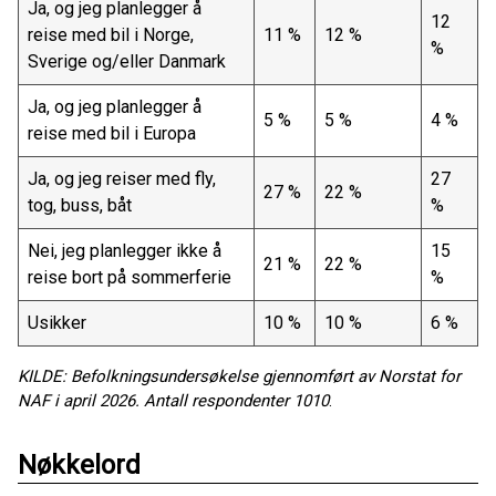
Ja, og jeg planlegger å
12
reise med bil i Norge,
11 %
12 %
%
Sverige og/eller Danmark
Ja, og jeg planlegger å
5 %
5 %
4 %
reise med bil i Europa
Ja, og jeg reiser med fly,
27
27 %
22 %
tog, buss, båt
%
Nei, jeg planlegger ikke å
15
21 %
22 %
reise bort på sommerferie
%
Usikker
10 %
10 %
6 %
KILDE: Befolkningsundersøkelse gjennomført av Norstat for
NAF i april 2026. Antall respondenter 1010
.
Nøkkelord