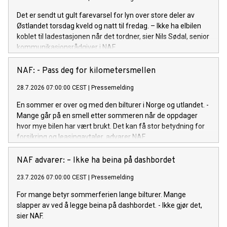
Det er sendt ut gult farevarsel for lyn over store deler av
Østlandet torsdag kveld og natt til fredag. – Ikke ha elbilen
koblet til ladestasjonen når det tordner, sier Nils Sødal, senior
kommunikasjonsrådgiver i NAF.
NAF: - Pass deg for kilometersmellen
28.7.2026 07:00:00 CEST
|
Pressemelding
En sommer er over og med den bilturer i Norge og utlandet. -
Mange går på en smell etter sommeren når de oppdager
hvor mye bilen har vært brukt. Det kan få stor betydning for
forsikring og leasingavtaler, advarer NAF.
NAF advarer: – Ikke ha beina på dashbordet
23.7.2026 07:00:00 CEST
|
Pressemelding
For mange betyr sommerferien lange bilturer. Mange
slapper av ved å legge beina på dashbordet. - Ikke gjør det,
sier NAF.