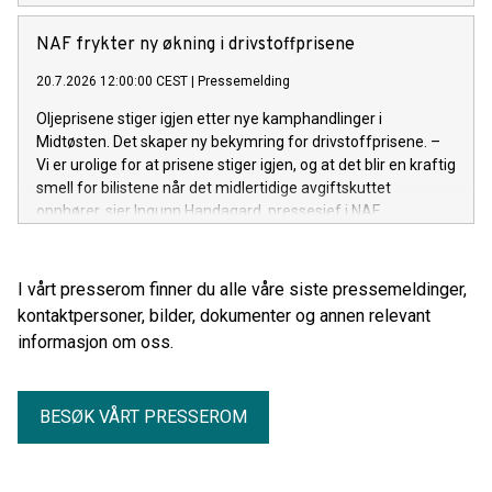
NAF frykter ny økning i drivstoffprisene
20.7.2026 12:00:00 CEST
|
Pressemelding
Oljeprisene stiger igjen etter nye kamphandlinger i
Midtøsten. Det skaper ny bekymring for drivstoffprisene. –
Vi er urolige for at prisene stiger igjen, og at det blir en kraftig
smell for bilistene når det midlertidige avgiftskuttet
opphører, sier Ingunn Handagard, pressesjef i NAF.
I vårt presserom finner du alle våre siste pressemeldinger,
kontaktpersoner, bilder, dokumenter og annen relevant
informasjon om oss.
BESØK VÅRT PRESSEROM