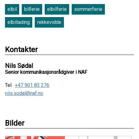
elbil
bilferie
elbilferie
sommerferie
elbillading
rekkevidde
Kontakter
Nils Sødal
Senior kommunikasjonsrådgiver i NAF
Tel:
+47 901 83 276
nils.sodal@naf.no
Bilder