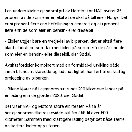
I en undersøkelse gjennomført av Norstat for NAF, svarer 36
prosent av de som eier en elbil at de skal på bilferie i Norge. Det
er ni prosent flere enn befolkningen generelt og sju prosent
flere enn de som eier en bensin- eller dieselbil.
- Elbiler utgjør bare en tredjedel av bilparken, det er altså flere
blant elbilistene som tar med bilen på sommerferie i år enn de
som eier en bensin- eller dieselbil, sier Sødal.
Avgiftsfordeler kombinert med en formidabel utvikling både
innen bilenes rekkevidde og ladehastighet, har ført til en kraftig
omlegging av bilparken.
- Bilene kjører nå i gjennomsnitt rundt 200 kilometer lenger på
en lading enn de gjorde i 2020, sier Sødal.
Det viser NAF og Motors store elbiltester. På få år
har gjennomsnittlig rekkevidde økt fra 358 til over 500
kilometer. Sammen med kraftigere lading betyr det både færre
og kortere ladestopp i ferien.