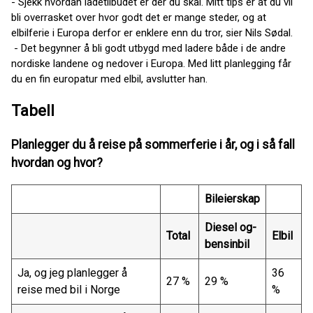
- Sjekk hvordan ladetilbudet er der du skal. Mitt tips er at du vil
bli overrasket over hvor godt det er mange steder, og at
elbilferie i Europa derfor er enklere enn du tror, sier Nils Sødal.
- Det begynner å bli godt utbygd med ladere både i de andre
nordiske landene og nedover i Europa. Med litt planlegging får
du en fin europatur med elbil, avslutter han.
Tabell
Planlegger du å reise på sommerferie i år, og i så fall
hvordan og hvor?
Bileierskap
Diesel og-
Total
Elbil
bensinbil
Ja, og jeg planlegger å
36
27 %
29 %
reise med bil i Norge
%