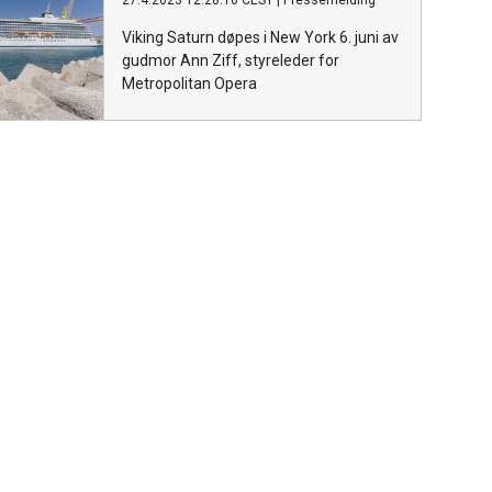
27.4.2023 12:28:10 CEST
|
Pressemelding
Viking Saturn døpes i New York 6. juni av
gudmor Ann Ziff, styreleder for
Metropolitan Opera