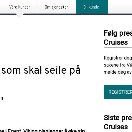
Våre kunder
Om tjenesten
Bli kunde
Følg pre
Cruises
Registrer deg
sakene fra Vi
 som skal seile på
melde deg av 
REGISTRE
ng
Siste pr
Cruises
 i Egypt. Viking planlegger å øke sin