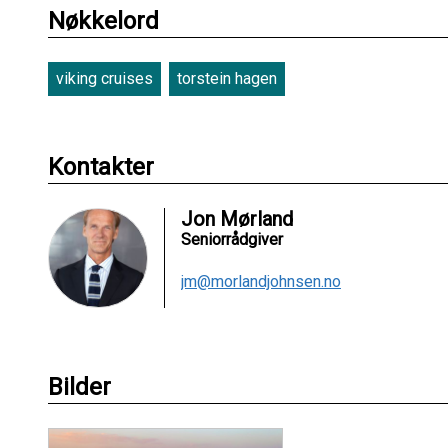
Nøkkelord
viking cruises
torstein hagen
Kontakter
Jon Mørland
Seniorrådgiver
jm@morlandjohnsen.no
Bilder