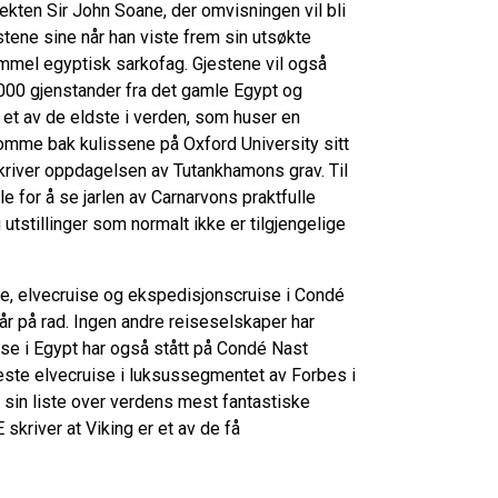
ekten Sir John Soane, der omvisningen vil bli
stene sine når han viste frem sin utsøkte
ammel egyptisk sarkofag. Gjestene vil også
00 gjenstander fra det gamle Egypt og
et av de eldste i verden, som huser en
mme bak kulissene på Oxford University sitt
eskriver oppdagelsen av Tutankhamons grav. Til
le for å se jarlen av Carnarvons praktfulle
utstillinger som normalt ikke er tilgjengelige
ise, elvecruise og ekspedisjonscruise i Condé
år på rad. Ingen andre reiseselskaper har
uise i Egypt har også stått på Condé Nast
l beste elvecruise i luksussegmentet av Forbes i
in liste over verdens mest fantastiske
skriver at Viking er et av de få