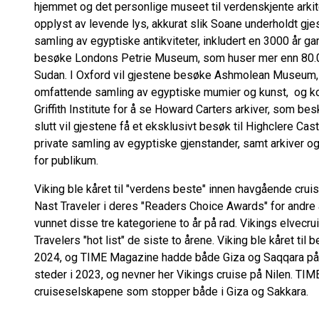
hjemmet og det personlige museet til verdenskjente arkit
opplyst av levende lys, akkurat slik Soane underholdt gje
samling av egyptiske antikviteter, inkludert en 3000 år g
besøke Londons Petrie Museum, som huser mer enn 80.0
Sudan. I Oxford vil gjestene besøke Ashmolean Museum, 
omfattende samling av egyptiske mumier og kunst, og ko
Griffith Institute for å se Howard Carters arkiver, som b
slutt vil gjestene få et eksklusivt besøk til Highclere Cast
private samling av egyptiske gjenstander, samt arkiver og 
for publikum.
Viking ble kåret til "verdens beste" innen havgående cru
Nast Traveler i deres "Readers Choice Awards" for andre 
vunnet disse tre kategoriene to år på rad. Vikings elvecr
Travelers "hot list" de siste to årene. Viking ble kåret ti
2024, og TIME Magazine hadde både Giza og Saqqara på s
steder i 2023, og nevner her Vikings cruise på Nilen. TIME 
cruiseselskapene som stopper både i Giza og Sakkara.