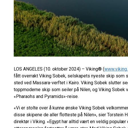
LOS ANGELES (10. oktober 2024) – Viking® (
www.viking
fått overrakt Viking Sobek, selskapets nyeste skip som s
sted ved Massara-verftet i Kairo. Viking Sobek slutter se
toppmoderne skip som seiler på Nilen, og Viking Sobek v
«Pharaohs and Pyramids»-reise.
«Vi er stolte over å kunne ønske Viking Sobek velkommen ti
disse skipene de aller flotteste på Nilen», sier Torstein
direktør i Viking. «Egypt har alltid vært en veldig populær