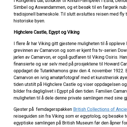
i Kongenes dal, utflukter til Khnum-tempelet i Esna, De
Simbel og Aswandammen, og et besøk til en fargerik nub
tradisjonell barneskole. Til slutt avsluttes reisen med fly t
historiske byen.
Highclere Castle, Egypt og Viking
I flere år har Viking gitt gjestene muligheten til å oppleve
grevinnen av Carnarvon og som er kjent fra tv-serien Do
jarlen av Carnarvon, er også gudfaren til Viking Osiris. Ha
finansierte og var selv med på prosjektene til Howard C
oppdaget de Tutankhamons grav den 4. november 1922. Bla
Carnarvon en ivrig amatørfotograf med et kunstnerisk øye
tiden utstilt på Highclere Castle og viser oppdagelsen o
bilder fra dagliglivet i Egypt på den tiden. Familien Carna
muligheten til å dele denne private samlingen med sine gj
Gjester på femdagerspakken
British Collections of Anci
reiseguiden sin fra Viking som er egyptolog, og besøke t
egyptiske samlingen på British Museum før den åpner for 