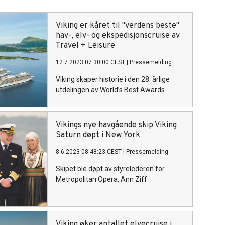
Viking er kåret til "verdens beste"
hav-, elv- og ekspedisjonscruise av
Travel + Leisure
12.7.2023 07:30:00 CEST
|
Pressemelding
Viking skaper historie i den 28. årlige
utdelingen av World’s Best Awards
Vikings nye havgående skip Viking
Saturn døpt i New York
8.6.2023 08:48:23 CEST
|
Pressemelding
Skipet ble døpt av styrelederen for
Metropolitan Opera, Ann Ziff
Viking øker antallet elvecruise i