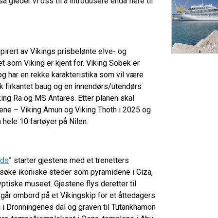
 gleder vi oss til å introdusere enda flere til
spirert av Vikings prisbelønte elve- og
 som Viking er kjent for. Viking Sobek er
og har en rekke karakteristika som vil være
isk firkantet baug og en innendørs/utendørs
king Ra og MS Antares. Etter planen skal
 årene – Viking Amun og Viking Thoth i 2025 og
 hele 10 fartøyer på Nilen.
ids
” starter gjestene med et trenetters
besøke ikoniske steder som pyramidene i Giza,
iske museet. Gjestene flys deretter til
går ombord på et Vikingskip for et åttedagers
ari i Dronningenes dal og graven til Tutankhamon