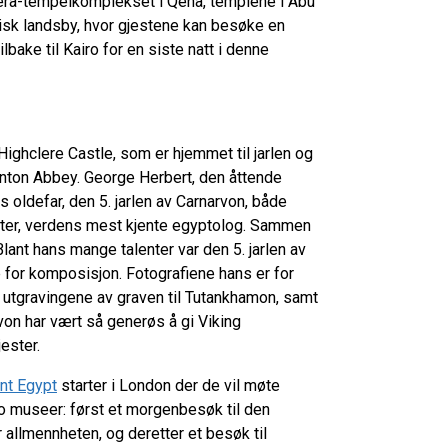
ndera-tempelkomplekset i Qena, templene i Abu
isk landsby, hvor gjestene kan besøke en
ilbake til Kairo for en siste natt i denne
 Highclere Castle, som er hjemmet til jarlen og
wnton Abbey. George Herbert, den åttende
ns oldefar, den 5. jarlen av Carnarvon, både
arter, verdens mest kjente egyptolog. Sammen
nt hans mange talenter var den 5. jarlen av
 for komposisjon. Fotografiene hans er for
g utgravingene av graven til Tutankhamon, samt
rvon har vært så generøs å gi Viking
ester.
ent Egypt
starter i London der de vil møte
o museer: først et morgenbesøk til den
allmennheten, og deretter et besøk til