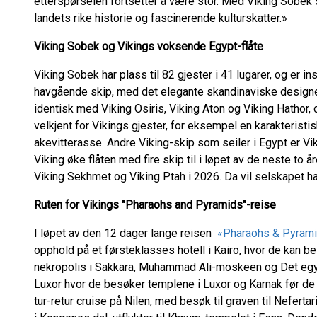
etterspørselen fortsetter å være stor. Med Viking Sobek så
landets rike historie og fascinerende kulturskatter.»
Viking Sobek og Vikings voksende Egypt-flåte
Viking Sobek har plass til 82 gjester i 41 lugarer, og er in
havgående skip, med det elegante skandinaviske designet
identisk med Viking Osiris, Viking Aton og Viking Hathor, 
velkjent for Vikings gjester, for eksempel en karakterist
akevitterasse. Andre Viking-skip som seiler i Egypt er Vi
Viking øke flåten med fire skip til i løpet av de neste to
Viking Sekhmet og Viking Ptah i 2026. Da vil selskapet ha
Ruten for Vikings "Pharaohs and Pyramids"-reise
I løpet av den 12 dager lange reisen
«Pharaohs & Pyram
opphold på et førsteklasses hotell i Kairo, hvor de kan 
nekropolis i Sakkara, Muhammad Ali-moskeen og Det egypt
Luxor hvor de besøker templene i Luxor og Karnak før de 
tur-retur cruise på Nilen, med besøk til graven til Nefert