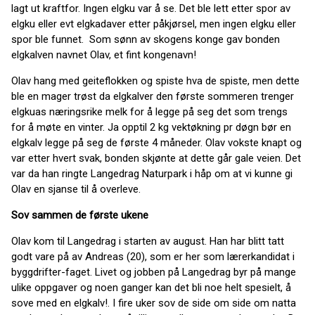
lagt ut kraftfor. Ingen elgku var å se. Det ble lett etter spor av
elgku eller evt elgkadaver etter påkjørsel, men ingen elgku eller
spor ble funnet. Som sønn av skogens konge gav bonden
elgkalven navnet Olav, et fint kongenavn!
Olav hang med geiteflokken og spiste hva de spiste, men dette
ble en mager trøst da elgkalver den første sommeren trenger
elgkuas næringsrike melk for å legge på seg det som trengs
for å møte en vinter. Ja opptil 2 kg vektøkning pr døgn bør en
elgkalv legge på seg de første 4 måneder. Olav vokste knapt og
var etter hvert svak, bonden skjønte at dette går gale veien. Det
var da han ringte Langedrag Naturpark i håp om at vi kunne gi
Olav en sjanse til å overleve.
Sov sammen de første ukene
Olav kom til Langedrag i starten av august. Han har blitt tatt
godt vare på av Andreas (20), som er her som lærerkandidat i
byggdrifter-faget. Livet og jobben på Langedrag byr på mange
ulike oppgaver og noen ganger kan det bli noe helt spesielt, å
sove med en elgkalv!. I fire uker sov de side om side om natta