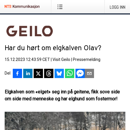
LOGG INN
Har du hørt om elgkalven Olav?
15.12.2023 12:43:59 CET
|
Visit Geilo
|
Pressemelding
Del
Elgkalven som «elget» seg inn på geitene,
fikk sove side
om side med menneske og har elghund som fostermor!