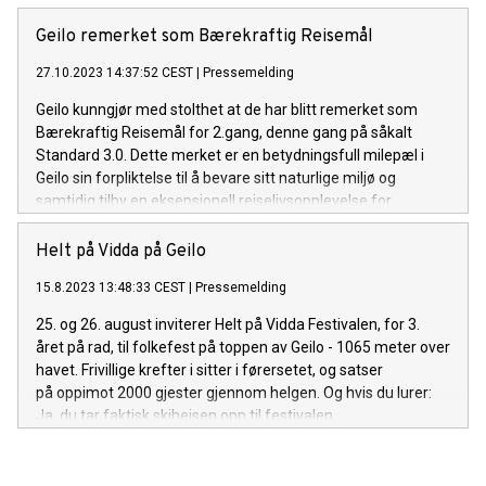
tildelt Havsdalsgrenda. Geilo har dermed vunnet "Norway's
Best Ski Resort" fem ganger sammenhengende siden 2019.
Geilo remerket som Bærekraftig Reisemål
27.10.2023 14:37:52 CEST
|
Pressemelding
Geilo kunngjør med stolthet at de har blitt remerket som
Bærekraftig Reisemål for 2.gang, denne gang på såkalt
Standard 3.0. Dette merket er en betydningsfull milepæl i
Geilo sin forpliktelse til å bevare sitt naturlige miljø og
samtidig tilby en eksepsjonell reiselivsopplevelse for
besøkende fra hele verden.
Helt på Vidda på Geilo
15.8.2023 13:48:33 CEST
|
Pressemelding
25. og 26. august inviterer Helt på Vidda Festivalen, for 3.
året på rad, til folkefest på toppen av Geilo - 1065 meter over
havet. Frivillige krefter i sitter i førersetet, og satser
på oppimot 2000 gjester gjennom helgen. Og hvis du lurer:
Ja, du tar faktisk skiheisen opp til festivalen.