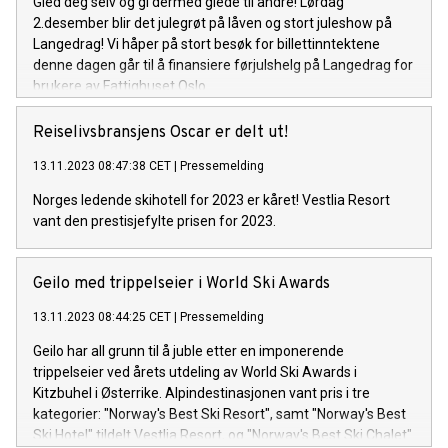
Gled deg selv og gi dermed glede til andre! Lørdag
2.desember blir det julegrøt på låven og stort juleshow på
Langedrag! Vi håper på stort besøk for billettinntektene
denne dagen går til å finansiere førjulshelg på Langedrag for
brukere av Fattighuset Oslo.
Reiselivsbransjens Oscar er delt ut!
13.11.2023 08:47:38 CET
|
Pressemelding
Norges ledende skihotell for 2023 er kåret! Vestlia Resort
vant den prestisjefylte prisen for 2023.
Geilo med trippelseier i World Ski Awards
13.11.2023 08:44:25 CET
|
Pressemelding
Geilo har all grunn til å juble etter en imponerende
trippelseier ved årets utdeling av World Ski Awards i
Kitzbuhel i Østerrike. Alpindestinasjonen vant pris i tre
kategorier: "Norway's Best Ski Resort", samt "Norway's Best
Ski Hotel" tildelt Vestlia Resort, og "Norway's Best Ski Chalet"