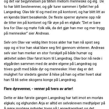
og det var begynnelsen på tilliten mellom menneske og elg. De
to har blitt bestevenner, og går turer sammen i fjellet her på
Langedrag. Olav blir til og med inn på kontoret, og har blitt litt av
en kjendis blant besøkende. De fleste sperrer øynene opp når
de titter inn på kontoret og får øye på en elgkalv. “Det er bare
bra for Olav og møte folk slik, da det gjør han mer og mer trygg
på mennesker” sier Andreas.
Selv om Olav var veldig liten tross alder har han nå spist seg
opp og vi tror han skal klare seg fint gjennom vinteren. Andreas
selv sier han merker en stor forskjell på både humør og
aktivitet siden Olav først kom til Langedrag. Olav bor nå nede i
elggården sammen med de andre elgene på Langedrag og
trives godt med både dyr og mennesker. Hver dag er det
mulighet for stedets gjester å hilse på han og etter hvert skal
han få bli selve skogens konge på Langedrag.
Flere dyrevenner, - venner på tvers av arter!
Dette er ikke første gangen Langedrag har tatt imot en morløs
elgkalv, og elghunden Arja er alltid en selvskreven medhjelper på
å gjøre morløse individer trygg på Langedragslivet og det