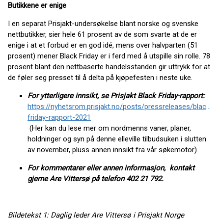
Butikkene er enige
I en separat Prisjakt-undersøkelse blant norske og svenske
nettbutikker, sier hele 61 prosent av de som svarte at de er
enige i at et forbud er en god idé, mens over halvparten (51
prosent) mener Black Friday er i ferd med å utspille sin rolle. 78
prosent blant den nettbaserte handelsstanden gir uttrykk for at
de føler seg presset til å delta på kjøpefesten i neste uke.
For ytterligere innsikt, se Prisjakt Black Friday-rapport:
https://nyhetsrom.prisjakt.no/posts/pressreleases/black-
friday-rapport-2021
(Her kan du lese mer om nordmenns vaner, planer,
holdninger og syn på denne elleville tilbudsuken i slutten
av november, pluss annen innsikt fra vår søkemotor).
For kommentarer eller annen informasjon, kontakt
gjerne Are Vittersø på telefon 402 21 792.
Bildetekst 1: Daglig leder Are Vittersø i Prisjakt Norge