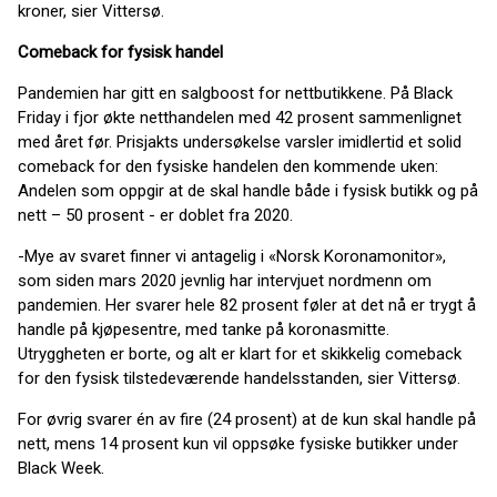
kroner, sier Vittersø.
Comeback for fysisk handel
Pandemien har gitt en salgboost for nettbutikkene. På Black
Friday i fjor økte netthandelen med 42 prosent sammenlignet
med året før. Prisjakts undersøkelse varsler imidlertid et solid
comeback for den fysiske handelen den kommende uken:
Andelen som oppgir at de skal handle både i fysisk butikk og på
nett – 50 prosent - er doblet fra 2020.
-Mye av svaret finner vi antagelig i «Norsk Koronamonitor»,
som siden mars 2020 jevnlig har intervjuet nordmenn om
pandemien. Her svarer hele 82 prosent føler at det nå er trygt å
handle på kjøpesentre, med tanke på koronasmitte.
Utryggheten er borte, og alt er klart for et skikkelig comeback
for den fysisk tilstedeværende handelsstanden, sier Vittersø.
For øvrig svarer én av fire (24 prosent) at de kun skal handle på
nett, mens 14 prosent kun vil oppsøke fysiske butikker under
Black Week.