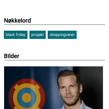
Nøkkelord
black friday
prisjakt
shoppingvaner
Bilder