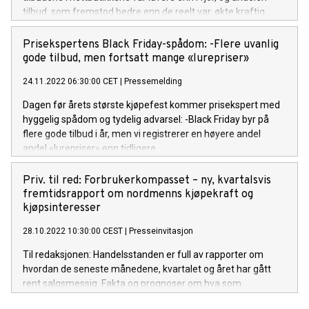
tilbud, som fremstod bedre enn de reelt var, økte kraftig,
forteller Norge-sjef Christoffer Reina hos Prisjakt.
Prisekspertens Black Friday-spådom: -Flere uvanlig
gode tilbud, men fortsatt mange «lurepriser»
24.11.2022 06:30:00 CET
|
Pressemelding
Dagen før årets største kjøpefest kommer prisekspert med
hyggelig spådom og tydelig advarsel: -Black Friday byr på
flere gode tilbud i år, men vi registrerer en høyere andel
andel «lurepriser» enn tidligere.
Priv. til red: Forbrukerkompasset – ny, kvartalsvis
fremtidsrapport om nordmenns kjøpekraft og
kjøpsinteresser
28.10.2022 10:30:00 CEST
|
Presseinvitasjon
Til redaksjonen: Handelsstanden er full av rapporter om
hvordan de seneste månedene, kvartalet og året har gått
rent salgsmessig. Fakta og prognoser om hva som
planlegges av innkjøp er sjeldnere å oppdrive. Derfor