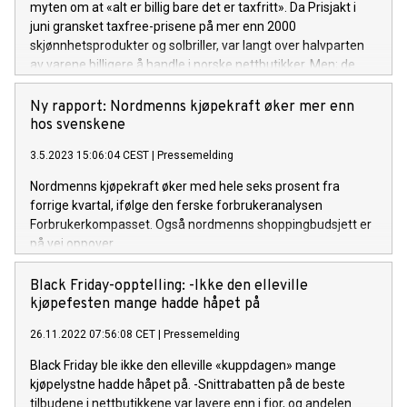
myten om at «alt er billig bare det er taxfritt». Da Prisjakt i
juni gransket taxfree-prisene på mer enn 2000
skjønnhetsprodukter og solbriller, var langt over halvparten
av varene billigere å handle i norske nettbutikker. Men; de
suverent største priskuppene var likevel «skattefrie».
Ny rapport: Nordmenns kjøpekraft øker mer enn
hos svenskene
3.5.2023 15:06:04 CEST
|
Pressemelding
Nordmenns kjøpekraft øker med hele seks prosent fra
forrige kvartal, ifølge den ferske forbrukeranalysen
Forbrukerkompasset. Også nordmenns shoppingbudsjett er
på vei oppover.
Black Friday-opptelling: -Ikke den elleville
kjøpefesten mange hadde håpet på
26.11.2022 07:56:08 CET
|
Pressemelding
Black Friday ble ikke den elleville «kuppdagen» mange
kjøpelystne hadde håpet på. -Snittrabatten på de beste
tilbudene i nettbutikkene var lavere enn i fjor, og andelen