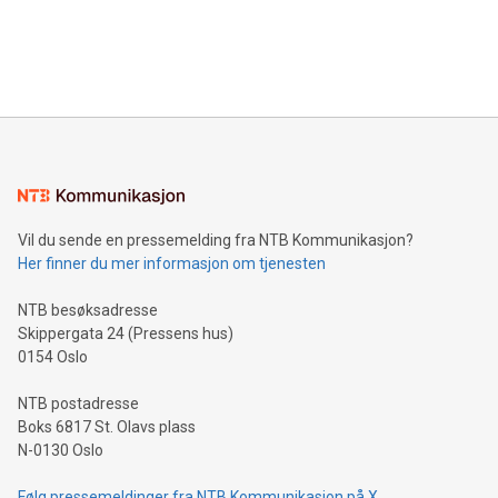
lanserer pris- og produktsammenligningstjenesten Prisjakt i
dag vår førte utgave av «Forbrukerkompasset», en
kvartalsrapport med forbrukerinnsikt om kjøpspreferanser
og kjøpekraft for de kommende tre månedene.
Vil du sende en pressemelding fra NTB Kommunikasjon?
Her finner du mer informasjon om tjenesten
NTB besøksadresse
Skippergata 24 (Pressens hus)
0154 Oslo
NTB postadresse
Boks 6817 St. Olavs plass
N-0130 Oslo
Følg pressemeldinger fra NTB Kommunikasjon på X