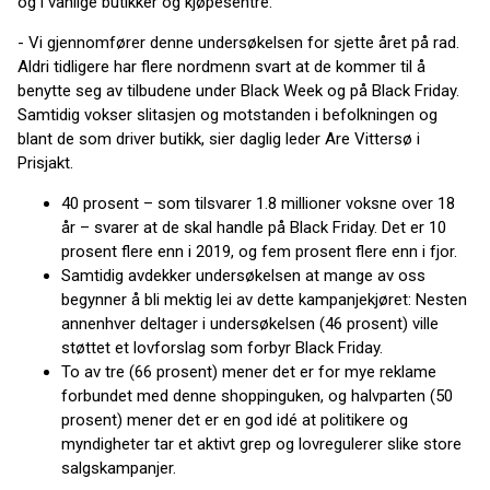
og i vanlige butikker og kjøpesentre:
- Vi gjennomfører denne undersøkelsen for sjette året på rad.
Aldri tidligere har flere nordmenn svart at de kommer til å
benytte seg av tilbudene under Black Week og på Black Friday.
Samtidig vokser slitasjen og motstanden i befolkningen og
blant de som driver butikk, sier daglig leder Are Vittersø i
Prisjakt.
40 prosent – som tilsvarer 1.8 millioner voksne over 18
år – svarer at de skal handle på Black Friday. Det er 10
prosent flere enn i 2019, og fem prosent flere enn i fjor.
Samtidig avdekker undersøkelsen at mange av oss
begynner å bli mektig lei av dette kampanjekjøret: Nesten
annenhver deltager i undersøkelsen (46 prosent) ville
støttet et lovforslag som forbyr Black Friday.
To av tre (66 prosent) mener det er for mye reklame
forbundet med denne shoppinguken, og halvparten (50
prosent) mener det er en god idé at politikere og
myndigheter tar et aktivt grep og lovregulerer slike store
salgskampanjer.