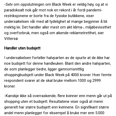
-Selv om oppslutningen om Black Week er veldig høy, og at vi
paradoksalt nok går mot nok en rekord i år fordi pandemi-
restriksjonene er borte fra de fysiske butikkene, viser
undersøkelsen vår med all tydelighet at mange begynner å bli
mektig lei. Det handler aller mest om økt klima-, miljøbevissthet
og overforbruk, men også om økende reklametretthet, sier
Vittersø.
Handler uten budsjett
I undersøkelsen forteller halvparten av de spurte at de ikke har
noe budsjett for denne handleuken. Blant den andre halvparten,
de som planlegger bedre, ligger gjennomsnittlig
shoppingbudsjett under Black Week på 4000 kroner. Hver femte
respondent svarer at de skal bruke mellom 1000 og 2999
kroner.
-Kanskje ikke så overraskende; flere kvinner enn menn går ut på
shopping uten et budsjett. Resultatene viser også at menn
generelt har større budsjett enn kvinnene. En signifikant større
andel menn planlegger for eksempel å bruke mer enn 5.000