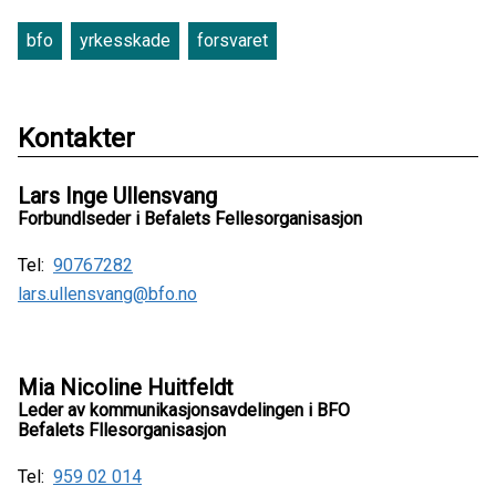
bfo
yrkesskade
forsvaret
Kontakter
Lars Inge Ullensvang
Forbundlseder i Befalets Fellesorganisasjon
Tel:
90767282
lars.ullensvang@bfo.no
Mia Nicoline Huitfeldt
Leder av kommunikasjonsavdelingen i BFO
Befalets Fllesorganisasjon
Tel:
959 02 014