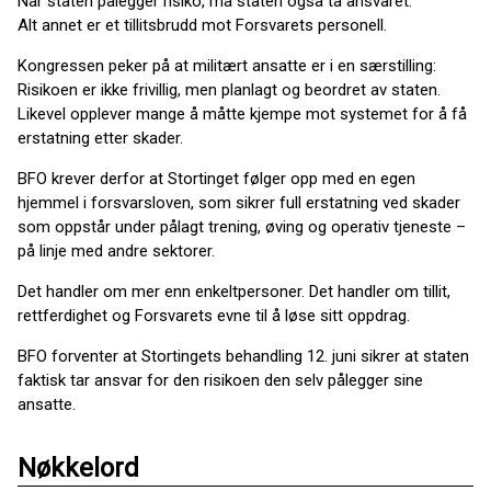
Når staten pålegger risiko, må staten også ta ansvaret.
Alt annet er et tillitsbrudd mot Forsvarets personell.
Kongressen peker på at militært ansatte er i en særstilling:
Risikoen er ikke frivillig, men planlagt og beordret av staten.
Likevel opplever mange å måtte kjempe mot systemet for å få
erstatning etter skader.
BFO krever derfor at Stortinget følger opp med en egen
hjemmel i forsvarsloven, som sikrer full erstatning ved skader
som oppstår under pålagt trening, øving og operativ tjeneste –
på linje med andre sektorer.
Det handler om mer enn enkeltpersoner. Det handler om tillit,
rettferdighet og Forsvarets evne til å løse sitt oppdrag.
BFO forventer at Stortingets behandling 12. juni sikrer at staten
faktisk tar ansvar for den risikoen den selv pålegger sine
ansatte.
Nøkkelord