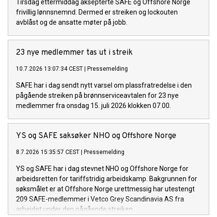
Tirsdag ettermiddag aksepterte SAFE og Offshore Norge
frivillig lønnsnemnd. Dermed er streiken og lockouten
avblåst og de ansatte møter på jobb.
23 nye medlemmer tas ut i streik
10.7.2026 13:07:34 CEST
|
Pressemelding
SAFE har i dag sendt nytt varsel om plassfratredelse i den
pågående streiken på brønnserviceavtalen for 23 nye
medlemmer fra onsdag 15. juli 2026 klokken 07.00.
YS og SAFE saksøker NHO og Offshore Norge
8.7.2026 15:35:57 CEST
|
Pressemelding
YS og SAFE har i dag stevnet NHO og Offshore Norge for
arbeidsretten for tariffstridig arbeidskamp. Bakgrunnen for
søksmålet er at Offshore Norge urettmessig har utestengt
209 SAFE-medlemmer i Vetco Grey Scandinavia AS fra
arbeidet under den pågående streiken.