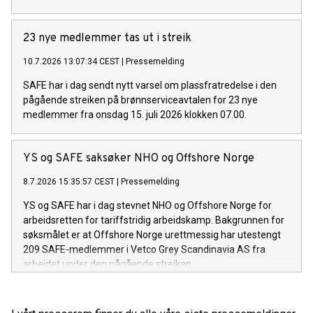
23 nye medlemmer tas ut i streik
10.7.2026 13:07:34 CEST
|
Pressemelding
SAFE har i dag sendt nytt varsel om plassfratredelse i den
pågående streiken på brønnserviceavtalen for 23 nye
medlemmer fra onsdag 15. juli 2026 klokken 07.00.
YS og SAFE saksøker NHO og Offshore Norge
8.7.2026 15:35:57 CEST
|
Pressemelding
YS og SAFE har i dag stevnet NHO og Offshore Norge for
arbeidsretten for tariffstridig arbeidskamp. Bakgrunnen for
søksmålet er at Offshore Norge urettmessig har utestengt
209 SAFE-medlemmer i Vetco Grey Scandinavia AS fra
arbeidet under den pågående streiken.