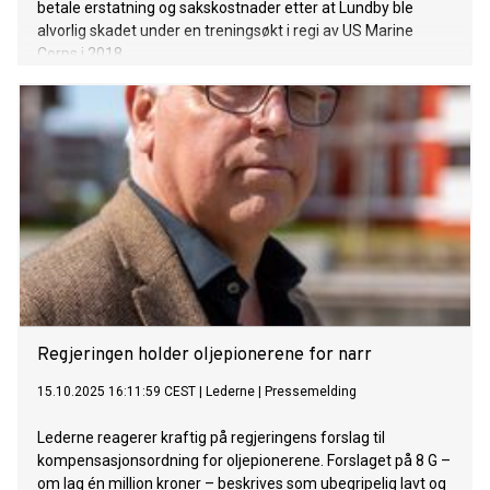
betale erstatning og sakskostnader etter at Lundby ble
alvorlig skadet under en treningsøkt i regi av US Marine
Corps i 2018.
Regjeringen holder oljepionerene for narr
15.10.2025 16:11:59 CEST
|
Lederne
|
Pressemelding
Lederne reagerer kraftig på regjeringens forslag til
kompensasjonsordning for oljepionerene. Forslaget på 8 G –
om lag én million kroner – beskrives som ubegripelig lavt og