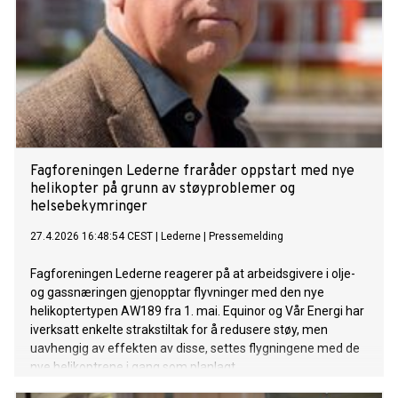
Fagforeningen Lederne fraråder oppstart med nye
helikopter på grunn av støyproblemer og
helsebekymringer
27.4.2026 16:48:54 CEST
|
Lederne
|
Pressemelding
Fagforeningen Lederne reagerer på at arbeidsgivere i olje-
og gassnæringen gjenopptar flyvninger med den nye
helikoptertypen AW189 fra 1. mai. Equinor og Vår Energi har
iverksatt enkelte strakstiltak for å redusere støy, men
uavhengig av effekten av disse, settes flygningene med de
nye helikoptrene i gang som planlagt.