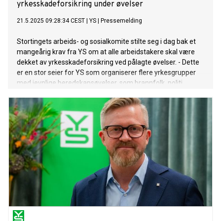
yrkesskadeforsikring under øvelser
21.5.2025 09:28:34 CEST
|
YS
|
Pressemelding
Stortingets arbeids- og sosialkomite stilte seg i dag bak et
mangeårig krav fra YS om at alle arbeidstakere skal være
dekket av yrkesskadeforsikring ved pålagte øvelser. - Dette
er en stor seier for YS som organiserer flere yrkesgrupper
med jevnlige beredskapsøvelser, som brannfolk, politi,
forsvar og ambulansepersonell, sier YS-leder Hans-Erik
Skjæggerud.