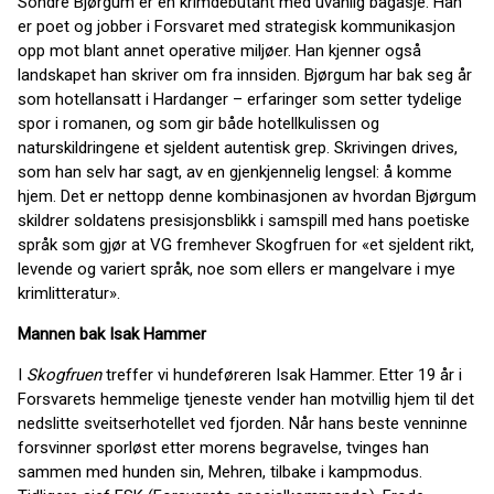
Sondre Bjørgum er en krimdebutant med uvanlig bagasje. Han
er poet og jobber i Forsvaret med strategisk kommunikasjon
opp mot blant annet operative miljøer. Han kjenner også
landskapet han skriver om fra innsiden. Bjørgum har bak seg år
som hotellansatt i Hardanger – erfaringer som setter tydelige
spor i romanen, og som gir både hotellkulissen og
naturskildringene et sjeldent autentisk grep. Skrivingen drives,
som han selv har sagt, av en gjenkjennelig lengsel: å komme
hjem. Det er nettopp denne kombinasjonen av hvordan Bjørgum
skildrer soldatens presisjonsblikk i samspill med hans poetiske
språk som gjør at VG fremhever Skogfruen for «et sjeldent rikt,
levende og variert språk, noe som ellers er mangelvare i mye
krimlitteratur».
Mannen bak Isak Hammer
I
Skogfruen
treffer vi hundeføreren Isak Hammer. Etter 19 år i
Forsvarets hemmelige tjeneste vender han motvillig hjem til det
nedslitte sveitserhotellet ved fjorden. Når hans beste venninne
forsvinner sporløst etter morens begravelse, tvinges han
sammen med hunden sin, Mehren, tilbake i kampmodus.