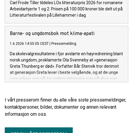
Carl Frode Tiller tildeles LOs litteraturpris 2026 for romanene
Arbeidarhjerte 1 og 2. Prisen på 100 000 kroner ble delt ut på
Litteraturfestivalen på Lillehammer i dag.
Barne- og ungdomsbok mot klima-apati
1.6.2026 14:55:05 CEST
|
Pressemelding
Da skolevalgresultatene i fjor avslørte en høyredreining blant
norsk ungdom, proklamerte Ola Svenneby at «generasjon
Greta Thunberg er død». Forfatter Bår Stenvik tror derimot
at generasjon Greta lever i beste velgående, og at de unge
som vokser opp nå, tar miljøproblemene mer på alvor enn
tidligere generasjoner. Derfor har han samlet 20
inspirerende fortellinger om mennesker som bestemte seg
for å gjøre noe.
I vårt presserom finner du alle våre siste pressemeldinger,
kontaktpersoner, bilder, dokumenter og annen relevant
informasjon om oss.