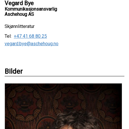
Vegard Bye
Kommunikasjonsansvarlig
Aschehoug AS
Skjønnlitteratur
Tel:
+47 41 68 80 25
vegard.bye@aschehoug.no
Bilder