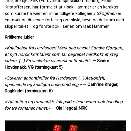
Tidligere sjef FSK (Forsvarets spesialkommando), Frode
Kristoffersen, har formidlet at «Isak Hammer er en karakter
som kunne ha vært en mine tidligere kollegaer.»
Skogfruen
er
en mørk og drivende fortelling om skyld, hevn og det som aldri
slipper taket – og første bok i serien om Isak Hammer.
Kritikerne jubler
«Knalldebut fra Hardanger! Merk deg navnet Sondre Bjørgum,
et nytt norsk krimtalent som tar begrepet hardkokt et steg
videre. (…) En vaskekte ny norsk actionhelt!»
— Sindre
Hovdenakk, VG (terningkast 5)
«Suveren actionthriller fra Hardanger. (…) Actionfylt,
spennende og knallgod underholdning.»
— Cathrine Krøger,
Dagbladet (terningkast 6)
«Vill action og romantikk, full pakke hele veien, nok handling
for tre romaner, minst.»
— Ola Hegdal, NRK