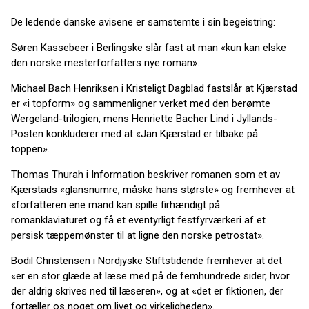
De ledende danske avisene er samstemte i sin begeistring:
Søren Kassebeer i Berlingske slår fast at man «kun kan elske
den norske mesterforfatters nye roman».
Michael Bach Henriksen i Kristeligt Dagblad fastslår at Kjærstad
er «i topform» og sammenligner verket med den berømte
Wergeland-trilogien, mens Henriette Bacher Lind i Jyllands-
Posten konkluderer med at «Jan Kjærstad er tilbake på
toppen».
Thomas Thurah i Information beskriver romanen som et av
Kjærstads «glansnumre, måske hans største» og fremhever at
«forfatteren ene mand kan spille firhændigt på
romanklaviaturet og få et eventyrligt festfyrværkeri af et
persisk tæppemønster til at ligne den norske petrostat».
Bodil Christensen i Nordjyske Stiftstidende fremhever at det
«er en stor glæde at læse med på de femhundrede sider, hvor
der aldrig skrives ned til læseren», og at «det er fiktionen, der
fortæller os noget om livet og virkeligheden».