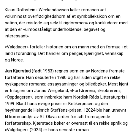
Klaus Rothstein i Weekendavisen kaller romanen «et
voluminøst overflødighedshorn af et symbolleksikon om en
nation, der mistede sig selv til rigdommen» og konkluderer med
at den er «uimodståeligt underholdende, begavet og
interessant».
«Valgdager» forteller historien om en mann med en formue i et
land i forandring. Det handler om penger, kjærlighet, vennskap
og Norge.
Jan Kjærstad
(født 1953) regnes som en av Nordens fremste
forfattere. Han debuterte i 1980 og har siden utgitt en rekke
nyskapende romaner, essaysamlinger og billedbøker. Mest kjent
er trilogien om Jonas Wergeland, «Forføreren», «Erobreren»,
«Oppdageren», som innbrakte ham Nordisk Råds Litteraturpris i
1999. Blant hans øvrige priser er Kritikerprisen og den
høythengende Heinrich Steffens-prisen. I 2024 ble han utnevnt
til kommandør av St. Olavs orden for sitt fremragende
forfatterskap. Kjærstads bøker er oversatt til en rekke språk og
«Valgdager» (2024) er hans seneste roman.