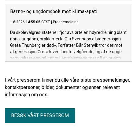
Barne- og ungdomsbok mot klima-apati
1.6.2026 14:55:05 CEST
|
Pressemelding
Da skolevalgresultatene i fjor avslørte en høyredreining blant
norsk ungdom, proklamerte Ola Svenneby at «generasjon
Greta Thunberg er død». Forfatter Bår Stenvik tror derimot
at generasjon Greta lever i beste velgående, og at de unge
som vokser opp nå, tar miljøproblemene mer på alvor enn
tidligere generasjoner. Derfor har han samlet 20
inspirerende fortellinger om mennesker som bestemte seg
for å gjøre noe.
I vårt presserom finner du alle våre siste pressemeldinger,
kontaktpersoner, bilder, dokumenter og annen relevant
informasjon om oss.
BESØK VÅRT PRESSEROM