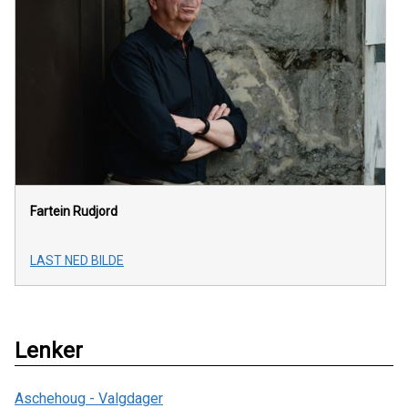
Fartein Rudjord
LAST NED BILDE
Lenker
Aschehoug - Valgdager