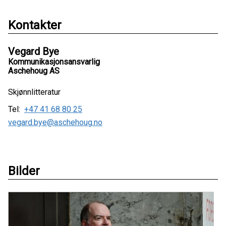
Kontakter
Vegard Bye
Kommunikasjonsansvarlig
Aschehoug AS
Skjønnlitteratur
Tel:
+47 41 68 80 25
vegard.bye@aschehoug.no
Bilder