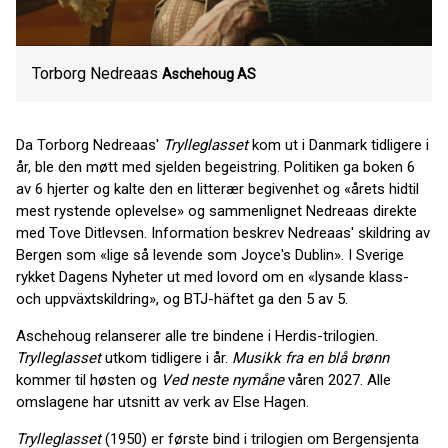
Torborg Nedreaas
Aschehoug AS
Da Torborg Nedreaas'
Trylleglasset
kom ut i Danmark tidligere i
år, ble den møtt med sjelden begeistring. Politiken ga boken 6
av 6 hjerter og kalte den en litterær begivenhet og «årets hidtil
mest rystende oplevelse» og sammenlignet Nedreaas direkte
med Tove Ditlevsen. Information beskrev Nedreaas' skildring av
Bergen som «lige så levende som Joyce's Dublin». I Sverige
rykket Dagens Nyheter ut med lovord om en «lysande klass-
och uppväxtskildring», og BTJ-häftet ga den 5 av 5.
Aschehoug relanserer alle tre bindene i Herdis-trilogien.
Trylleglasset
utkom tidligere i år.
Musikk fra en blå brønn
kommer til høsten og
Ved neste nymåne
våren 2027. Alle
omslagene har utsnitt av verk av Else Hagen.
Trylleglasset
(1950) er første bind i trilogien om Bergensjenta