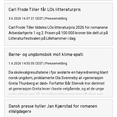
Carl Frode Tiller får LOs litteraturpris
3.6.2026 16:07:21 CEST
|
Pressemelding
Carl Frode Tiller tildeles LOs litteraturpris 2026 for romanene
Arbeidarhjerte 1 og 2. Prisen på 100 000 kroner ble delt ut på
Litteraturfestivalen på Lillehammer i dag.
Barne- og ungdomsbok mot klima-apati
1.6.2026 14:55:05 CEST
|
Pressemelding
Da skolevalgresultatene i fjor avslørte en høyredreining blant
norsk ungdom, proklamerte Ola Svenneby at «generasjon
Greta Thunberg er død». Forfatter Bår Stenvik tror derimot
at generasjon Greta lever i beste velgående, og at de unge
som vokser opp nå, tar miljøproblemene mer på alvor enn
tidligere generasjoner. Derfor har han samlet 20
inspirerende fortellinger om mennesker som bestemte seg
Dansk presse hyller Jan Kjærstad for romanen
for å gjøre noe.
«Valgdager»