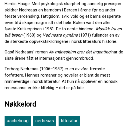
Herdis Hauge. Med psykologisk skarphet og sanselig presisjon
skildrer Nedreaas en barndom i Bergen i årene før og under
første verdenskrig, fattigdom, svik, vold og et barns desperate
evne til å skape magi midt i det hele. Boken vant den aller
første Kritikerprisen i 1951. De to neste bindene
Musikk fra en
blå brønn
(1960) og
Ved neste nymåne
(1971) fullender en av
de sterkeste oppvekstskildringene i norsk litteraturs historie.
Også Nedreaas' roman
Av måneskinn gror det ingenting
har de
siste årene fått et internasjonalt gjennombrudd.
Torborg Nedreaas (1906–1987) er en av våre fremste
forfattere. Hennes romaner og noveller er blant de mest
minneverdige i norsk litteratur. At hun nå opplever en nordisk
renessanse er ikke tilfeldig – det er på tide.
Nøkkelord
aschehoug
nedreaas
litteratur