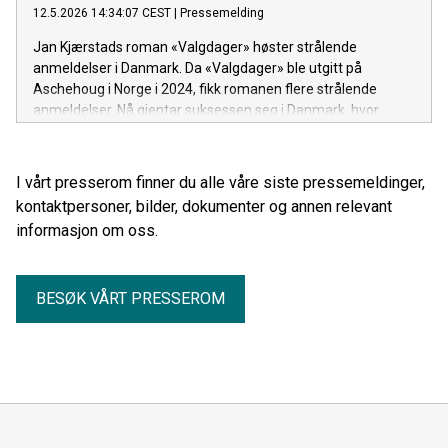
12.5.2026 14:34:07 CEST
|
Pressemelding
Jan Kjærstads roman «Valgdager» høster strålende
anmeldelser i Danmark. Da «Valgdager» ble utgitt på
Aschehoug i Norge i 2024, fikk romanen flere strålende
anmeldelser. Nå gjentar suksessen seg i Danmark, hvor
boken nylig er utgitt med tittelen "Valgdage" i Anne
Matthiesens oversettelse på dansk Gyldendal.
I vårt presserom finner du alle våre siste pressemeldinger,
kontaktpersoner, bilder, dokumenter og annen relevant
informasjon om oss.
BESØK VÅRT PRESSEROM