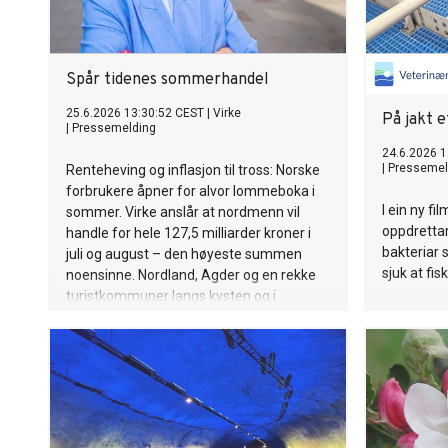
Spår tidenes sommerhandel
25.6.2026 13:30:52 CEST
|
Virke
På jakt e
|
Pressemelding
24.6.2026 1
|
Pressemel
Renteheving og inflasjon til tross: Norske
forbrukere åpner for alvor lommeboka i
I ein ny fi
sommer. Virke anslår at nordmenn vil
oppdretta
handle for hele 127,5 milliarder kroner i
bakteriar 
juli og august – den høyeste summen
sjuk at fis
noensinne. Nordland, Agder og en rekke
turistkommuner langs kysten og i
fjordene kan vente seg rekordomsetning.