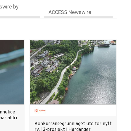
wire by
ACCESS Newswire
innelige
har aldri
Konkurransegrunnlaget ute for nytt
rv. 13-prosjekt i Hardanger