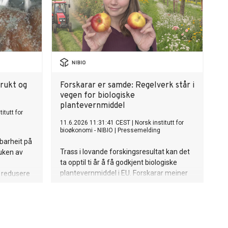
rukt og
Forskarar er samde: Regelverk står i
vegen for biologiske
plantevernmiddel
itutt for
11.6.2026 11:31:41 CEST
|
Norsk institutt for
bioøkonomi - NIBIO
|
Pressemelding
barheit på
Trass i lovande forskingsresultat kan det
ruken av
ta opptil ti år å få godkjent biologiske
plantevernmiddel i EU. Forskarar meiner
 redusere
dagens regelverk er tilpassa syntetiske
middel og hindrar at nye biologiske
alternativ kjem på marknaden.