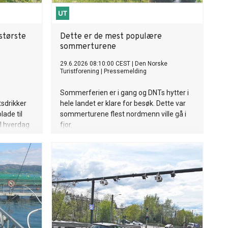
 største
Dette er de mest populære
sommerturene
29.6.2026 08:10:00 CEST
|
Den Norske
Turistforening
|
Pressemelding
Sommerferien er i gang og DNTs hytter i
tsdrikker
hele landet er klare for besøk. Dette var
lade til
sommerturene flest nordmenn ville gå i
l hverdag
fjor.
n i MENYs