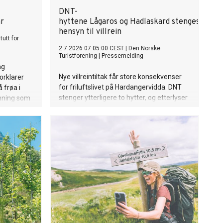
DNT-
år
hyttene Lågaros og Hadlaskard stenges av
hensyn til villrein
tutt for
2.7.2026 07:05:00 CEST
|
Den Norske
Turistforening
|
Pressemelding
ng
Nye villreintiltak får store konsekvenser
orklarer
for friluftslivet på Hardangervidda. DNT
 frøa i
stenger ytterligere to hytter, og etterlyser
ynning som
grep for å stanse nedbyggingen av
gå
villreinens leveområder.