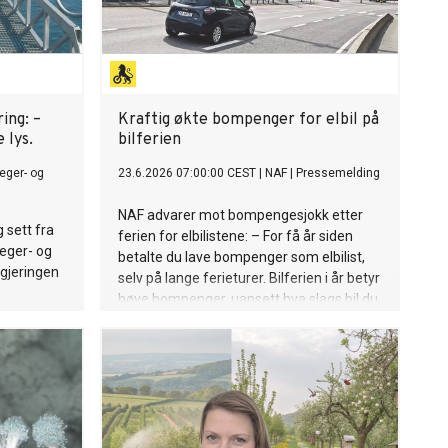
ing: –
Kraftig økte bompenger for elbil på
 lys.
bilferien
eger- og
23.6.2026 07:00:00 CEST
|
NAF
|
Pressemelding
NAF advarer mot bompengesjokk etter
 sett fra
ferien for elbilistene: – For få år siden
Jeger- og
betalte du lave bompenger som elbilist,
egjeringen
selv på lange ferieturer. Bilferien i år betyr
høye bompenger, uansett hva slags bil du
kjører, sier Ingunn Handagard, pressesjef i
NAF.