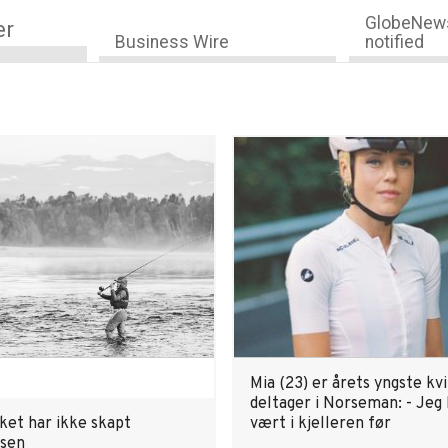
GlobeNews
er
Business Wire
notified
Mia (23) er årets yngste kv
deltager i Norseman: - Jeg 
ket har ikke skapt
vært i kjelleren før
isen