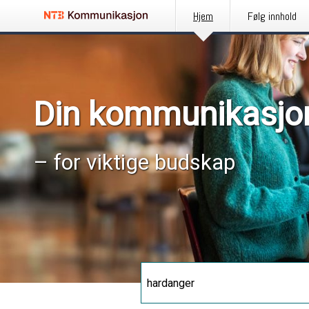
Hjem
Følg innhold
Din kommunikasjo
– for viktige budskap