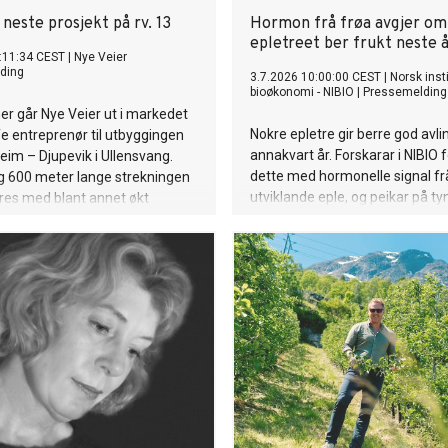
 neste prosjekt på rv. 13
Hormon frå frøa avgjer om
epletreet ber frukt neste 
:11:34 CEST
|
Nye Veier
ding
3.7.2026 10:00:00 CEST
|
Norsk insti
bioøkonomi - NIBIO
|
Pressemelding
r går Nye Veier ut i markedet
Nokre epletre gir berre god avli
fe entreprenør til utbyggingen
annakvart år. Forskarar i NIBIO f
reim – Djupevik i Ullensvang.
dette med hormonelle signal frå
g 600 meter lange strekningen
utviklande eple, og peikar på t
res med blant annet økt
det viktigaste tiltaket for å unn
sjektet vil gi bedre
vekselbering.
ighet, økt trafikksikkerhet og
ing mot skred.