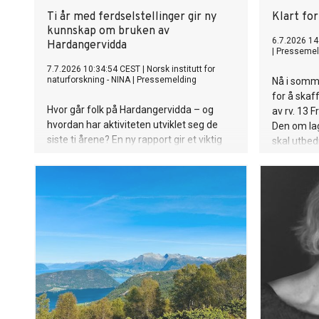
Ti år med ferdselstellinger gir ny
Klart for
kunnskap om bruken av
6.7.2026 14
Hardangervidda
|
Pressemel
7.7.2026 10:34:54 CEST
|
Norsk institutt for
naturforskning - NINA
|
Pressemelding
Nå i somme
for å skaf
Hvor går folk på Hardangervidda – og
av rv. 13 F
hvordan har aktiviteten utviklet seg de
Den om la
siste ti årene? En ny rapport gir et viktig
skal utbed
kunnskapsgrunnlag for forvaltning av
bredde. Pro
Norges største villreinområde.
fremkommel
bedre sikr