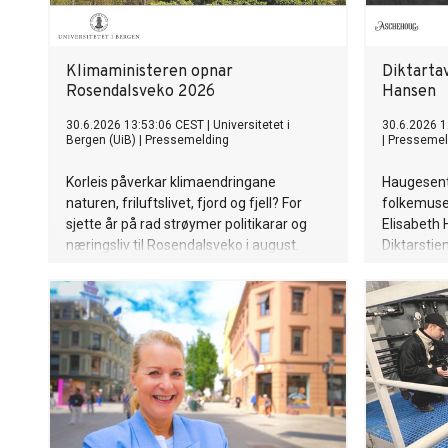
Klimaministeren opnar
Diktartav
Rosendalsveko 2026
Hansen
30.6.2026 13:53:06 CEST
|
Universitetet i
30.6.2026 1
Bergen (UiB)
|
Pressemelding
|
Pressemel
Korleis påverkar klimaendringane
Haugesent
naturen, friluftslivet, fjord og fjell? For
folkemuse
sjette år på rad strøymer politikarar og
Elisabeth
næringsliv til Rosendalsveko i august.
Diktarstie
Hardanger
18. august 