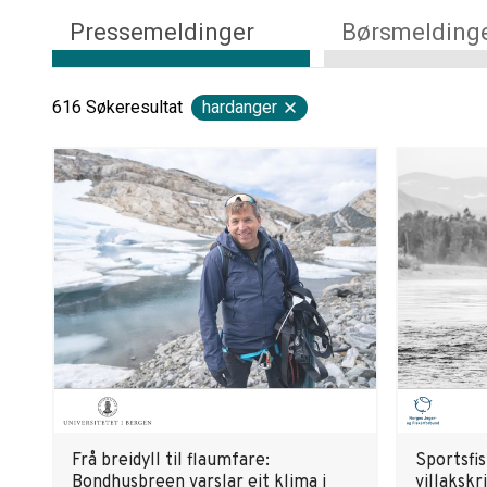
Pressemeldinger
Børsmelding
616
Søkeresultat
hardanger
Frå breidyll til flaumfare:
Sportsfis
Bondhusbreen varslar eit klima i
villakskr