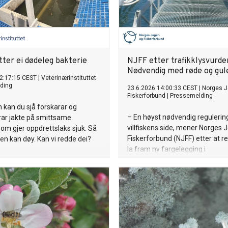
tter ei dødeleg bakterie
NJFF etter trafikklysvurder
Nødvendig med røde og gule
2:17:15 CEST
|
Veterinærinstituttet
ding
23.6.2026 14:00:33 CEST
|
Norges J
Fiskerforbund
|
Pressemelding
lm kan du sjå forskarar og
– En høyst nødvendig regulering
rar jakte på smittsame
villfiskens side, mener Norges 
som gjer oppdrettslaks sjuk. Så
Fiskerforbund (NJFF) etter at r
ken kan døy. Kan vi redde dei?
la fram ny fargelegging i
trafikklyssystemet for havbruk.