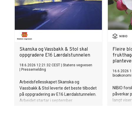
Skanska og Vassbakk & Stol skal
Fleire bl
oppgradere E16 Lærdalstunnelen
frukthag
planteve
18.6.2026 12:21:32 CEST
|
Statens vegvesen
|
Pressemelding
16.6.2026 1
bioøkonomi 
Arbeidsfellesskapet Skanska og
NIBIO fors
Vassbakk & Stol leverte det beste tilbodet
påverkar p
på oppgradering av E16 Lærdalstunnelen.
langt viser
Arbeidet startar i september.
blomsterfl
men forska
plantevern