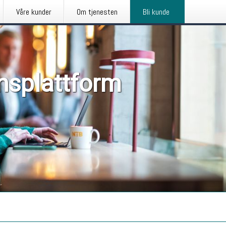
Våre kunder
Om tjenesten
Bli kunde
nsplattform