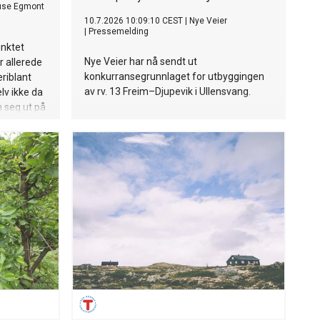
use Egmont
10.7.2026 10:09:10 CEST
|
Nye Veier
|
Pressemelding
unktet
Nye Veier har nå sendt ut
er allerede
konkurransegrunnlaget for utbyggingen
eriblant
av rv. 13 Freim–Djupevik i Ullensvang.
lv ikke da
n seg ut på
n -
.