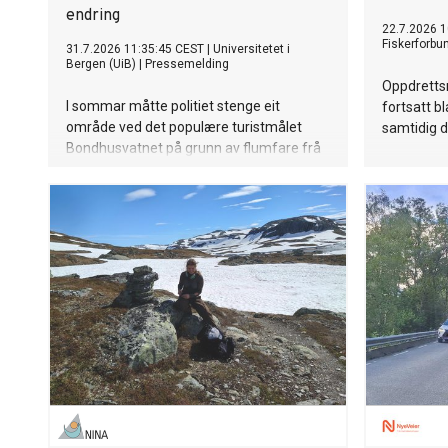
endring
22.7.2026 1
Fiskerforbu
31.7.2026 11:35:45 CEST
|
Universitetet i
Bergen (UiB)
|
Pressemelding
Oppdrettsr
I sommar måtte politiet stenge eit
fortsatt b
område ved det populære turistmålet
samtidig 
Bondhusvatnet på grunn av flumfare frå
breen. Nettopp korleis klimaendringane
påverkar natur og friluftsliv er temaet for
Rosendalsveko 3. – 4. august.