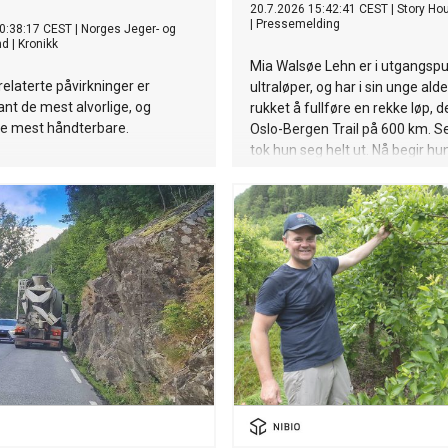
20.7.2026 15:42:41 CEST
|
Story Ho
|
Pressemelding
0:38:17 CEST
|
Norges Jeger- og
nd
|
Kronikk
Mia Walsøe Lehn er i utgangsp
elaterte påvirkninger er
ultraløper, og har i sin unge ald
lant de mest alvorlige, og
rukket å fullføre en rekke løp, d
de mest håndterbare.
Oslo-Bergen Trail på 600 km. Se
tok hun seg helt ut. Nå begir hu
et nytt eventyr, nemlig Norsema
verdens mest ekstreme triatlon