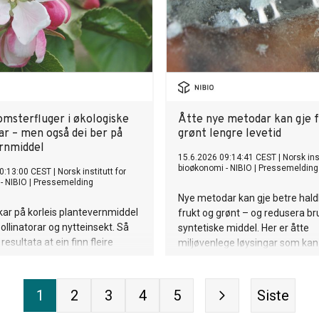
omsterfluger i økologiske
Åtte nye metodar kan gje f
ar – men også dei ber på
grønt lengre levetid
rnmiddel
15.6.2026 09:14:41 CEST
|
Norsk inst
bioøkonomi - NIBIO
|
Pressemelding
0:13:00 CEST
|
Norsk institutt for
- NIBIO
|
Pressemelding
Nye metodar kan gje betre hald
kar på korleis plantevernmiddel
frukt og grønt – og redusera b
ollinatorar og nytteinsekt. Så
syntetiske middel. Her er åtte
 resultata at ein finn fleire
miljøvenlege løysingar som kan
uger i økologiske frukthagar,
matsvinn i framtida.
rane finn også rester av
middel i desse flugene.
1
2
3
4
5
Siste