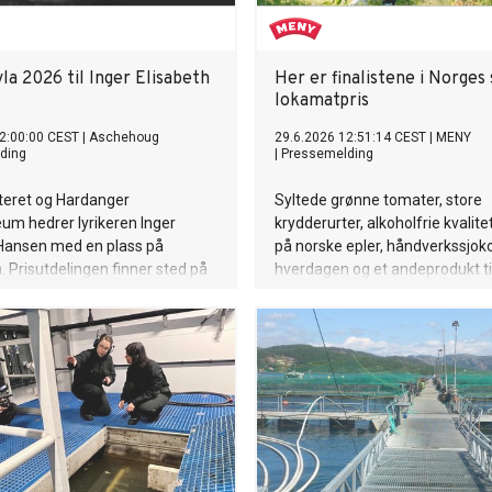
la 2026 til Inger Elisabeth
Her er finalistene i Norges
lokamatpris
2:00:00 CEST
|
Aschehoug
29.6.2026 12:51:14 CEST
|
MENY
ding
|
Pressemelding
eret og Hardanger
Syltede grønne tomater, store
um hedrer lyrikeren Inger
krydderurter, alkoholfrie kvalite
 Hansen med en plass på
på norske epler, håndverkssjoko
n. Prisutdelingen finner sted på
hverdagen og et andeprodukt ti
 folkemuseum, Utne, tirsdag
og grill. Seks spennende
kl. 18.00.
lokalmatprodusenter er i finale
Matskattstipend 2026.