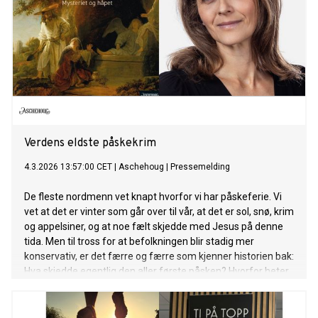
Verdens eldste påskekrim
4.3.2026 13:57:00 CET
|
Aschehoug
|
Pressemelding
De fleste nordmenn vet knapt hvorfor vi har påskeferie. Vi
vet at det er vinter som går over til vår, at det er sol, snø, krim
og appelsiner, og at noe fælt skjedde med Jesus på denne
tida. Men til tross for at befolkningen blir stadig mer
konservativ, er det færre og færre som kjenner historien bak:
Hva skjedde egentlig den aller første påsken? Hvorfor heter
det skjærtorsdag? Hvorfor red Jesus på et esel? Hvem var
Simon fra Kyrene? Det er disse spørsmålene kunsthistoriker
og forfatter Kristine T.G. Hardeberg besvarer i sin nye bok