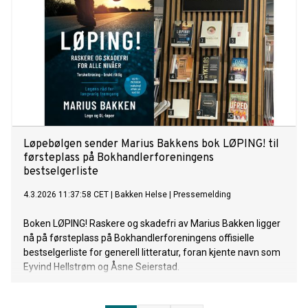
Påskens fortelling i kunsten, som lanseres denne uken. Med
klassiske kunstverk som veiviser tar hun oss gjennom
palmesøndag, den stille uke og frem til den tvilende Tomas.
Hun forklarer hva vi ser, hvem som er avbildet, og hvorfor
disse historiene fortsatt treffer oss så dypt.
Påskefortellingen er verdens eldste påskekrim — med
drama, svik, mord og et mysterium vi ennå ikke har løst. Og
det er en fortelling om det vi alle trenger for tiden: håp. At
livet og
Løpebølgen sender Marius Bakkens bok LØPING! til
førsteplass på Bokhandlerforeningens
bestselgerliste
4.3.2026 11:37:58 CET
|
Bakken Helse
|
Pressemelding
Boken LØPING! Raskere og skadefri av Marius Bakken ligger
nå på førsteplass på Bokhandlerforeningens offisielle
bestselgerliste for generell litteratur, foran kjente navn som
Eyvind Hellstrøm og Åsne Seierstad.