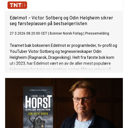
Edelmot – Victor Sotberg og Odin Helgheim sikrer
seg førsteplassen på bestselgerlisten
27.3.2026 08:20:00 CET
|
Bonnier Norsk Forlag
|
Pressemelding
Teamet bak bokserien Edelmot er programleder, tv-profil og
YouTuber Victor Sotberg og tegneserieskaper Odin
Helgheim (Ragnarok, Drageviking). Helt fra første bok kom
ut i 2023, har Edelmot vært en av de aller mest populære
bokseriene for barn og ungdom, og har fått en sekser på
terningen i Nettavisen, og en femmer i VG.