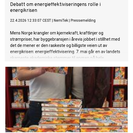
Debatt om energieffektiviseringens rolle i
energikrisen
22.4.2026 12:33:07 CEST
|
NemiTek
|
Pressemelding
Mens Norge krangler om kjernekraft, kraftlinjer og
strømpriser, har byggebransjen i årevis jobbet i stillhet med
det de mener er den raskeste og billigste veien ut av
energikrisen: energieffektivisering. 7. mai går en av landets
skarpeste akademiske stemmer til angrep på hele
premisset. Bransjen svarer ansikt til ansikt, fra samme
scene, på Energiteknisk konferanse 2026 på Sentralen i
Oslo.