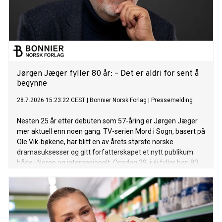
Jørgen Jæger fyller 80 år: – Det er aldri for sent å
begynne
28.7.2026 15:23:22 CEST
|
Bonnier Norsk Forlag
|
Pressemelding
Nesten 25 år etter debuten som 57-åring er Jørgen Jæger
mer aktuell enn noen gang. TV-serien Mord i Sogn, basert på
Ole Vik-bøkene, har blitt en av årets største norske
dramasuksesser og gitt forfatterskapet et nytt publikum
både i Norge og internasjonalt. Onsdag 29. juli fyller han 80
år.