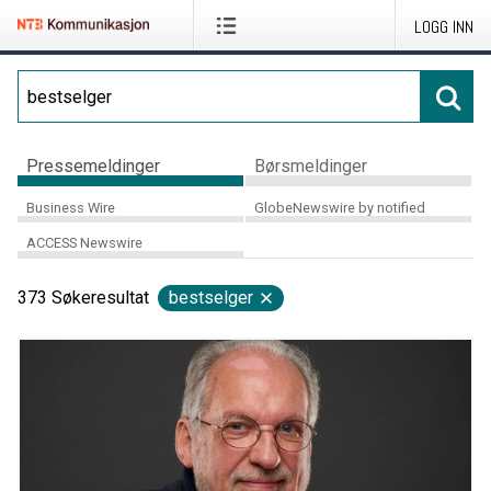
LOGG INN
Pressemeldinger
Børsmeldinger
Business Wire
GlobeNewswire by notified
ACCESS Newswire
373
Søkeresultat
bestselger