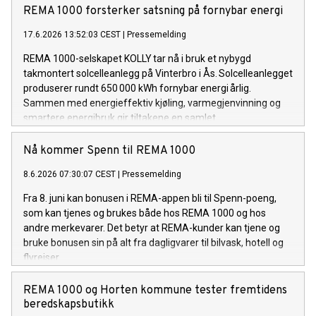
REMA 1000 forsterker satsning på fornybar energi
17.6.2026 13:52:03 CEST
|
Pressemelding
REMA 1000-selskapet KOLLY tar nå i bruk et nybygd
takmontert solcelleanlegg på Vinterbro i Ås. Solcelleanlegget
produserer rundt 650 000 kWh fornybar energi årlig.
Sammen med energieffektiv kjøling, varmegjenvinning og
smartere energibruk gir tiltakene en samlet
energiforbedring på om lag 1,5 millioner kWh i året.
Nå kommer Spenn til REMA 1000
8.6.2026 07:30:07 CEST
|
Pressemelding
Fra 8. juni kan bonusen i REMA-appen bli til Spenn-poeng,
som kan tjenes og brukes både hos REMA 1000 og hos
andre merkevarer. Det betyr at REMA-kunder kan tjene og
bruke bonusen sin på alt fra dagligvarer til bilvask, hotell og
flyreiser.
REMA 1000 og Horten kommune tester fremtidens
beredskapsbutikk