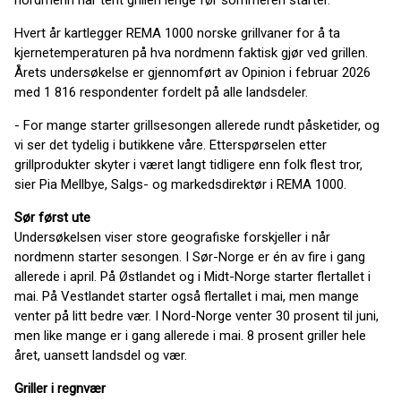
nordmenn har tent grillen lenge før sommeren starter.
Hvert år kartlegger REMA 1000 norske grillvaner for å ta
kjernetemperaturen på hva nordmenn faktisk gjør ved grillen.
Årets undersøkelse er gjennomført av Opinion i februar 2026
med 1 816 respondenter fordelt på alle landsdeler.
- For mange starter grillsesongen allerede rundt påsketider, og
vi ser det tydelig i butikkene våre. Etterspørselen etter
grillprodukter skyter i været langt tidligere enn folk flest tror,
sier Pia Mellbye, Salgs- og markedsdirektør i REMA 1000.
Sør først ute
Undersøkelsen viser store geografiske forskjeller i når
nordmenn starter sesongen. I Sør-Norge er én av fire i gang
allerede i april. På Østlandet og i Midt-Norge starter flertallet i
mai. På Vestlandet starter også flertallet i mai, men mange
venter på litt bedre vær. I Nord-Norge venter 30 prosent til juni,
men like mange er i gang allerede i mai. 8 prosent griller hele
året, uansett landsdel og vær.
Griller i regnvær