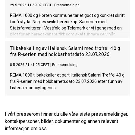
29.5.2026 11:59:07 CEST
|
Pressemelding
REMA 1000 og Horten kommune tar et godt og konkret skritt
for å styrke Norges sivile beredskap. Sammen med
Statsforvalteren i Vestfold og Telemark er vi i gang med en
pilot for en beredskapsbutikk som skal fungere selv når
samfunnet settes på prøve.
Tilbakekalling av Italiensk Salami med trøffel 40 g
fra R-serien med holdbarhetsdato 23.07.2026
8.5.2026 21:41:25 CEST
|
Pressemelding
REMA 1000 tilbakekaller et parti Italiensk Salami Trøffel 40 g
fra R-serien med holdbarhetsdato 23.07.2026 etter funn av
Listeria monocytogenes.
I vårt presserom finner du alle våre siste pressemeldinger,
kontaktpersoner, bilder, dokumenter og annen relevant
informasjon om oss.