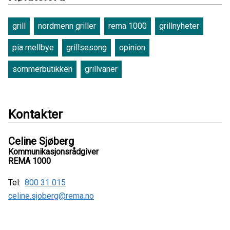
grill
nordmenn griller
rema 1000
grillnyheter
pia mellbye
grillsesong
opinion
sommerbutikken
grillvaner
Kontakter
Celine Sjøberg
Kommunikasjonsrådgiver
REMA 1000
Tel:
800 31 015
celine.sjoberg@rema.no