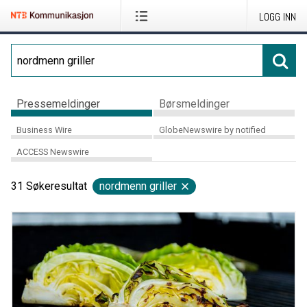
LOGG INN
Pressemeldinger
Børsmeldinger
Business Wire
GlobeNewswire by notified
ACCESS Newswire
31
Søkeresultat
nordmenn griller