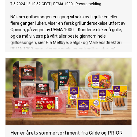
7.5.2024 12:10:52 CEST
|
REMA 1000
|
Pressemelding
Nå som grillsesongen er i gang vil seks av ti grille én eller
flere ganger i uken, viser en fersk grillundersøkelse utført av
Opinion, på vegne av REMA 1000. - Kundene elsker å grille,
og da må vi være på vårt aller beste gjennom hele
grillsesongen, sier Pia Mellbye, Salgs- og Markedsdirektør i
REMA 1000, som allerede opplever en knallbra start på
grillsesongen.
Her er årets sommersortiment fra Gilde og PRIOR