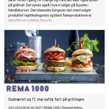
Nå er ferien i gang for mange og med den øker også lysten
på grillmat. Det synes også i hva vi velger på å putte i
handlekurven. Den klassiske burgeren det mest solgte
produktet i kjøttkategorien og blant fiskeproduktene er
laksefilet en soleklar favoritt.
Godværet og 17. mai satte fart på grillingen
24.5.2024 08:36:43 CEST
|
REMA 1000
|
Pressemelding