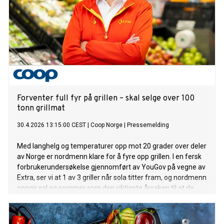
Forventer full fyr på grillen – skal selge over 100
tonn grillmat
30.4.2026 13:15:00 CEST
|
Coop Norge
|
Pressemelding
Med langhelg og temperaturer opp mot 20 grader over deler
av Norge er nordmenn klare for å fyre opp grillen. I en fersk
forbrukerundersøkelse gjennomført av YouGov på vegne av
Extra, ser vi at 1 av 3 griller når sola titter fram, og nordmenn
oppgir sol og sommer som den viktigste årsaken til at de
griller. Det skaper store forventninger hos Extra når
grillsesongen nå skyter fart.