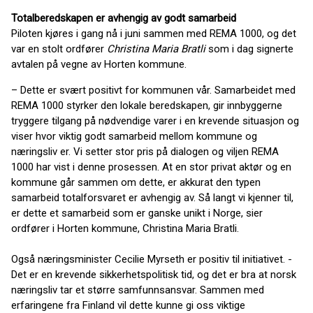
Totalberedskapen er avhengig av godt samarbeid
Piloten kjøres i gang nå i juni sammen med REMA 1000, og det
var en stolt ordfører
Christina Maria Bratli
som i dag signerte
avtalen på vegne av Horten kommune.
– Dette er svært positivt for kommunen vår. Samarbeidet med
REMA 1000 styrker den lokale beredskapen, gir innbyggerne
tryggere tilgang på nødvendige varer i en krevende situasjon og
viser hvor viktig godt samarbeid mellom kommune og
næringsliv er. Vi setter stor pris på dialogen og viljen REMA
1000 har vist i denne prosessen. At en stor privat aktør og en
kommune går sammen om dette, er akkurat den typen
samarbeid totalforsvaret er avhengig av. Så langt vi kjenner til,
er dette et samarbeid som er ganske unikt i Norge, sier
ordfører i Horten kommune, Christina Maria Bratli.
Også næringsminister Cecilie Myrseth er positiv til initiativet. -
Det er en krevende sikkerhetspolitisk tid, og det er bra at norsk
næringsliv tar et større samfunnsansvar. Sammen med
erfaringene fra Finland vil dette kunne gi oss viktige