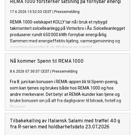
REMA 1000 forsterker satsning på fornybar energi
17.6.2026 13:52:03 CEST
|
Pressemelding
REMA 1000-selskapet KOLLY tar nå i bruk et nybygd
takmontert solcelleanlegg på Vinterbro i Ås. Solcelleanlegget
produserer rundt 650 000 kWh fornybar energi årlig.
Sammen med energieffektiv kjøling, varmegjenvinning og
smartere energibruk gir tiltakene en samlet
energiforbedring på om lag 1,5 millioner kWh i året.
Nå kommer Spenn til REMA 1000
8.6.2026 07:30:07 CEST
|
Pressemelding
Fra 8. juni kan bonusen i REMA-appen bli til Spenn-poeng,
som kan tjenes og brukes både hos REMA 1000 og hos
andre merkevarer. Det betyr at REMA-kunder kan tjene og
bruke bonusen sin på alt fra dagligvarer til bilvask, hotell og
flyreiser.
Tilbakekalling av Italiensk Salami med trøffel 40 g
fra R-serien med holdbarhetsdato 23.07.2026