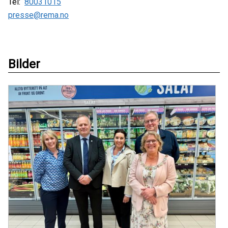
Tel:
80031015
presse@rema.no
Bilder