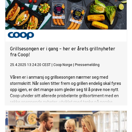
Grillsesongen er i gang – her er årets grillnyheter
fra Coop!
25.4.2025 13:24:20 CEST
|
Coop Norge
|
Pressemelding
Våren er i anmarsj og grillsesongen nærmer seg med
stormskritt. Når solen titter frem og grillen endelig skal fyres
opp igjen, er det mange som gleder seg til å prøve noe nytt.
Coop utvider sitt allerede prisbelønte grillsortiment med en
rekke spennende nyheter, utviklet med tanke på norske
grillvaner og kundenes smakspreferanser.