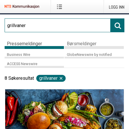
LOGG INN
Pressemeldinger
Børsmeldinger
Business Wire
GlobeNewswire by notified
ACCESS Newswire
8
Søkeresultat
grillvaner