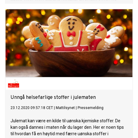
REMA 1000, som allerede opplever en knallbra start på
grillsesongen.
Unngå helsefarlige stoffer i julematen
23.12.2020 09:57:18 CET
|
Mattilsynet
|
Pressemelding
Julemat kan være en kilde til uønska kjemiske stoffer. De
kan også dannes i maten når du lager den. Her er noen tips
til hvordan få en høytid med færre uønska stoffer i