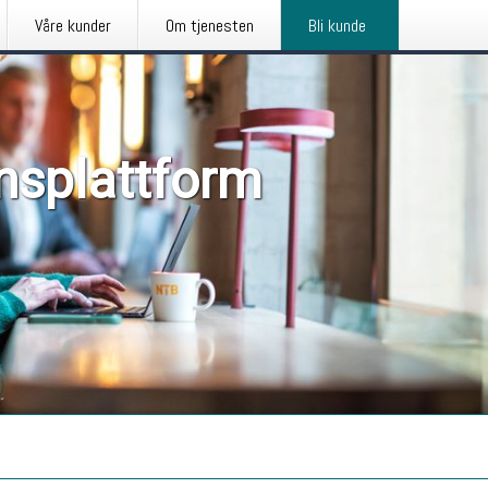
Våre kunder
Om tjenesten
Bli kunde
nsplattform