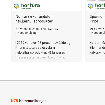
Nortura øker andelen
Spennend
nøkkelhullsprodukter
Prior
7.5.2020 10:52:38 CEST
|
Nortura
23.4.2020 1
|
Pressemelding
|
Pressemel
I 2019 var over 18 prosent av Gilde og
Hørt om fla
Prior sitt totale salgsvolum
Eller har d
nøkkelhullsprodukter. Nå lanseres
kalkunving
magrere alternativer i baconhylla.