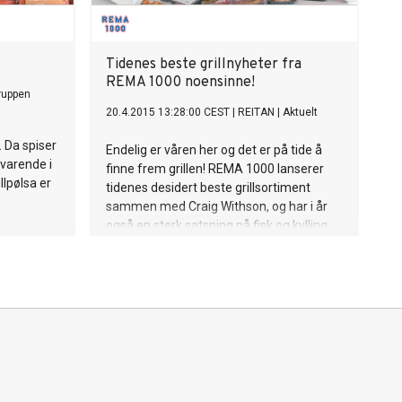
Tidenes beste grillnyheter fra
REMA 1000 noensinne!
ruppen
20.4.2015 13:28:00 CEST
|
REITAN
|
Aktuelt
. Da spiser
Endelig er våren her og det er på tide å
svarende i
finne frem grillen! REMA 1000 lanserer
llpølsa er
tidenes desidert beste grillsortiment
sammen med Craig Withson, og har i år
også en sterk satsning på fisk og kylling.
 populære.