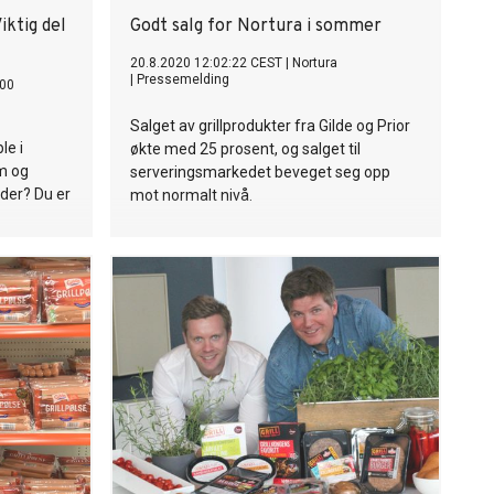
iktig del
Godt salg for Nortura i sommer
20.8.2020 12:02:22 CEST
|
Nortura
|
Pressemelding
00
Salget av grillprodukter fra Gilde og Prior
le i
økte med 25 prosent, og salget til
em og
serveringsmarkedet beveget seg opp
ader? Du er
mot normalt nivå.