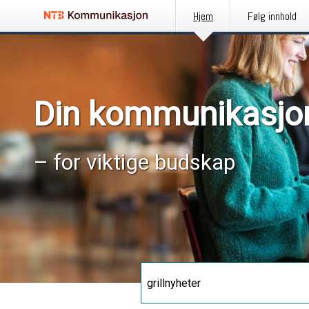
Hjem
Følg innhold
Din kommunikasjo
– for viktige budskap