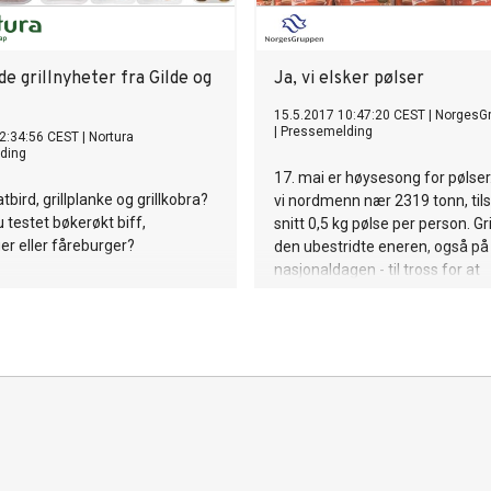
e grillnyheter fra Gilde og
Ja, vi elsker pølser
15.5.2017 10:47:20 CEST
|
NorgesG
|
Pressemelding
2:34:56 CEST
|
Nortura
ding
17. mai er høysesong for pølser
tbird, grillplanke og grillkobra?
vi nordmenn nær 2319 tonn, til
u testet bøkerøkt biff,
snitt 0,5 kg pølse per person. Gri
er eller fåreburger?
den ubestridte eneren, også på
nasjonaldagen - til tross for at
wienerpølsa da er på sitt mest