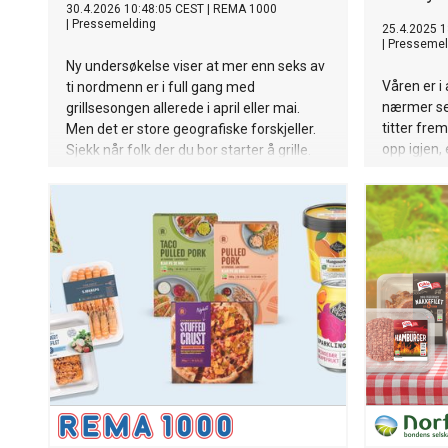
30.4.2026 10:48:05 CEST
|
REMA 1000
|
Pressemelding
25.4.2025 1
|
Pressemel
Ny undersøkelse viser at mer enn seks av
Våren er i
ti nordmenn er i full gang med
nærmer se
grillsesongen allerede i april eller mai.
titter frem
Men det er store geografiske forskjeller.
opp igjen,
Sjekk når folk der du bor starter å grille.
å prøve no
allerede p
rekke spen
tanke på n
smakspref