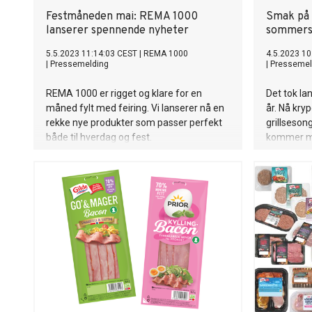
Festmåneden mai: REMA 1000
Smak på 
lanserer spennende nyheter
sommerso
5.5.2023 11:14:03 CEST
|
REMA 1000
4.5.2023 10
|
Pressemelding
|
Pressemel
REMA 1000 er rigget og klare for en
Det tok lan
måned fylt med feiring. Vi lanserer nå en
år. Nå kry
rekke nye produkter som passer perfekt
grillsesong
både til hverdag og fest.
kommer med 
et nytt mi
beste.