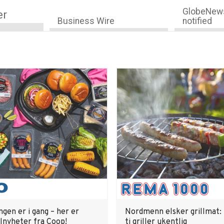
GlobeNews
er
Business Wire
notified
ngen er i gang – her er
Nordmenn elsker grillmat:
llnyheter fra Coop!
ti griller ukentlig