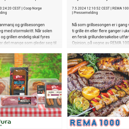
3:24:20 CEST
|
Coop Norge
7.5.2024 12:10:52 CEST
|
REMA 100
ding
|
Pressemelding
 anmarsj og grillsesongen
Nå som grillsesongen er i gang v
g med stormskritt. Når solen
ti grille én eller flere ganger i uk
 og grillen endelig skal fyres
en fersk grillundersøkelse utfør
 er det mange som gleder seg til
Opinion, på vegne av REMA 100
e nytt. Coop utvider sitt
Kundene elsker å grille, og da 
risbelønte grillsortiment med en
på vårt aller beste gjennom hel
nende nyheter, utviklet med
grillsesongen, sier Pia Mellbye,
orske grillvaner og kundenes
Markedsdirektør i REMA 1000,
eranser.
allerede opplever en knallbra st
grillsesongen.