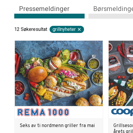
Pressemeldinger
Børsmelding
12
Søkeresultat
grillnyheter
Seks av ti nordmenn griller fra mai
Grillseso
årets gri