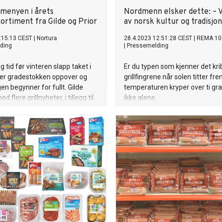
menyen i årets
Nordmenn elsker dette: – V
rtiment fra Gilde og Prior
av norsk kultur og tradisjon
:15:13 CEST
|
Nortura
28.4.2023 12:51:28 CEST
|
REMA 10
ding
|
Pressemelding
g tid før vinteren slapp taket i
Er du typen som kjenner det krib
per gradestokken oppover og
grillfingrene når solen titter fr
en begynner for fullt. Gilde
temperaturen kryper over ti gr
flere grillnyheter, i tillegg til
ikke alene.
xbrett i serien Pølsemakerens