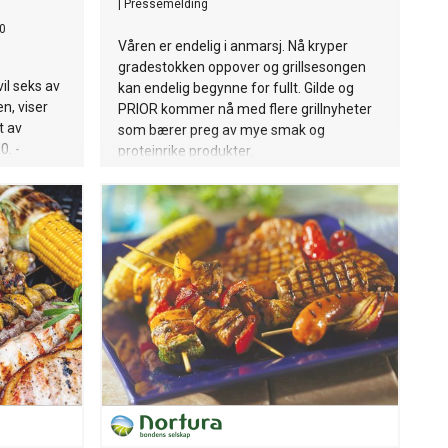
|
Pressemelding
0
Våren er endelig i anmarsj. Nå kryper
gradestokken oppover og grillsesongen
il seks av
kan endelig begynne for fullt. Gilde og
en, viser
PRIOR kommer nå med flere grillnyheter
t av
som bærer preg av mye smak og
0. -
proteinrike produkter.
må vi være
e
 Salgs- og
 som
art på