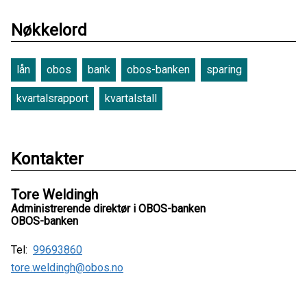
Nøkkelord
lån
obos
bank
obos-banken
sparing
kvartalsrapport
kvartalstall
Kontakter
Tore Weldingh
Administrerende direktør i OBOS-banken
OBOS-banken
Tel:
99693860
tore.weldingh@obos.no