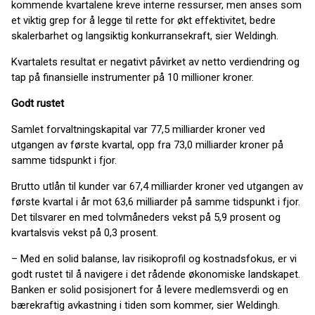
kommende kvartalene kreve interne ressurser, men anses som
et viktig grep for å legge til rette for økt effektivitet, bedre
skalerbarhet og langsiktig konkurransekraft, sier Weldingh.
Kvartalets resultat er negativt påvirket av netto verdiendring og
tap på finansielle instrumenter på 10 millioner kroner.
Godt rustet
Samlet forvaltningskapital var 77,5 milliarder kroner ved
utgangen av første kvartal, opp fra 73,0 milliarder kroner på
samme tidspunkt i fjor.
Brutto utlån til kunder var 67,4 milliarder kroner ved utgangen av
første kvartal i år mot 63,6 milliarder på samme tidspunkt i fjor.
Det tilsvarer en med tolvmåneders vekst på 5,9 prosent og
kvartalsvis vekst på 0,3 prosent.
– Med en solid balanse, lav risikoprofil og kostnadsfokus, er vi
godt rustet til å navigere i det rådende økonomiske landskapet.
Banken er solid posisjonert for å levere medlemsverdi og en
bærekraftig avkastning i tiden som kommer, sier Weldingh.