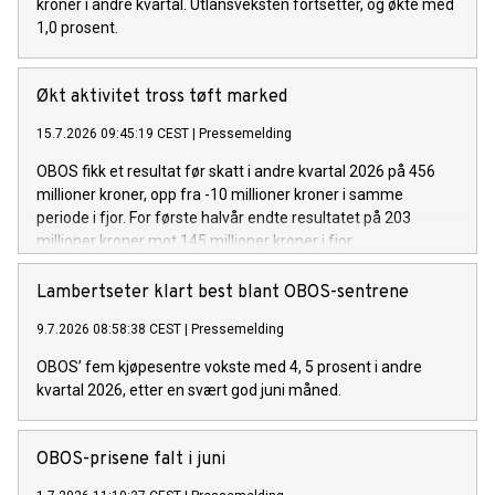
kroner i andre kvartal. Utlånsveksten fortsetter, og økte med
1,0 prosent.
Økt aktivitet tross tøft marked
15.7.2026 09:45:19 CEST
|
Pressemelding
OBOS fikk et resultat før skatt i andre kvartal 2026 på 456
millioner kroner, opp fra -10 millioner kroner i samme
periode i fjor. For første halvår endte resultatet på 203
millioner kroner mot 145 millioner kroner i fjor.
Lambertseter klart best blant OBOS-sentrene
9.7.2026 08:58:38 CEST
|
Pressemelding
OBOS’ fem kjøpesentre vokste med 4, 5 prosent i andre
kvartal 2026, etter en svært god juni måned.
OBOS-prisene falt i juni