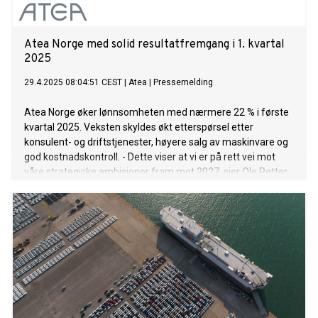
Atea Norge med solid resultatfremgang i 1. kvartal
2025
29.4.2025 08:04:51 CEST
|
Atea
|
Pressemelding
Atea Norge øker lønnsomheten med nærmere 22 % i første
kvartal 2025. Veksten skyldes økt etterspørsel etter
konsulent- og driftstjenester, høyere salg av maskinvare og
god kostnadskontroll. - Dette viser at vi er på rett vei mot
våre strategiske ambisjoner fram mot 2027, sier Ole Petter
Saxrud, adm. direktør i Atea Norge.