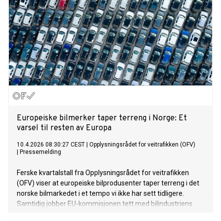
Europeiske bilmerker taper terreng i Norge: Et
varsel til resten av Europa
10.4.2026 08:30:27 CEST
|
Opplysningsrådet for veitrafikken (OFV)
|
Pressemelding
Ferske kvartalstall fra Opplysningsrådet for veitrafikken
(OFV) viser at europeiske bilprodusenter taper terreng i det
norske bilmarkedet i et tempo vi ikke har sett tidligere.
Samtidig jobber EU-kommisjonen tett med bilindustriens
toppledere for å redde arbeidsplasser, konkurransekraft og