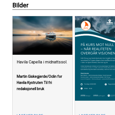
Bilder
Havila Capella i midnattssol.
Martin Giskegjerde/Oclin for
Havila Kystruten
Til fri
redaksjonell bruk