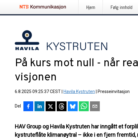
Hjem
Følg innhold
På kurs mot null - når re
visjonen
6.8.2025 09:25:37 CEST
|
Havila Kystruten
|
Presseinvitasjon
Del
HAV Group og Havila Kystruten har inngått et forp
kystruteflåte klimanøytral – ikke i en fjern fremti