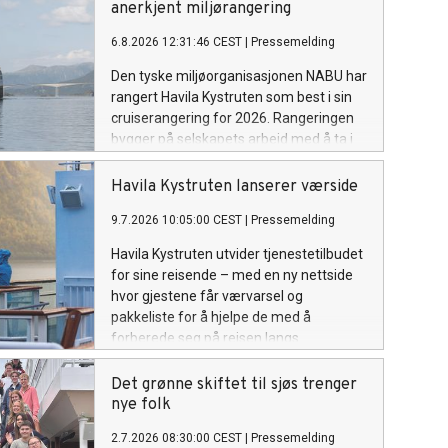
anerkjent miljørangering
6.8.2026 12:31:46 CEST
|
Pressemelding
Den tyske miljøorganisasjonen NABU har
rangert Havila Kystruten som best i sin
cruiserangering for 2026. Rangeringen
bygger på selskapets arbeid med å ta i
bruk helhetlige bærekraftige løsninger
og redusere utslipp av klimagasser og
Havila Kystruten lanserer værside
luftforurensning langs norskekysten.
9.7.2026 10:05:00 CEST
|
Pressemelding
Som i fjor setter det norskeide rederiet
standarden for cruiseindustrien.
Havila Kystruten utvider tjenestetilbudet
for sine reisende – med en ny nettside
hvor gjestene får værvarsel og
pakkeliste for å hjelpe de med å
forberede seg på reisen langs
norskekysten.
Det grønne skiftet til sjøs trenger
nye folk
2.7.2026 08:30:00 CEST
|
Pressemelding