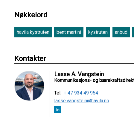
Nøkkelord
havila kystruten
bent martini
kystruten
anbud
Kontakter
Lasse A. Vangstein
Kommunikasjons- og bærekraftsdirek
Tel:
+ 47 934 49 954
lasse.vangstein@havila.no