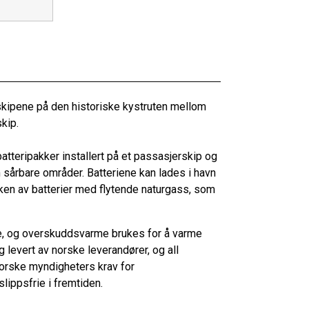
v skipene på den historiske kystruten mellom
kip.
atteripakker installert på et passasjerskip og
om sårbare områder. Batteriene kan lades i havn
uken av batterier med flytende naturgass, som
ve, og overskuddsvarme brukes for å varme
levert av norske leverandører, og all
norske myndigheters krav for
lippsfrie i fremtiden.