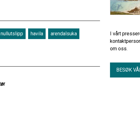
nullutslipp
havila
arendalsuka
I vårt presse
kontaktperson
om oss.
BESØK VÅ
tør