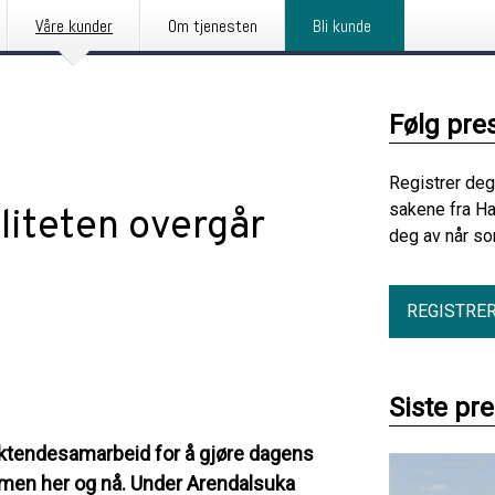
Våre kunder
Om tjenesten
Bli kunde
Følg pre
Registrer deg
sakene fra Ha
aliteten overgår
deg av når so
REGISTRE
Siste pr
liktendesamarbeid for å gjøre dagens
d, men her og nå. Under Arendalsuka