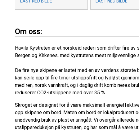
LAST NED BILDE
LAST NED BILDE
Om oss:
Havila Kystruten er et norskeid rederi som drifter fire a
Bergen og Kirkenes, med kystrutens mest miljøvennlige s
De fire nye skipene er lastet med en av verdens største b
kan seile opp til fire timer utslippsfritt og lydløst gjenn
med ren, norsk vannkraft, og i daglig drift kombineres br
reduserer CO2-utslippene med over 35 %.
Skroget er designet for å være maksimalt energieffekti
opp skipene om bord. Maten om bord er lokalprodusert og 
unødvendig bruk av plast er unngått. Vi overgår allerede 
utslippsreduksjon på kystruten, og har som mål å være uts