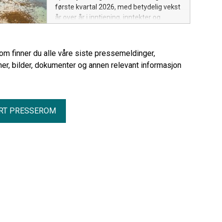
første kvartal 2026, med betydelig vekst
år over år i inntjening, inntekter og
kapasitetsutnyttelse.
rom finner du alle våre siste pressemeldinger,
er, bilder, dokumenter og annen relevant informasjon
RT PRESSEROM