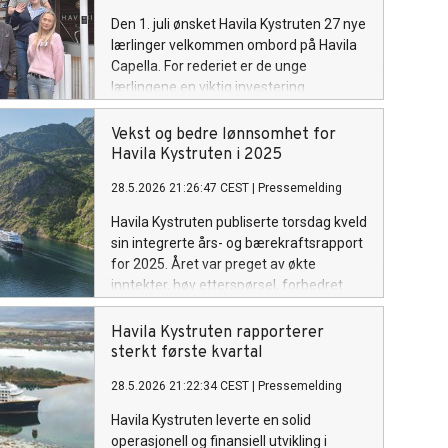
Den 1. juli ønsket Havila Kystruten 27 nye
lærlinger velkommen ombord på Havila
Capella. For rederiet er de unge
lærlingene en viktig investering.
Vekst og bedre lønnsomhet for
Havila Kystruten i 2025
28.5.2026 21:26:47 CEST
|
Pressemelding
Havila Kystruten publiserte torsdag kveld
sin integrerte års- og bærekraftsrapport
for 2025. Året var preget av økte
inntekter, høy etterspørsel, forbedret
lønnsomhet og store skritt på miljøsiden.
Havila Kystruten rapporterer
sterkt første kvartal
28.5.2026 21:22:34 CEST
|
Pressemelding
Havila Kystruten leverte en solid
operasjonell og finansiell utvikling i