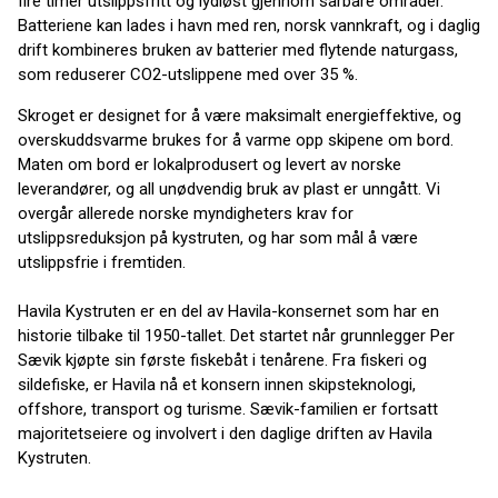
fire timer utslippsfritt og lydløst gjennom sårbare områder.
Batteriene kan lades i havn med ren, norsk vannkraft, og i daglig
drift kombineres bruken av batterier med flytende naturgass,
som reduserer CO2-utslippene med over 35 %.
Skroget er designet for å være maksimalt energieffektive, og
overskuddsvarme brukes for å varme opp skipene om bord.
Maten om bord er lokalprodusert og levert av norske
leverandører, og all unødvendig bruk av plast er unngått. Vi
overgår allerede norske myndigheters krav for
utslippsreduksjon på kystruten, og har som mål å være
utslippsfrie i fremtiden.
Havila Kystruten er en del av Havila-konsernet som har en
historie tilbake til 1950-tallet. Det startet når grunnlegger Per
Sævik kjøpte sin første fiskebåt i tenårene. Fra fiskeri og
sildefiske, er Havila nå et konsern innen skipsteknologi,
offshore, transport og turisme. Sævik-familien er fortsatt
majoritetseiere og involvert i den daglige driften av Havila
Kystruten.