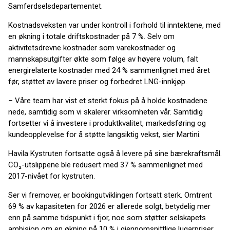
Samferdselsdepartementet.
Kostnadsveksten var under kontroll i forhold til inntektene, med
en økning i totale driftskostnader på 7 %. Selv om
aktivitetsdrevne kostnader som varekostnader og
mannskapsutgifter økte som følge av høyere volum, falt
energirelaterte kostnader med 24 % sammenlignet med året
før, støttet av lavere priser og forbedret LNG-innkjøp.
– Våre team har vist et sterkt fokus på å holde kostnadene
nede, samtidig som vi skalerer virksomheten vår. Samtidig
fortsetter vi å investere i produktkvalitet, markedsføring og
kundeopplevelse for å støtte langsiktig vekst, sier Martini.
Havila Kystruten fortsatte også å levere på sine bærekraftsmål.
CO₂-utslippene ble redusert med 37 % sammenlignet med
2017-nivået for kystruten.
Ser vi fremover, er bookingutviklingen fortsatt sterk. Omtrent
69 % av kapasiteten for 2026 er allerede solgt, betydelig mer
enn på samme tidspunkt i fjor, noe som støtter selskapets
ambisjon om en økning på 10 % i gjennomsnittlige lugarpriser.