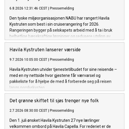
6.8.2026 12:31:46 CEST
|
Pressemelding
Den tyske miljøorganisasjonen NABU har rangert Havila
Kystruten som best i sin cruiserangering for 2026.
Rangeringen bygger på selskapets arbeid med å ta i bruk
helhetlige bærekraftige løsninger og redusere utslipp av
klimagasser og luftforurensning langs norskekysten. Som i
fjor setter det norskeide rederiet standarden for
Havila Kystruten lanserer værside
cruiseindustrien.
9.7.2026 10:05:00 CEST
|
Pressemelding
Havila Kystruten utvider tjenestetilbudet for sine reisende –
med en ny nettside hvor gjestene får værvarsel og
pakkeliste for å hjelpe de med å forberede seg på reisen
langs norskekysten.
Det grønne skiftet til sjøs trenger nye folk
2.7.2026 08:30:00 CEST
|
Pressemelding
Den 1. juli ønsket Havila Kystruten 27 nye lærlinger
velkommen ombord på Havila Capella. For rederiet er de