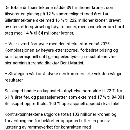
De totale driftsinntektene nådde 391 millioner kroner, som
tilsvarer en økning på 12 % sammenlignet med året før.
Billettinntektene økte med 16 % til 222 millioner kroner, drevet
av sterk etterspørsel og høyere priser, mens inntekter om bord
steg med 14 % til 64 millioner kroner.
– Vi er svært fornøyde med den sterke starten på 2026.
Kombinasjonen av høyere etterspørsel, forbedret prising og
solid operasjonell drift gjenspeiles tydelig i resultatene våre,
sier administrerende direktør Bent Martini.
– Strategien vår for å styrke den kommersielle veksten vår gir
resultater.
Selskapet hadde en kapasitetsutnyttelse som økte til 72 % fra
61 % året før, og passasjernetter som økte med 17 % til 84 301.
Selskapet opprettholdt 100 % operasjonell oppetid i kvartalet.
Kontraktsinntektene utgjorde totalt 103 millioner kroner, og
forventningene for helåret er oppjustert etter en positiv
justering av rammeverket for kontrakten med