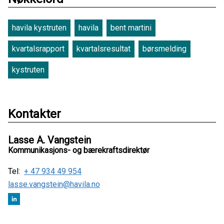
havila kystruten
havila
bent martini
kvartalsrapport
kvartalsresultat
børsmelding
kystruten
Kontakter
Lasse A. Vangstein
Kommunikasjons- og bærekraftsdirektør
Tel:
+ 47 934 49 954
lasse.vangstein@havila.no