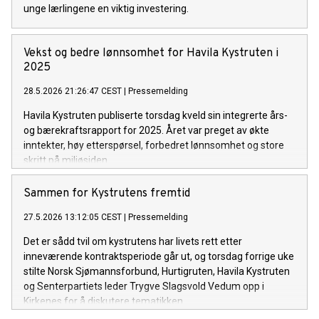
unge lærlingene en viktig investering.
Vekst og bedre lønnsomhet for Havila Kystruten i
2025
28.5.2026 21:26:47 CEST
|
Pressemelding
Havila Kystruten publiserte torsdag kveld sin integrerte års-
og bærekraftsrapport for 2025. Året var preget av økte
inntekter, høy etterspørsel, forbedret lønnsomhet og store
skritt på miljøsiden.
Sammen for Kystrutens fremtid
27.5.2026 13:12:05 CEST
|
Pressemelding
Det er sådd tvil om kystrutens har livets rett etter
inneværende kontraktsperiode går ut, og torsdag forrige uke
stilte Norsk Sjømannsforbund, Hurtigruten, Havila Kystruten
og Senterpartiets leder Trygve Slagsvold Vedum opp i
Kirkenes for å diskutere tematikken.