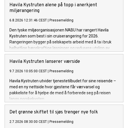
Havila Kystruten alene på topp i anerkjent
miljørangering
6.8.2026 12:31:46 CEST
|
Pressemelding
Den tyske miljøorganisasjonen NABU har rangert Havila
Kystruten som best i sin cruiserangering for 2026.
Rangeringen bygger på selskapets arbeid med å ta i bruk
helhetlige bærekraftige løsninger og redusere utslipp av
klimagasser og luftforurensning langs norskekysten. Som i
fjor setter det norskeide rederiet standarden for
Havila Kystruten lanserer værside
cruiseindustrien.
9.7.2026 10:05:00 CEST
|
Pressemelding
Havila Kystruten utvider tjenestetilbudet for sine reisende –
med en ny nettside hvor gjestene får værvarsel og
pakkeliste for å hjelpe de med å forberede seg på reisen
langs norskekysten.
Det grønne skiftet til sjøs trenger nye folk
2.7.2026 08:30:00 CEST
|
Pressemelding