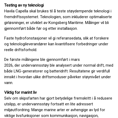
Testing av ny teknologi
Havila Capella skal brukes til å teste støydempende teknologi i
fremdriftssystemet. Teknologien, som inkluderer optimaliserte
girløsninger, er utviklet av Kongsberg Maritime. Målinger vil bli
gjennomført både før og etter installasjon.
Faste hydrofonstasjoner vil gi referansedata, slik at forskere
og teknologileverandører kan kvantifisere forbedringer under
reelle driftsforhold.
De første målingene ble gjennomført i mars
2026, der undervannsstøy ble analysert under normal drift, med
både LNG-generatorer og batteridrift. Resultatene gir verdifull
innsikt i hvordan ulike driftsmoduser påvirker støynivået under
vann.
Viktig for marint liv
Selv om skipsfarten har gjort betydelige fremskritt i å redusere
utslipp, er undervannsstøy fortsatt en lite adressert
miljøutfordring. Mange marine arter er avhengige av lyd for
viktige livsfunksjoner som kommunikasjon, navigasjon,