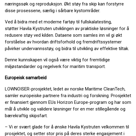
næringssøk og reproduksjon. Økt støy fra skip kan forstyrre
disse prosessene, særlig i sårbare kystområder.
Ved å bidra med et moderne fartøy til fullskalatesting,
støtter Havila Kystruten utviklingen av praktiske løsninger for å
redusere støy ved kilden. Dataene som samles inn vil gi økt
forståelse av hvordan driftsforhold og fremdriftssystemer
påvirker undervannsstøy, og bidra til utvikling av effektive tiltak.
Denne kunnskapen vil også være viktig for fremtidige
miljøstandarder og regelverk for maritim transport.
Europeisk samarbeid
LOWNOISER-prosjektet, ledet av norske Maritime CleanTech,
samler europeiske partnere fra industri og forskning. Prosjektet
er finansiert gjennom EUs Horizon Europe-program og har som
mål å utvikle og validere løsninger for en mer stillegående og
bærekraftig skipsfart.
– Vi er svært glade for å ønske Havila Kystruten velkommen til
prosjektet, og setter stor pris på deres sterke engasjement i