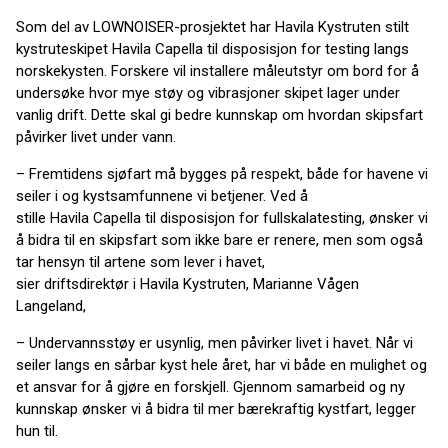
Som del av LOWNOISER-prosjektet har Havila Kystruten stilt
kystruteskipet Havila Capella til disposisjon for testing langs
norskekysten. Forskere vil installere måleutstyr om bord for å
undersøke hvor mye støy og vibrasjoner skipet lager under
vanlig drift. Dette skal gi bedre kunnskap om hvordan skipsfart
påvirker livet under vann.
– Fremtidens sjøfart må bygges på respekt, både for havene vi
seiler i og kystsamfunnene vi betjener. Ved å
stille Havila Capella til disposisjon for fullskalatesting, ønsker vi
å bidra til en skipsfart som ikke bare er renere, men som også
tar hensyn til artene som lever i havet,
sier driftsdirektør i Havila Kystruten, Marianne Vågen
Langeland,
– Undervannsstøy er usynlig, men påvirker livet i havet. Når vi
seiler langs en sårbar kyst hele året, har vi både en mulighet og
et ansvar for å gjøre en forskjell. Gjennom samarbeid og ny
kunnskap ønsker vi å bidra til mer bærekraftig kystfart, legger
hun til.