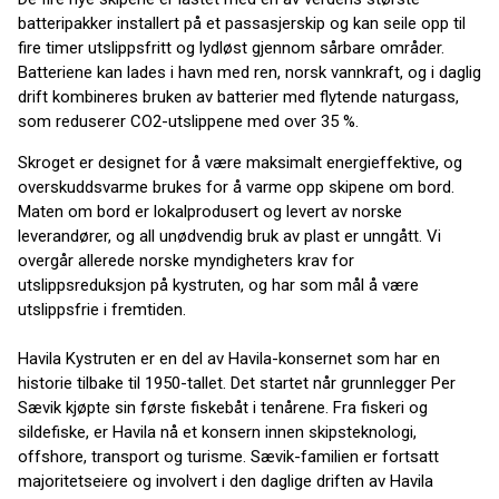
batteripakker installert på et passasjerskip og kan seile opp til
fire timer utslippsfritt og lydløst gjennom sårbare områder.
Batteriene kan lades i havn med ren, norsk vannkraft, og i daglig
drift kombineres bruken av batterier med flytende naturgass,
som reduserer CO2-utslippene med over 35 %.
Skroget er designet for å være maksimalt energieffektive, og
overskuddsvarme brukes for å varme opp skipene om bord.
Maten om bord er lokalprodusert og levert av norske
leverandører, og all unødvendig bruk av plast er unngått. Vi
overgår allerede norske myndigheters krav for
utslippsreduksjon på kystruten, og har som mål å være
utslippsfrie i fremtiden.
Havila Kystruten er en del av Havila-konsernet som har en
historie tilbake til 1950-tallet. Det startet når grunnlegger Per
Sævik kjøpte sin første fiskebåt i tenårene. Fra fiskeri og
sildefiske, er Havila nå et konsern innen skipsteknologi,
offshore, transport og turisme. Sævik-familien er fortsatt
majoritetseiere og involvert i den daglige driften av Havila