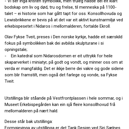
- Vi ser inga kristen symbolikk, men truleg hadde dei eit klårt
bodskap om liv og død, tru og frelse, til menneska på 1100-
talet – ei historie som har gått tapt for oss. Konsollhovuda og
Lewisbrikkene er bevis på at det var eit aktivt kunstnarmiljø ved
erkebispesetet i Nidaros i mellomalderen, fortalde Ekroll.
Olav Fykse Tveit, preses i Den norske kyrkje, hadde eit særskild
fokus på symbolikken bak dei avbilda skulpturane i si
opningstale;
- Ein katedral som Nidarosdomen er eit uttrykk for heile
skaparverket i miniatyr, på godt og vondt, og minner oss om at
verda er mangfaldig. Det er ikkje berre dei vakre og gode sidene
som blir framstilt, men også det farlege og vonde, sa Fykse
Tveit.
Utstillinga blir ståande på Vestfrontplassen i hele sommar, og i
Museet Erkebispegården kan ein sjå fleire konsollhovud frå
mellomalderen på nært hald.
Desse står bak utstillinga:
Formgjevinga av utstillinga er det Tank Design ved Siri Sælnes