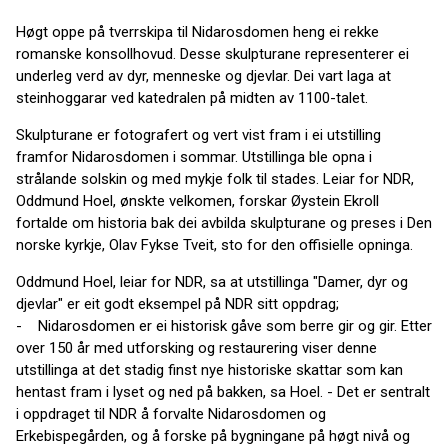
Høgt oppe på tverrskipa til Nidarosdomen heng ei rekke
romanske konsollhovud. Desse skulpturane representerer ei
underleg verd av dyr, menneske og djevlar. Dei vart laga at
steinhoggarar ved katedralen på midten av 1100-talet.
Skulpturane er fotografert og vert vist fram i ei utstilling
framfor Nidarosdomen i sommar. Utstillinga ble opna i
strålande solskin og med mykje folk til stades. Leiar for NDR,
Oddmund Hoel, ønskte velkomen, forskar Øystein Ekroll
fortalde om historia bak dei avbilda skulpturane og preses i Den
norske kyrkje, Olav Fykse Tveit, sto for den offisielle opninga.
Oddmund Hoel, leiar for NDR, sa at utstillinga "Damer, dyr og
djevlar" er eit godt eksempel på NDR sitt oppdrag;
- Nidarosdomen er ei historisk gåve som berre gir og gir. Etter
over 150 år med utforsking og restaurering viser denne
utstillinga at det stadig finst nye historiske skattar som kan
hentast fram i lyset og ned på bakken, sa Hoel. - Det er sentralt
i oppdraget til NDR å forvalte Nidarosdomen og
Erkebispegården, og å forske på bygningane på høgt nivå og