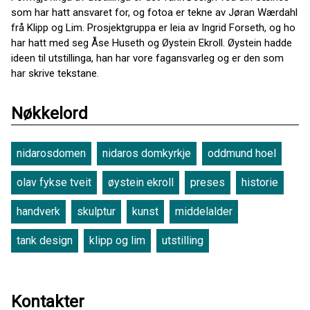
som har hatt ansvaret for, og fotoa er tekne av Jøran Wærdahl
frå Klipp og Lim. Prosjektgruppa er leia av Ingrid Forseth, og ho
har hatt med seg Åse Huseth og Øystein Ekroll. Øystein hadde
ideen til utstillinga, han har vore fagansvarleg og er den som
har skrive tekstane.
Nøkkelord
nidarosdomen
nidaros domkyrkje
oddmund hoel
olav fykse tveit
øystein ekroll
preses
historie
handverk
skulptur
kunst
middelalder
tank design
klipp og lim
utstilling
Kontakter