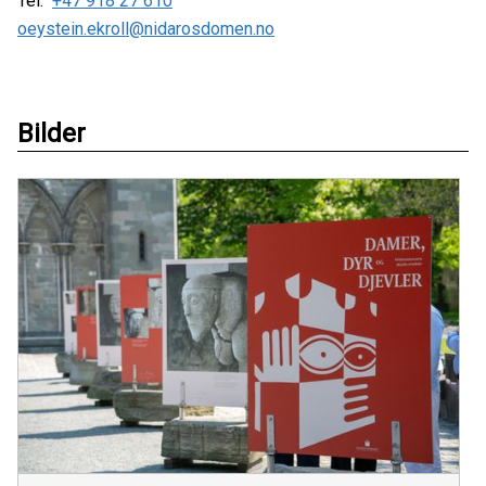
Tel:
+47 918 27 610
oeystein.ekroll@nidarosdomen.no
Bilder