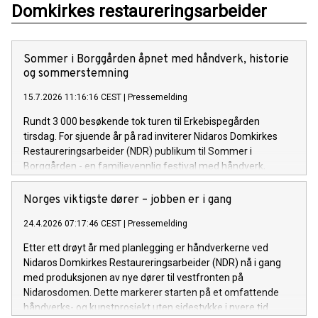
Domkirkes restaureringsarbeider
Sommer i Borggården åpnet med håndverk, historie
og sommerstemning
15.7.2026 11:16:16 CEST
|
Pressemelding
Rundt 3 000 besøkende tok turen til Erkebispegården
tirsdag. For sjuende år på rad inviterer Nidaros Domkirkes
Restaureringsarbeider (NDR) publikum til Sommer i
Borggården - en familievennlig festival med håndverk,
historie og teater i historiske omgivelser.
Norges viktigste dører – jobben er i gang
24.4.2026 07:17:46 CEST
|
Pressemelding
Etter ett drøyt år med planlegging er håndverkerne ved
Nidaros Domkirkes Restaureringsarbeider (NDR) nå i gang
med produksjonen av nye dører til vestfronten på
Nidarosdomen. Dette markerer starten på et omfattende
håndverks- og kunstprosjekt uten sidestykke i nyere tid.