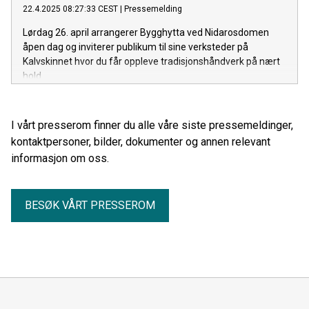
22.4.2025 08:27:33 CEST
|
Pressemelding
til å lede den statlige pilegrimssatsningen i vår tid og fram
mot tusenårsjubileet i 2030.
Lørdag 26. april arrangerer Bygghytta ved Nidarosdomen
åpen dag og inviterer publikum til sine verksteder på
Kalvskinnet hvor du får oppleve tradisjonshåndverk på nært
hold.
I vårt presserom finner du alle våre siste pressemeldinger,
kontaktpersoner, bilder, dokumenter og annen relevant
informasjon om oss.
BESØK VÅRT PRESSEROM