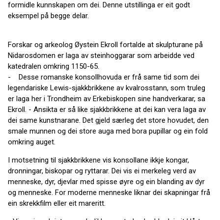
formidle kunnskapen om dei. Denne utstillinga er eit godt
eksempel på begge delar.
Forskar og arkeolog Øystein Ekroll fortalde at skulpturane på
Nidarosdomen er laga av steinhoggarar som arbeidde ved
katedralen omkring 1150-65.
- Desse romanske konsollhovuda er frå same tid som dei
legendariske Lewis-sjakkbrikkene av kvalrosstann, som truleg
er laga her i Trondheim av Erkebiskopen sine handverkarar, sa
Ekroll. - Ansikta er så like sjakkbrikkene at dei kan vera laga av
dei same kunstnarane. Det gjeld særleg det store hovudet, den
smale munnen og dei store auga med bora pupillar og ein fold
omkring auget.
I motsetning til sjakkbrikkene vis konsollane ikkje kongar,
dronningar, biskopar og ryttarar. Dei vis ei merkeleg verd av
menneske, dyr, djevlar med spisse øyre og ein blanding av dyr
og menneske. For moderne menneske liknar dei skapningar frå
ein skrekkfilm eller eit mareritt.