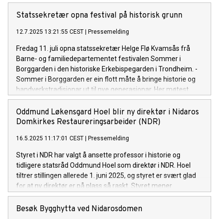
Statssekretær opna festival på historisk grunn
12.7.2025 13:21:55 CEST
|
Pressemelding
Fredag 11. juli opna statssekretær Helge Flø Kvamsås frå
Barne- og familiedepartementet festivalen Sommer i
Borggarden i den historiske Erkebispegarden i Trondheim. -
Sommer i Borggarden er ein flott måte å bringe historie og
handverkstradisjonar ut til nye generasjonar. Her møtest
fortid og framtid i levande formidling, sa Kvamsås under
opninga.
Oddmund Løkensgard Hoel blir ny direktør i Nidaros
Domkirkes Restaureringsarbeider (NDR)
16.5.2025 11:17:01 CEST
|
Pressemelding
Styret i NDR har valgt å ansette professor i historie og
tidligere statsråd Oddmund Hoel som direktør i NDR. Hoel
tiltrer stillingen allerede 1. juni 2025, og styret er svært glad
for at ny direktør er på plass så raskt. Styret mener
Oddmund Hoel er rett mann til å lede arbeidet med å ta vare
på og utvikle Nidarosdomen, Erkebispegården og den unike
Besøk Bygghytta ved Nidarosdomen
håndverkskompetansen knyttet til Bygghytta ved NDR, samt