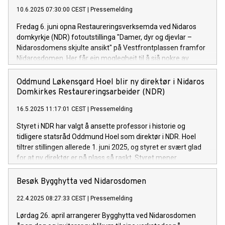
10.6.2025 07:30:00 CEST
|
Pressemelding
Fredag 6. juni opna Restaureringsverksemda ved Nidaros
domkyrkje (NDR) fotoutstillinga "Damer, dyr og djevlar –
Nidarosdomens skjulte ansikt" på Vestfrontplassen framfor
Nidarosdomen. Her får ein moglegheit til å sjå nokre av
katedralens mest særeigne skulpturar på nært hold for
fyrste gong.
Oddmund Løkensgard Hoel blir ny direktør i Nidaros
Domkirkes Restaureringsarbeider (NDR)
16.5.2025 11:17:01 CEST
|
Pressemelding
Styret i NDR har valgt å ansette professor i historie og
tidligere statsråd Oddmund Hoel som direktør i NDR. Hoel
tiltrer stillingen allerede 1. juni 2025, og styret er svært glad
for at ny direktør er på plass så raskt. Styret mener
Oddmund Hoel er rett mann til å lede arbeidet med å ta vare
på og utvikle Nidarosdomen, Erkebispegården og den unike
Besøk Bygghytta ved Nidarosdomen
håndverkskompetansen knyttet til Bygghytta ved NDR, samt
22.4.2025 08:27:33 CEST
|
Pressemelding
til å lede den statlige pilegrimssatsningen i vår tid og fram
mot tusenårsjubileet i 2030.
Lørdag 26. april arrangerer Bygghytta ved Nidarosdomen