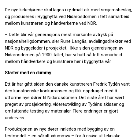
De nye kirkedørene skal lages i rødmalt eik med smijernsbeslag,
og produseres i Bygghytta ved Nidarosdomen i tett samarbeid
mellom kunstneren og håndverkerne ved NDR.
– Dette blir vår generasjons mest markante avtrykk på
nasjonalhelligdommen, sier Rune Langås, avdelingsdirektør ved
NDR og byggeleder i prosjektet.–Ikke siden gjenreisingen av
Nidarosdomen på 1900-tallet, har vi hatt så tett samarbeid
mellom håndverkere og kunstnere her i bygghytta vår.
Starter med en dummy
Ett år har gått siden den danske kunstneren Fredrik Tydén vant
den kunstneriske konkurransen og fikk oppdraget med å
utforme nye dører til Nidarosdomen. Det siste året har vært
preget av prosjektering, videreutvikling av Tydéns skisser og
omfattende testing av materialer. Flere endringer er gjort
underveis.
Produksjonen av nye dører innledes med bygging av en
testmodell – en såkalt «dummy» – for å prøve ut tekniske