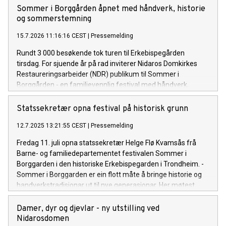
Sommer i Borggården åpnet med håndverk, historie
og sommerstemning
15.7.2026 11:16:16 CEST
|
Pressemelding
Rundt 3 000 besøkende tok turen til Erkebispegården
tirsdag. For sjuende år på rad inviterer Nidaros Domkirkes
Restaureringsarbeider (NDR) publikum til Sommer i
Borggården - en familievennlig festival med håndverk,
historie og teater i historiske omgivelser.
Statssekretær opna festival på historisk grunn
12.7.2025 13:21:55 CEST
|
Pressemelding
Fredag 11. juli opna statssekretær Helge Flø Kvamsås frå
Barne- og familiedepartementet festivalen Sommer i
Borggarden i den historiske Erkebispegarden i Trondheim. -
Sommer i Borggarden er ein flott måte å bringe historie og
handverkstradisjonar ut til nye generasjonar. Her møtest
fortid og framtid i levande formidling, sa Kvamsås under
opninga.
Damer, dyr og djevlar - ny utstilling ved
Nidarosdomen