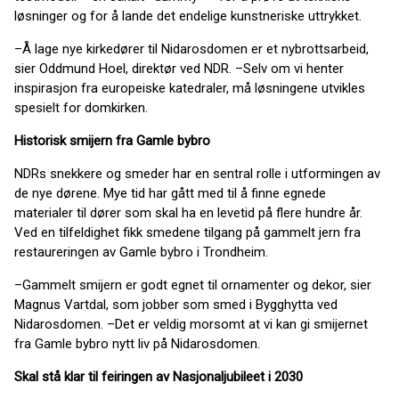
løsninger og for å lande det endelige kunstneriske uttrykket.
–Å lage nye kirkedører til Nidarosdomen er et nybrottsarbeid,
sier Oddmund Hoel, direktør ved NDR. –Selv om vi henter
inspirasjon fra europeiske katedraler, må løsningene utvikles
spesielt for domkirken.
Historisk smijern fra Gamle bybro
NDRs snekkere og smeder har en sentral rolle i utformingen av
de nye dørene. Mye tid har gått med til å finne egnede
materialer til dører som skal ha en levetid på flere hundre år.
Ved en tilfeldighet fikk smedene tilgang på gammelt jern fra
restaureringen av Gamle bybro i Trondheim.
–Gammelt smijern er godt egnet til ornamenter og dekor, sier
Magnus Vartdal, som jobber som smed i Bygghytta ved
Nidarosdomen. –Det er veldig morsomt at vi kan gi smijernet
fra Gamle bybro nytt liv på Nidarosdomen.
Skal stå klar til feiringen av Nasjonaljubileet i 2030