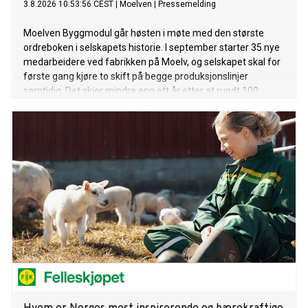
3.8.2026 10:53:56 CEST
|
Moelven
|
Pressemelding
Moelven Byggmodul går høsten i møte med den største
ordreboken i selskapets historie. I september starter 35 nye
medarbeidere ved fabrikken på Moelv, og selskapet skal for
første gang kjøre to skift på begge produksjonslinjer
samtidig. Det skjer mindre enn ett år etter at rundt 100
ansatte ble permittert.