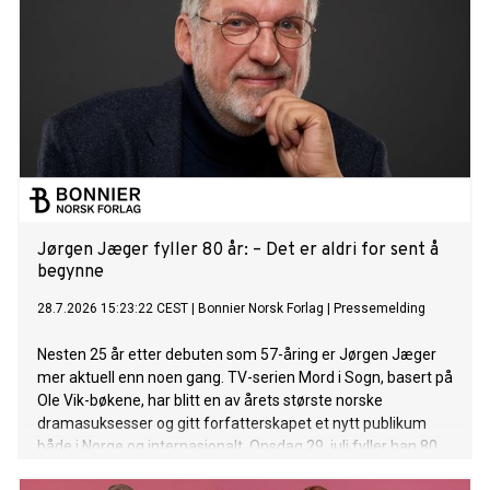
Jørgen Jæger fyller 80 år: – Det er aldri for sent å
begynne
28.7.2026 15:23:22 CEST
|
Bonnier Norsk Forlag
|
Pressemelding
Nesten 25 år etter debuten som 57-åring er Jørgen Jæger
mer aktuell enn noen gang. TV-serien Mord i Sogn, basert på
Ole Vik-bøkene, har blitt en av årets største norske
dramasuksesser og gitt forfatterskapet et nytt publikum
både i Norge og internasjonalt. Onsdag 29. juli fyller han 80
år.