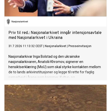
Priv til red.: Nasjonalarkivet inngår intensjonsavtale
med Nasjonalarkivet i Ukraina
31.7.2026 11:13:32 CEST
|
Nasjonalarkivet
|
Presseinvitasjon
Nasjonalarkivar Inga Bolstad og den ukrainske
nasjonalarkivaren, Anatolii Khromov, signerer en
hensiktserklæring (MoU) som skal styrke kontakten mellom
de to lands arkivinstitusjoner og legge til rette for faglig
samarbeid i årene som kommer. Kultur- og
likestillingsminister Lubna Jaffery vil være til stede.