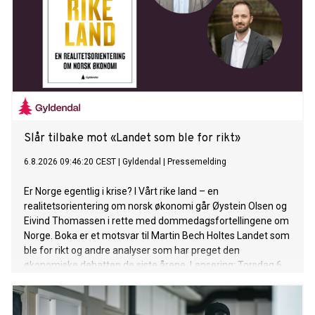
Slår tilbake mot «Landet som ble for rikt»
6.8.2026 09:46:20 CEST
|
Gyldendal
|
Pressemelding
Er Norge egentlig i krise? I Vårt rike land – en
realitetsorientering om norsk økonomi går Øystein Olsen og
Eivind Thomassen i rette med dommedagsfortellingene om
Norge. Boka er et motsvar til Martin Bech Holtes Landet som
ble for rikt og andre analyser som har preget den
økonomiske debatten de siste årene. Lansering: Torsdag 6.
august