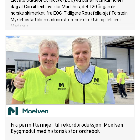
Elevate Outdoor Collective (EOC) og ConsilTech kunngjør i
dag at ConsilTech overtar Madshus, det 120 år gamle
norske skimerket, fra EOC. Tidligere Rottefella-sjef Torstein
Myklebostad blir ny administrerende direktør og deleier i
Madshus.
Fra permitteringer til rekordproduksjon: Moelven
Byggmodul med historisk stor ordrebok