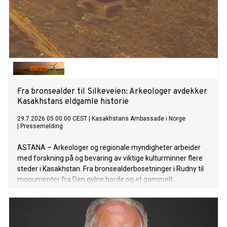
Fra bronsealder til Silkeveien: Arkeologer avdekker
Kasakhstans eldgamle historie
29.7.2026 05:00:00 CEST
|
Kasakhstans Ambassade i Norge
|
Pressemelding
ASTANA – Arkeologer og regionale myndigheter arbeider
med forskning på og bevaring av viktige kulturminner flere
steder i Kasakhstan. Fra bronsealderbosetninger i Rudny til
monumenter fra Den gylne horde og et gammelt
handelsknutepunkt ved Det kaspiske hav, gir arbeidet ny
kunnskap om landets arkeologiske arv og bidrar til langsiktig
bevaring.