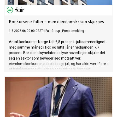
Konkursene faller – men eiendomskrisen skjerpes
1.8.2026 06:00:00 CEST
|
Fair Group
|
Pressemelding
Antall konkurser i Norge falt 6,8 prosent i juli sammenlignet
med samme måned i fjor, og hittil i år er nedgangen 7,7
prosent. Bak den tilsynelatende lyse hovedlinjen skjuler det
seg en sektor som beveger seg motsatt vei:
eiendomskonkursene doblet seg i juli, og har aldri vært flere i
et halvårsperspektiv. Krisen som tidligere rammet
entreprenørene sitter nå tettere på eierleddet.