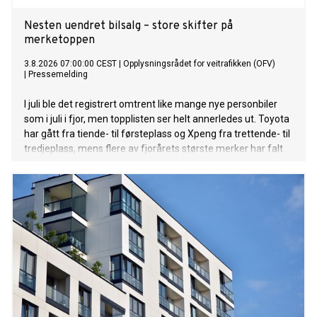
Nesten uendret bilsalg – store skifter på
merketoppen
3.8.2026 07:00:00 CEST
|
Opplysningsrådet for veitrafikken (OFV)
|
Pressemelding
I juli ble det registrert omtrent like mange nye personbiler
som i juli i fjor, men topplisten ser helt annerledes ut. Toyota
har gått fra tiende- til førsteplass og Xpeng fra trettende- til
tredjeplass, mens flere av fjorårets største merker har falt
tilbake.