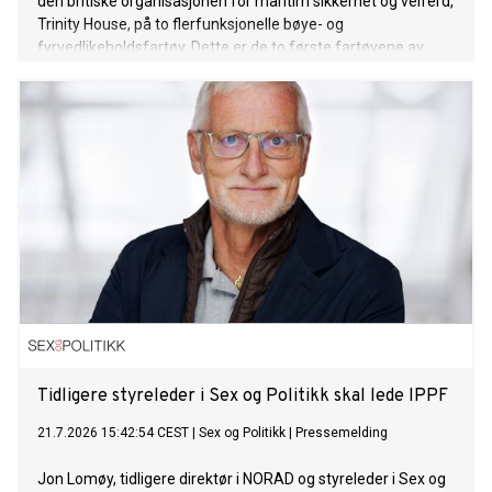
den britiske organisasjonen for maritim sikkerhet og velferd,
Trinity House, på to flerfunksjonelle bøye- og
fyrvedlikeholdsfartøy. Dette er de to første fartøyene av
denne typen VARD har signert kontrakt på. Kontraktsverdien
overstiger 220 millioner euro.
Tidligere styreleder i Sex og Politikk skal lede IPPF
21.7.2026 15:42:54 CEST
|
Sex og Politikk
|
Pressemelding
Jon Lomøy, tidligere direktør i NORAD og styreleder i Sex og