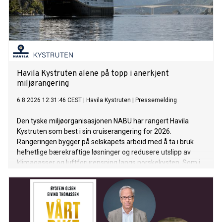
Havila Kystruten alene på topp i anerkjent
miljørangering
6.8.2026 12:31:46 CEST
|
Havila Kystruten
|
Pressemelding
Den tyske miljøorganisasjonen NABU har rangert Havila
Kystruten som best i sin cruiserangering for 2026.
Rangeringen bygger på selskapets arbeid med å ta i bruk
helhetlige bærekraftige løsninger og redusere utslipp av
klimagasser og luftforurensning langs norskekysten. Som i
fjor setter det norskeide rederiet standarden for
cruiseindustrien.