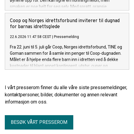
øynene opp for. Den kan ligne en honningmelon, men
smaken er noe helt for seg selv. Med sprøtt, oransje
fruktkjøtt og en frisk, naturlig sødme, kan den fort bli en
sommerfavoritt for flere.
Coop og Norges idrettsforbund inviterer til dugnad
for barnas idrettsglede
22.6.2026 11:47:58 CEST
|
Pressemelding
Fra 22. juni til 5. juli går Coop, Norges idrettsforbund, TINE og
Goman sammen for å samle inn penger til Coop-dugnaden.
Målet er å hjelpe enda flere barn inn i idretten ved å dekke
kostnader til blant annet kontingent, utstyr, cuper og
konkurranser.
I vårt presserom finner du alle våre siste pressemeldinger,
kontaktpersoner, bilder, dokumenter og annen relevant
informasjon om oss.
BESØK VÅRT PRESSEROM