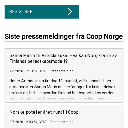
REGISTRER
Siste pressemeldinger fra Coop Norge
Sanna Marin til Arendalsuka: Hva kan Norge lære av
Finlands beredskapsmodell?
7.8.2026 17:13:51 CEST
|
Pressemelding
Under Arendalsuka tirsdag 11. august, vil Finlands tidligere
statsminister Sanna Marin dele erfaringer fra kriseledelse i
praksis og fortelle hvordan Finland har bygget et av verdens
mest robuste samfunn gjennom langsiktig planlegging,
samarbeid mellom offentlig og privat sektor og en sterk
beredskapskultur.
Norske poteter året rundt i Coop
8.7.2026 12:03:57 CEST
|
Pressemelding