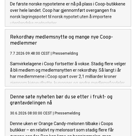
De første norske nypotetene er nå på plass i Coop-butikkene
over hele landet. Coop har gjennomført overgangen fra
norsk lagringspotet til norsk nypotet uten å importere
utenlandske matpoteter.
Rekordhøy medlemsnytte og mange nye Coop-
medlemmer
7.7.2026 09:48:00 CEST
|
Pressemelding
Samvirkelagene i Coop fortsetter å vokse. Stadig flere velger
å bli medlem og medlemsnytten er rekordhøy. Så langt i år
har medlemmene i Coop spart over 2,1 milliarder kroner
gjennom kjøpeutbytte, kuponger og andre medlemsfordeler.
Denne søte nyheten bør du se etter i frukt- og
grøntavdelingen nå
30.6.2026 08:00:00 CEST
|
Pressemelding
Denne uken er Orange Candy-melonen tilbake i Coops
butikker – en relativt ny melonsort som stadig flere får