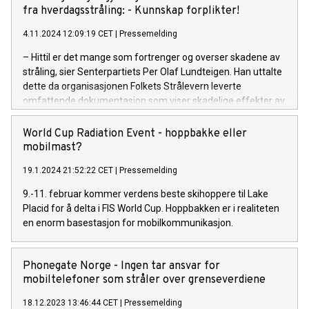
fra hverdagsstråling: - Kunnskap forplikter!
4.11.2024 12:09:19 CET
|
Pressemelding
– Hittil er det mange som fortrenger og overser skadene av
stråling, sier Senterpartiets Per Olaf Lundteigen. Han uttalte
dette da organisasjonen Folkets Strålevern leverte
omfattende dokumentasjon som viser skadelige effekter av
mikrobølget stråling fra trådløs teknologi til ham, resten av
Stortinget og til regjeringen.
World Cup Radiation Event - hoppbakke eller
mobilmast?
19.1.2024 21:52:22 CET
|
Pressemelding
9.-11. februar kommer verdens beste skihoppere til Lake
Placid for å delta i FIS World Cup. Hoppbakken er i realiteten
en enorm basestasjon for mobilkommunikasjon.
Phonegate Norge - Ingen tar ansvar for
mobiltelefoner som stråler over grenseverdiene
18.12.2023 13:46:44 CET
|
Pressemelding