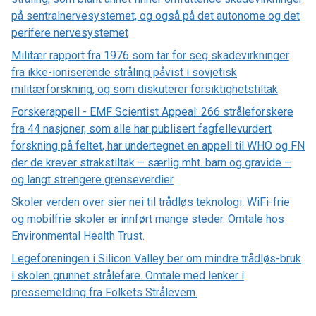
på sentralnervesystemet, og også på det autonome og det
perifere nervesystemet
Militær rapport fra 1976 som tar for seg skadevirkninger
fra ikke-ioniserende stråling påvist i sovjetisk
militærforskning, og som diskuterer forsiktighetstiltak
Forskerappell - EMF Scientist Appeal: 266 stråleforskere
fra 44 nasjoner, som alle har publisert fagfellevurdert
forskning på feltet, har undertegnet en appell til WHO og FN
der de krever strakstiltak – særlig mht. barn og gravide –
og langt strengere grenseverdier
Skoler verden over sier nei til trådløs teknologi. WiFi-frie
og mobilfrie skoler er innført mange steder. Omtale hos
Environmental Health Trust.
Legeforeningen i Silicon Valley ber om mindre trådløs-bruk
i skolen grunnet strålefare. Omtale med lenker i
pressemelding fra Folkets Strålevern.