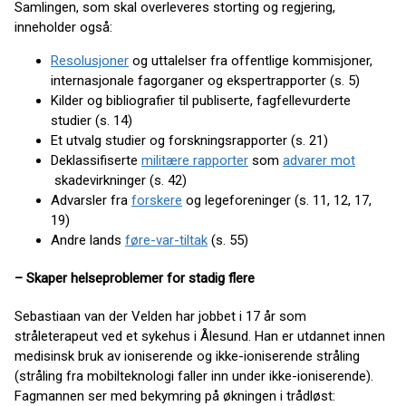
Samlingen, som skal overleveres storting og regjering,
inneholder også:
Resolusjoner
og uttalelser fra offentlige kommisjoner,
internasjonale fagorganer og ekspertrapporter (s. 5)
Kilder og bibliografier til publiserte, fagfellevurderte
studier (s. 14)
Et utvalg studier og forskningsrapporter (s. 21)
Deklassifiserte
militære rapporter
som
advarer mot
skadevirkninger (s. 42)
Advarsler fra
forskere
og legeforeninger (s. 11, 12, 17,
19)
Andre lands
føre-var-tiltak
(s. 55)
– Skaper helseproblemer for stadig flere
Sebastiaan van der Velden har jobbet i 17 år som
stråleterapeut ved et sykehus i Ålesund. Han er utdannet innen
medisinsk bruk av ioniserende og ikke-ioniserende stråling
(stråling fra mobilteknologi faller inn under ikke-ioniserende).
Fagmannen ser med bekymring på økningen i trådløst: