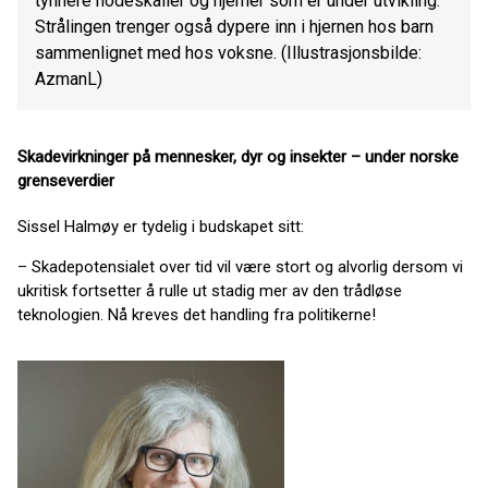
tynnere hodeskaller og hjerner som er under utvikling.
Strålingen trenger også dypere inn i hjernen hos barn
sammenlignet med hos voksne. (Illustrasjonsbilde:
AzmanL)
Skadevirkninger på mennesker, dyr og insekter – under norske
grenseverdier
Sissel Halmøy er tydelig i budskapet sitt:
– Skadepotensialet over tid vil være stort og alvorlig dersom vi
ukritisk fortsetter å rulle ut stadig mer av den trådløse
teknologien. Nå kreves det handling fra politikerne!