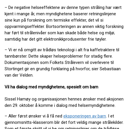
– De negative helseeffektene av denne typen stråling har vært
kjent i mange år, men myndighetene baserer retningslinjene
sine kun på forskning om termiske effekter,
det vil si
oppvarmingseffekter. Bortsorteringen av annen viktig forskning
har ført til strålenivåer som kan skade både helse og miljø;
samtidig har det gitt elektronikkprodusenter frie tøyler.
– Vi er nå omgitt av trådløs teknologi i alt fra kaffetraktere til
tannbørster. Dette skaper helseproblemer for stadig flere.
Dokumentasjonen som Folkets Strålevern vil overlevere til
Stortinget gir en grundig forklaring på hvorfor, sier Sebastiaan
van der Velden.
Vil ha dialog med myndighetene, spesielt om barn
Sissel Hamøy og organisasjonen hennes ønsker med aksjonen
den 29. oktober å komme i dialog med helsemyndighetene.
– Aller først ønsker vi å få ned
eksponeringen av barn
. I et
gjennomsnitts-klasserom blir det fort veldig mange strålekilder.
Som et første skritt vil vi be om retningslinjer om de trådløse