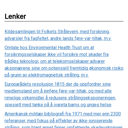
Lenker
Kildesamlingen til Folkets Strålevern, med forskning,
advarsler fra fagfeltet, andre lands føre-var-tiltak, m.v.
Omtale hos Environmental Health Trust om at
forsikringsselskaper ikke vil forsikre mot skader fra
trådløs teknologi, om at telekomselskaper advarer
aksjonærene sine om potensiell fremtidig økonomisk risiko
på grunn av elektromagnetisk stråling, m.v.
Europarådets resolusjon 1815 der de oppfordrer sine
medlemsland om å innføre føre-var-tiltak, og med alle
rimelige virkemidler å redusere strålingseksponeringen,
spesielt med tanke på å ivareta barns og unges helse
Amerikansk militær bibliografi fra 1971 med mer enn 2300
referanser, med fokus på effekter av ikke-ioniserende
stråling, som blant annet finner omfattende skadevirkninger