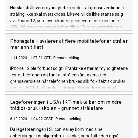
Norske strålevernmyndigheter medgir at grenseverdiene for
stråling ikke skal overskrides. Likevel vil de ikke stanse salg
av iPhone 12, som overskrider grenseverdiene med hele
45%. Nå avventer saken behandling i Europakommisjonen.
Phonegate – avslører at flere mobiltelefoner stråler
mer enn tillatt
1.11.2023 11:07:31 CET
|
Pressemelding
iPhone 12 ble forbudt solgt i Frankrike etter at myndighetene
testet telefonen og fant at strålenivået overskred
grenseverdiene når telefonen brukes slik folk faktisk bruker
den – altså tett på hodet, i lomma eller andre steder på
kroppen. Etter en programvareoppdatering selges iPhone 12
igjen i Frankrike, men selges fortsatt uendret i Norge og
Legeforeningen i USAs IKT-mekka ber om mindre
andre land.
trådløs-bruk i skolen – grunnet strålefare
6.10.2023 11:04:22 CEST
|
Pressemelding
Da legeforeningen i Silicon Valley kom med sine
anbefalinger for skjermbruk i skoler, anbefalte den også