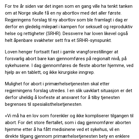
For tre år siden var det ingen som en gang ville ha tenkt tanken
om at Norge skulle få en ny abortlov med det aller første.
Regjeringens forslag til ny abortlov som ble framlagt i dag er
derfor en gledelig milepæl i kampen for seksuell og reproduktiv
helse og rettigheter (SRHR). Dessverre har loven likevel også
helt åpenbare svakheter sett fra et SRHR-synspunkt.
Loven henger fortsatt fast i gamle vrangforestillinger at
forsvarlig abort bare kan gjennomføres på regionalt nivå, på
sykehusene. I dag gjennomføres de fleste aborter hjemme, ved
hjelp av en tablett, og ikke kirurgiske inngrep.
Mulighet for abort i primærhelsetjenesten skal etter
regjerningens forslag utredes. I en slik uavklart situasjon er det
derfor uheldig å lovfeste at ansvaret for å tilby tjenesten
begrenses til spesialisthelsetjenesten.
«Vi må ha en lov som forenkler og ikke kompliserer tilgangen til
abort. For det store flertallet, som i dag gjennomfører aborten
hjemme etter å ha fått medisinene ved et sykehus, vil en
direkte tilgang gjennom primærhelsetjenesten bety en enklere