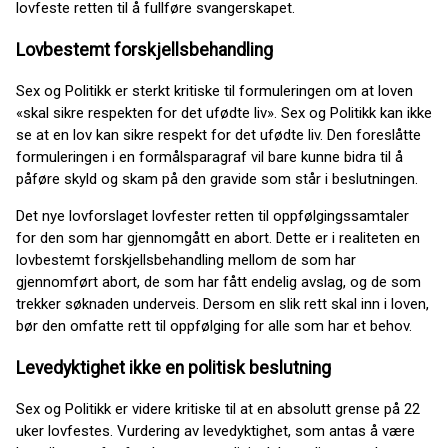
lovfeste retten til å fullføre svangerskapet.
Lovbestemt forskjellsbehandling
Sex og Politikk er sterkt kritiske til formuleringen om at loven
«skal sikre respekten for det ufødte liv». Sex og Politikk kan ikke
se at en lov kan sikre respekt for det ufødte liv. Den foreslåtte
formuleringen i en formålsparagraf vil bare kunne bidra til å
påføre skyld og skam på den gravide som står i beslutningen.
Det nye lovforslaget lovfester retten til oppfølgingssamtaler
for den som har gjennomgått en abort. Dette er i realiteten en
lovbestemt forskjellsbehandling mellom de som har
gjennomført abort, de som har fått endelig avslag, og de som
trekker søknaden underveis. Dersom en slik rett skal inn i loven,
bør den omfatte rett til oppfølging for alle som har et behov.
Levedyktighet ikke en politisk beslutning
Sex og Politikk er videre kritiske til at en absolutt grense på 22
uker lovfestes. Vurdering av levedyktighet, som antas å være