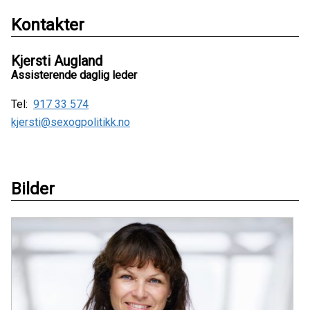
Kontakter
Kjersti Augland
Assisterende daglig leder
Tel:
917 33 574
kjersti@sexogpolitikk.no
Bilder