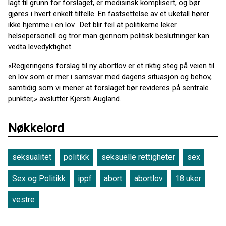
lagt til grunn for forslaget, er medisinsk komplisert, og bør
gjøres i hvert enkelt tilfelle. En fastsettelse av et uketall hører
ikke hjemme i en lov. Det blir feil at politikerne leker
helsepersonell og tror man gjennom politisk beslutninger kan
vedta levedyktighet.
«Regjeringens forslag til ny abortlov er et riktig steg på veien til
en lov som er mer i samsvar med dagens situasjon og behov,
samtidig som vi mener at forslaget bør revideres på sentrale
punkter,» avslutter Kjersti Augland.
Nøkkelord
seksualitet
politikk
seksuelle rettigheter
sex
Sex og Politikk
ippf
abort
abortlov
18 uker
vestre