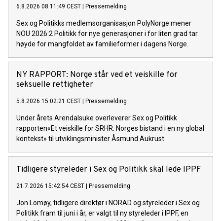
6.8.2026 08:11:49 CEST
|
Pressemelding
Sex og Politikks medlemsorganisasjon PolyNorge mener
NOU 2026:2 Politikk for nye generasjoner i for liten grad tar
høyde for mangfoldet av familieformer i dagens Norge.
NY RAPPORT: Norge står ved et veiskille for
seksuelle rettigheter
5.8.2026 15:02:21 CEST
|
Pressemelding
Under årets Arendalsuke overleverer Sex og Politikk
rapporten«Et veiskille for SRHR: Norges bistand i en ny global
kontekst» til utviklingsminister Åsmund Aukrust.
Tidligere styreleder i Sex og Politikk skal lede IPPF
21.7.2026 15:42:54 CEST
|
Pressemelding
Jon Lomøy, tidligere direktør i NORAD og styreleder i Sex og
Politikk fram til juni i år, er valgt til ny styreleder i IPPF, en