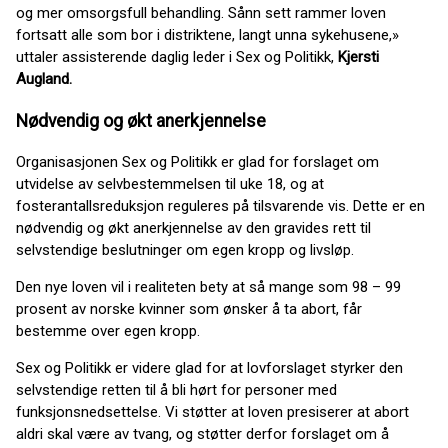
og mer omsorgsfull behandling. Sånn sett rammer loven
fortsatt alle som bor i distriktene, langt unna sykehusene,»
uttaler assisterende daglig leder i Sex og Politikk,
Kjersti
Augland.
Nødvendig og økt anerkjennelse
Organisasjonen Sex og Politikk er glad for forslaget om
utvidelse av selvbestemmelsen til uke 18, og at
fosterantallsreduksjon reguleres på tilsvarende vis. Dette er en
nødvendig og økt anerkjennelse av den gravides rett til
selvstendige beslutninger om egen kropp og livsløp.
Den nye loven vil i realiteten bety at så mange som 98 – 99
prosent av norske kvinner som ønsker å ta abort, får
bestemme over egen kropp.
Sex og Politikk er videre glad for at lovforslaget styrker den
selvstendige retten til å bli hørt for personer med
funksjonsnedsettelse. Vi støtter at loven presiserer at abort
aldri skal være av tvang, og støtter derfor forslaget om å