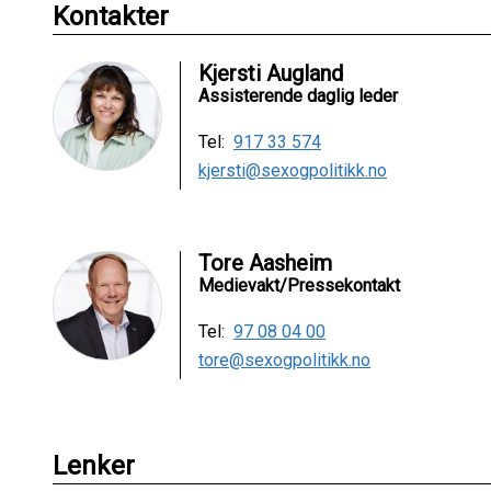
Kontakter
Kjersti Augland
Assisterende daglig leder
Tel:
917 33 574
kjersti@sexogpolitikk.no
Tore Aasheim
Medievakt/Pressekontakt
Tel:
97 08 04 00
tore@sexogpolitikk.no
Lenker