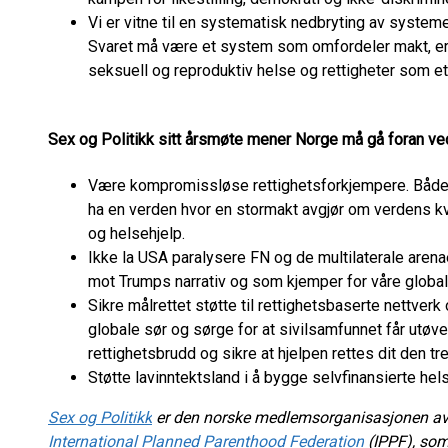
Vi er vitne til en systematisk nedbryting av system
Svaret må være et system som omfordeler makt, er 
seksuell og reproduktiv helse og rettigheter som 
Sex og Politikk sitt årsmøte mener Norge må gå foran ve
Være kompromissløse rettighetsforkjempere. Både i 
ha en verden hvor en stormakt avgjør om verdens kvin
og helsehjelp.
Ikke la USA paralysere FN og de multilaterale are
mot Trumps narrativ og som kjemper for våre globa
Sikre målrettet støtte til rettighetsbaserte nettve
globale sør og sørge for at sivilsamfunnet får utøv
rettighetsbrudd og sikre at hjelpen rettes dit den 
Støtte lavinntektsland i å bygge selvfinansierte he
Sex og Politikk
er den norske medlemsorganisasjonen a
International Planned Parenthood Federation
(IPPF), som