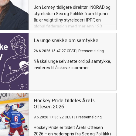
Jon Lomøy, tidligere direktør i NORAD og
styreleder i Sex og Politikk fram til juni i
år, er valgt til ny styreleder i IPPF, en
global føderasjon med mer enn 120
medlemsorganisasjoner som arbeider
for seksuell og reproduktiv helse og
La unge snakke om samtykke
rettigheter.
26.6.2026 15:47:27 CEST
|
Pressemelding
Nå skal unge selv sette ord på samtykke,
inviteres til å skrive i sommer.
Hockey Pride tildeles Årets
Ottesen 2026
9.6.2026 17:35:22 CEST
|
Pressemelding
Hockey Pride er tildelt Årets Ottesen
2026 – en hederspris fra Sex og Politikk i