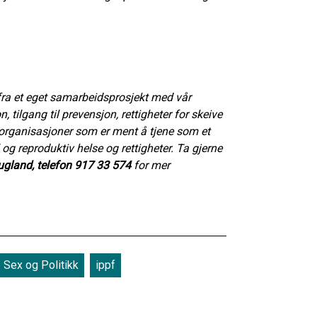
t fra et eget samarbeidsprosjekt med vår
ilgang til prevensjon, rettigheter for skeive
norganisasjoner som er ment å tjene som et
og reproduktiv helse og rettigheter. Ta gjerne
Augland, telefon 917 33 574
for mer
Sex og Politikk
ippf