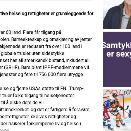
ktive helse og rettigheter er grunnleggende for
er 60 land. Flere får tilgang på
kolen. Barneekteskap og omskjæring av jenter
ekjønnede er redusert fra over 100 land i
r globale trusler uten sidestykke.
set han all amerikansk bistand, inkludert all
heter (SRHR). Bare blant IPPF-medlemmene vil
tjenester og føre til 756 000 flere utrygge
helse og fjerne USAs støtte til FN. Trump-
ruer folks tilgang til helsetjenester,
 til å elske dem de vil.
t innskrenket, og det er farligere å forsvare
rtrettigheter, skeives rettigheter og
eder risikerer forkjemperne liv og helse i
nering.