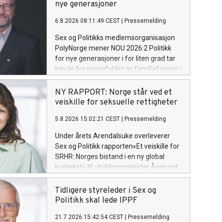
nye generasjoner
6.8.2026 08:11:49 CEST
|
Pressemelding
Sex og Politikks medlemsorganisasjon
PolyNorge mener NOU 2026:2 Politikk
for nye generasjoner i for liten grad tar
høyde for mangfoldet av familieformer i
dagens Norge.
NY RAPPORT: Norge står ved et
veiskille for seksuelle rettigheter
5.8.2026 15:02:21 CEST
|
Pressemelding
Under årets Arendalsuke overleverer
Sex og Politikk rapporten«Et veiskille for
SRHR: Norges bistand i en ny global
kontekst» til utviklingsminister Åsmund
Aukrust.
Tidligere styreleder i Sex og
Politikk skal lede IPPF
21.7.2026 15:42:54 CEST
|
Pressemelding