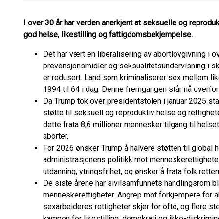
I over 30 år har verden anerkjent at seksuelle og reprodu
god helse, likestilling og fattigdomsbekjempelse.
Det har vært en liberalisering av abortlovgivning i ov
prevensjonsmidler og seksualitetsundervisning i s
er redusert. Land som kriminaliserer sex mellom lik
1994 til 64 i dag. Denne fremgangen står nå overfo
Da Trump tok over presidentstolen i januar 2025 stan
støtte til seksuell og reproduktiv helse og rettig
dette frata 8,6 millioner mennesker tilgang til helse
aborter.
For 2026 ønsker Trump å halvere støtten til global 
administrasjonens politikk mot menneskerettigheter t
utdanning, ytringsfrihet, og ønsker å frata folk retten
De siste årene har sivilsamfunnets handlingsrom blit
menneskerettigheter. Angrep mot forkjempere for abo
sexarbeideres rettigheter skjer for ofte, og flere st
kampen for likestilling, demokrati og ikke-diskrimi