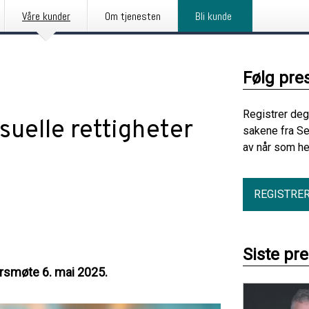
Våre kunder
Om tjenesten
Bli kunde
Følg pre
Registrer deg
suelle rettigheter
sakene fra Se
av når som he
REGISTRE
Siste pr
årsmøte 6. mai 2025.