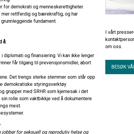
er for demokrati og menneskerettigheter.
mer rettferdig og bærekraftig, og har
et grunnleggende fundament.
I vårt presse
kontaktperson
d å:
om oss.
diplomati og finansiering. Vi kan ikke lenger
ner får tilgang til prevensjonsmidler, abort
BESØK VÅ
naene. Det trengs sterke stemmer som står opp
le demokratiske styringsverktøy.
rk og grupper med SRHR som kjernesak i det
e sin rolle som vaktbikkje ved å dokumentere
trengs mest.
lsesystemer.
v
 jobber for seksuell og reprodutiv helse og