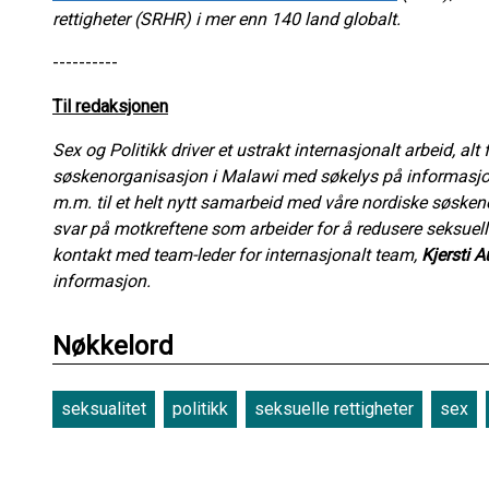
rettigheter (SRHR) i mer enn 140 land globalt.
----------
Til redaksjonen
Sex og Politikk driver et ustrakt internasjonalt arbeid, al
søskenorganisasjon i Malawi med søkelys på informasjon, t
m.m. til et helt nytt samarbeid med våre nordiske søske
svar på motkreftene som arbeider for å redusere seksuell 
kontakt med team-leder for internasjonalt team,
Kjersti 
informasjon.
Nøkkelord
seksualitet
politikk
seksuelle rettigheter
sex