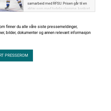
samarbeid med RFSU. Prisen går til en
aktør som med tydelig stemme, konkret
handling og stor gjennomslagskraft har
fremmet seksuell og reproduktiv helse
og rettigheter (SRHR) i Norge.
rom finner du alle våre siste pressemeldinger,
er, bilder, dokumenter og annen relevant informasjon
RT PRESSEROM