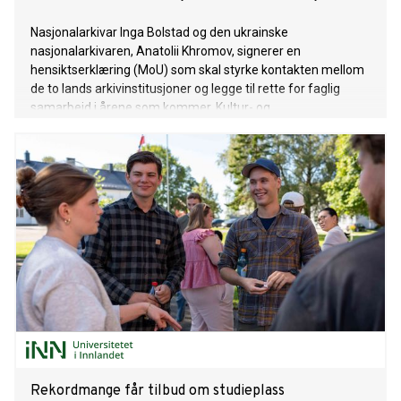
Nasjonalarkivar Inga Bolstad og den ukrainske
nasjonalarkivaren, Anatolii Khromov, signerer en
hensiktserklæring (MoU) som skal styrke kontakten mellom
de to lands arkivinstitusjoner og legge til rette for faglig
samarbeid i årene som kommer. Kultur- og
likestillingsminister Lubna Jaffery vil være til stede.
Rekordmange får tilbud om studieplass