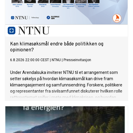
Kan klimasøksmål endre både politikken og
opinionen?
6.8.2026 22:00:00 CEST
|
NTNU
|
Presseinvitasjon
Under Arendalsuka inviterer NTNU til et arrangement som
setter søkelys på hvordan klimasøksmål kan drive fram
klimaengasjement og samfunnsendring. Forskere, politikere
og representanter fra sivilsamfunnet diskuterer hvilken rolle
rettssystemet spiller i møte med klimakrisen, og hvordan
juridiske prosesser påvirker opinionen.