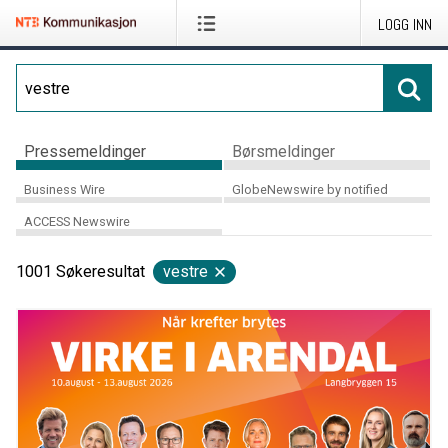
LOGG INN
Pressemeldinger
Børsmeldinger
Business Wire
GlobeNewswire by notified
ACCESS Newswire
1001
Søkeresultat
vestre