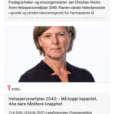
Fredag la helse- og omsorgsminister Jan Christian Vestre
frem Helsepersonellplan 2040. Planen varsler helsetjenester
i apotek og utvidet rekvireringsrett for farmasøyter til
å sette vaksiner. Apotek 1, landets største apotekkjede med
over 450 lokasjoner og nesten 5 000 ansatte, ser på dette
som et svært positivt signal.
Helsepersonellplan 2040: – Må bygge kapasitet,
ikke bare håndtere knapphet
12.6.2026 15:04:36 CEST
|
Legeforeningen
|
Pressemelding