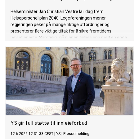
Helseminister Jan Christian Vestre la i dag frem
Helsepersonellplan 2040. Legeforeningen mener
regjeringen peker på mange riktige utfordringer og
presenterer flere viktige tiltak for å sikre fremtidens
helsetjeneste. Samtidig må planen følges opp med en enda
sterkere satsing på grunnutdanning, spesialistutdanning og
kapasitet.
YS gir full støtte til innleieforbud
12.6.2026 12:31:33 CEST
|
YS
|
Pressemelding