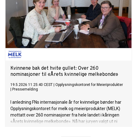
Kvinnene bak det hvite gullet: Over 260
nominasjoner til «Årets kvinnelige melkebonde»
19.5.2026 11:25:40 CEST
|
Opplysningskontoret for Meieriprodukter
|
Pressemelding
I anledning FNs internasjonale år for kvinnelige bønder har
Opplysningskontoret for melk og meieriprodukter (MELK)
mottatt over 260 nominasjoner fra hele landet i kåringen
«Årets kvinnelige melkebonde». Nå har juryen valgt ut ni
delfinalister.