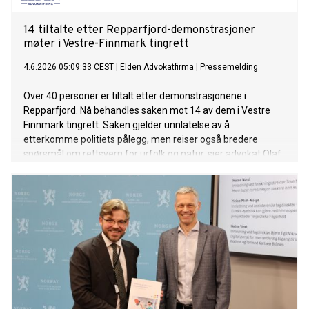
14 tiltalte etter Repparfjord-demonstrasjoner
møter i Vestre-Finnmark tingrett
4.6.2026 05:09:33 CEST
|
Elden Advokatfirma
|
Pressemelding
Over 40 personer er tiltalt etter demonstrasjonene i
Repparfjord. Nå behandles saken mot 14 av dem i Vestre
Finnmark tingrett. Saken gjelder unnlatelse av å
etterkomme politiets pålegg, men reiser også bredere
spørsmål om rettsvern for urfolk og natur, sier advokat Olaf
Halvorsen Rønning i Elden Advokatfirma.