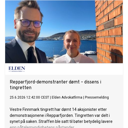
Repparfjord-demonstranter dømt – dissens i
tingretten
25.6.2026 12:42:00 CEST
|
Elden Advokatfirma
|
Pressemelding
Vestre Finnmark tingrett har dømt 14 aksjonister etter
demonstrasjonene i Repparfjorden. Tingretten var delt i
synet på saken. Straffen ble satt til bøter betydelig lavere
enn påtalemyndighetens påstander.