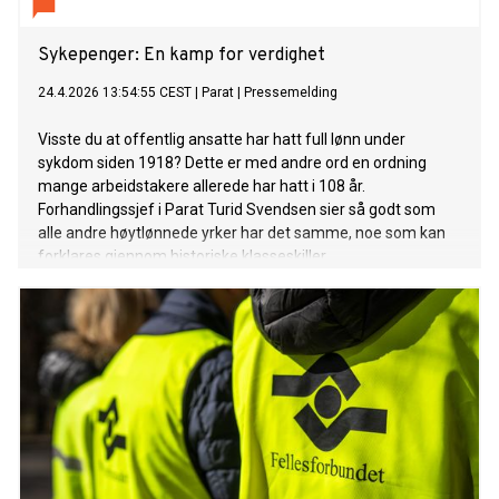
Sykepenger: En kamp for verdighet
24.4.2026 13:54:55 CEST
|
Parat
|
Pressemelding
Visste du at offentlig ansatte har hatt full lønn under
sykdom siden 1918? Dette er med andre ord en ordning
mange arbeidstakere allerede har hatt i 108 år.
Forhandlingssjef i Parat Turid Svendsen sier så godt som
alle andre høytlønnede yrker har det samme, noe som kan
forklares gjennom historiske klasseskiller.