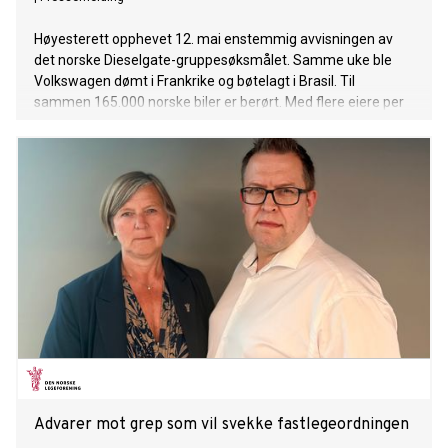
Høyesterett opphevet 12. mai enstemmig avvisningen av
det norske Dieselgate-gruppesøksmålet. Samme uke ble
Volkswagen dømt i Frankrike og bøtelagt i Brasil. Til
sammen 165.000 norske biler er berørt. Med flere eiere per
bil kan opptil 500.000 nordmenn ha et krav. Ingen har fått
erstatning. Forbrukertilsynet hevder ingen offentlige
organer har ansvar. NAF har ikke svart.
Advarer mot grep som vil svekke fastlegeordningen