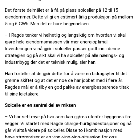
Det første delmålet er å få på plass solceller på 12 til 15
eiendommer. Dette vil gi en estimert årlig produksjon på mellom
5 og 6 GWh. Men det er bare begynnelsen.
– I Ragde tenker vi helhetlig og langsiktig om hvordan vi skal
gjøre hele eiendomsmassen vår mer energioptimal.
Investeringen vi nå gjør i solceller passer godt inn i denne
strategien og på sikt skal vi ha solceller på alle nærings- og
industribygg der det er teknisk mulig, sier han.
Han forteller at de gjør dette for å være en bidragsyter til det
grønne skiftet og at det er noe de har jobbet med i flere år.
Ragdes mål er å tilby en god pakke av energibesparende tiltak
til sine leietakere.
Solcelle er en sentral del av miksen
– Vi har sett mye på hva som kan gjøres utenfor byggenes fire
vegger. Vi startet med Ragde charge-hurtigladestasjoner og nå
går vi altså videre på solceller. Disse to i kombinasjon med
høye strømpriser er en vinn-vinn-vinn-situasjon for oss,