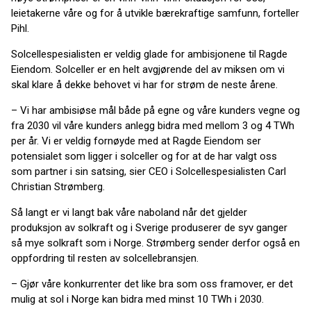
leietakerne våre og for å utvikle bærekraftige samfunn, forteller
Pihl.
Solcellespesialisten er veldig glade for ambisjonene til Ragde
Eiendom. Solceller er en helt avgjørende del av miksen om vi
skal klare å dekke behovet vi har for strøm de neste årene.
– Vi har ambisiøse mål både på egne og våre kunders vegne og
fra 2030 vil våre kunders anlegg bidra med mellom 3 og 4 TWh
per år. Vi er veldig fornøyde med at Ragde Eiendom ser
potensialet som ligger i solceller og for at de har valgt oss
som partner i sin satsing, sier CEO i Solcellespesialisten Carl
Christian Strømberg.
Så langt er vi langt bak våre naboland når det gjelder
produksjon av solkraft og i Sverige produserer de syv ganger
så mye solkraft som i Norge. Strømberg sender derfor også en
oppfordring til resten av solcellebransjen.
– Gjør våre konkurrenter det like bra som oss framover, er det
mulig at sol i Norge kan bidra med minst 10 TWh i 2030.