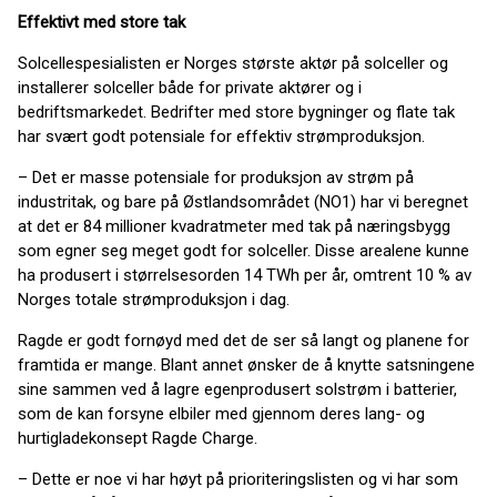
Effektivt med store tak
Solcellespesialisten er Norges største aktør på solceller og
installerer solceller både for private aktører og i
bedriftsmarkedet. Bedrifter med store bygninger og flate tak
har svært godt potensiale for effektiv strømproduksjon.
– Det er masse potensiale for produksjon av strøm på
industritak, og bare på Østlandsområdet (NO1) har vi beregnet
at det er 84 millioner kvadratmeter med tak på næringsbygg
som egner seg meget godt for solceller. Disse arealene kunne
ha produsert i størrelsesorden 14 TWh per år, omtrent 10 % av
Norges totale strømproduksjon i dag.
Ragde er godt fornøyd med det de ser så langt og planene for
framtida er mange. Blant annet ønsker de å knytte satsningene
sine sammen ved å lagre egenprodusert solstrøm i batterier,
som de kan forsyne elbiler med gjennom deres lang- og
hurtigladekonsept Ragde Charge.
– Dette er noe vi har høyt på prioriteringslisten og vi har som