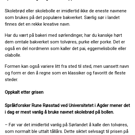
Skolebrød eller skolebolle er imidlertid ikke de eneste navnene
som brukes på det populære bakverket. Særlig sør i landet
finnes det en rekke kreative navn.
Har du vært på bakeri med sørlendinger, har du kanskje hørt
dem omtale bakverket som tolvøres, purke eller porke. Det er
også en del nordmenn som kaller det pai, eggemelisbolle eller
olabolle.
Formen kan også variere litt fra sted til sted, men uansett navn
og form er den å regne som en klassiker og favoritt de fleste
steder.
Oppkalt etter grisen
Språkforsker Rune Røsstad ved Universitetet i Agder mener det
i dag er mest vanlig å bruke navnet skolebrød på bollen.
– Før var det imidlertid vanlig på Sørlandet å kalle den tolvøres,
som normalt ble uttalt tållårs. Dette siktet selvsagt til prisen på