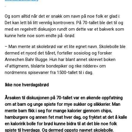
.
Og som alltid når det er snakk om navn på noe folk er glad i:
Det kan lett bli litt vennlig kontrovers. På 70-tallet ble det til og
med en regelrett diskusjon rundt om dette var et bakverk som
kunne hete noe som endte på -brød.
– Man mente at skolebrød var et lite egnet navn. Skolebolle ble
dermed et nyord det tiåret, forteller sosiolog og forsker
Annechen Bahr Bugge. Hun har blant annet skrevet boken
«Fattigmenn, tilslørte bondepiker og rike riddere» om
nordmenns spisevaner fra 1500-tallet til i dag.
Ikke noe hverdagsbrød
Årsaken til diskusjonen på 70-tallet var en økende oppfatning
om at barn og unge spiste for mye sukker og slikkerier. Man
mente barn fikk i seg for mange kalorier gjennom chips,
hamburgere og annen fet mat hver dag, og fryktet at det å kalle
en kaloririk bolle for brød kunne bidra til at det ble noe folk
spiste til hverdags. Og dermed oppsto navnet skolebolle.