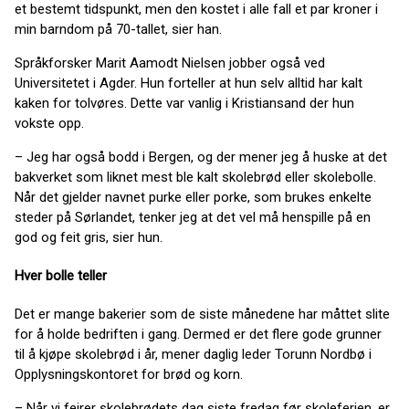
et bestemt tidspunkt, men den kostet i alle fall et par kroner i
min barndom på 70-tallet, sier han.
Språkforsker Marit Aamodt Nielsen jobber også ved
Universitetet i Agder. Hun forteller at hun selv alltid har kalt
kaken for tolvøres. Dette var vanlig i Kristiansand der hun
vokste opp.
– Jeg har også bodd i Bergen, og der mener jeg å huske at det
bakverket som liknet mest ble kalt skolebrød eller skolebolle.
Når det gjelder navnet purke eller porke, som brukes enkelte
steder på Sørlandet, tenker jeg at det vel må henspille på en
god og feit gris, sier hun.
Hver bolle teller
Det er mange bakerier som de siste månedene har måttet slite
for å holde bedriften i gang. Dermed er det flere gode grunner
til å kjøpe skolebrød i år, mener daglig leder Torunn Nordbø i
Opplysningskontoret for brød og korn.
– Når vi feirer skolebrødets dag siste fredag før skoleferien, er