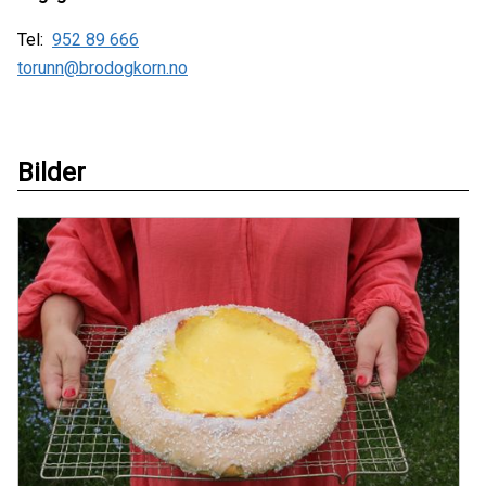
Tel:
952 89 666
torunn@brodogkorn.no
Bilder