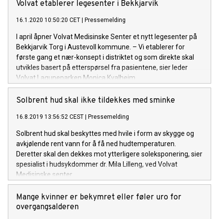
Volvat etablerer legesenter i Bekkjarvik
16.1.2020 10:50:20 CET
|
Pressemelding
I april åpner Volvat Medisinske Senter et nytt legesenter på
Bekkjarvik Torg i Austevoll kommune. – Vi etablerer for
første gang et nær-konsept i distriktet og som direkte skal
utvikles basert på etterspørsel fra pasientene, sier leder
Volvat Laguneparken Monica Kvalheim.
Solbrent hud skal ikke tildekkes med sminke
16.8.2019 13:56:52 CEST
|
Pressemelding
Solbrent hud skal beskyttes med hvile i form av skygge og
avkjølende rent vann for å få ned hudtemperaturen.
Deretter skal den dekkes mot ytterligere soleksponering, sier
spesialist i hudsykdommer dr. Mila Lilleng, ved Volvat
Medisinske senter.
Mange kvinner er bekymret eller føler uro for
overgangsalderen