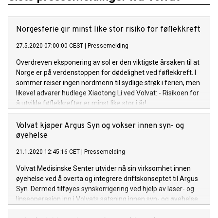
Norgesferie gir minst like stor risiko for føflekkreft
27.5.2020 07:00:00 CEST
|
Pressemelding
Overdreven eksponering av sol er den viktigste årsaken til at
Norge er på verdenstoppen for dødelighet ved føflekkreft. I
sommer reiser ingen nordmenn til sydlige strøk i ferien, men
likevel advarer hudlege Xiaotong Li ved Volvat: - Risikoen for
å utvikle føflekkrefter er minst like stor i år!
Volvat kjøper Argus Syn og vokser innen syn- og
øyehelse
21.1.2020 12:45:16 CET
|
Pressemelding
Volvat Medisinske Senter utvider nå sin virksomhet innen
øyehelse ved å overta og integrere driftskonseptet til Argus
Syn. Dermed tilføyes synskorrigering ved hjelp av laser- og
linseoperasjon inn i Volvats satsning innen syn- og øyehelse.