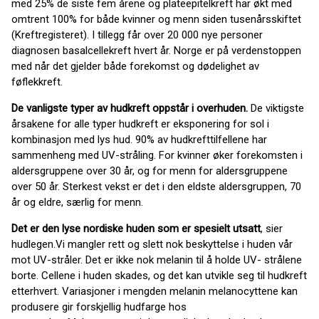
med 25% de siste fem årene og plateepitelkreft har økt med
omtrent 100% for både kvinner og menn siden tusenårsskiftet
(Kreftregisteret). I tillegg får over 20 000 nye personer
diagnosen basalcellekreft hvert år. Norge er på verdenstoppen
med når det gjelder både forekomst og dødelighet av
føflekkreft.
De vanligste typer av hudkreft oppstår i overhuden.
De viktigste
årsakene for alle typer hudkreft er eksponering for sol i
kombinasjon med lys hud. 90% av hudkrefttilfellene har
sammenheng med UV-stråling. For kvinner øker forekomsten i
aldersgruppene over 30 år, og for menn for aldersgruppene
over 50 år. Sterkest vekst er det i den eldste aldersgruppen, 70
år og eldre, særlig for menn.
Det er den lyse nordiske huden som er spesielt utsatt
, sier
hudlegen.Vi mangler rett og slett nok beskyttelse i huden vår
mot UV-stråler. Det er ikke nok melanin til å holde UV- strålene
borte. Cellene i huden skades, og det kan utvikle seg til hudkreft
etterhvert. Variasjoner i mengden melanin melanocyttene kan
produsere gir forskjellig hudfarge hos