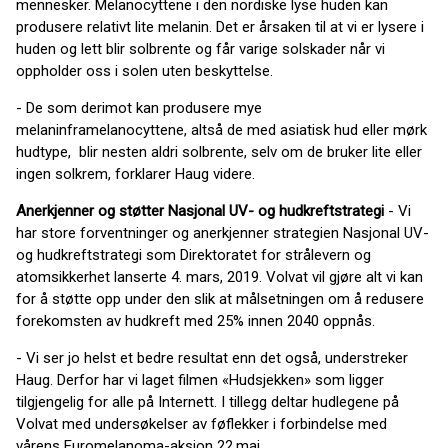
mennesker. Melanocyttene i den nordiske lyse huden kan
produsere relativt lite melanin. Det er årsaken til at vi er lysere i
huden og lett blir solbrente og får varige solskader når vi
oppholder oss i solen uten beskyttelse.
- De som derimot kan produsere mye
melaninframelanocyttene, altså de med asiatisk hud eller mørk
hudtype, blir nesten aldri solbrente, selv om de bruker lite eller
ingen solkrem, forklarer Haug videre.
Anerkjenner og støtter Nasjonal UV- og hudkreftstrategi
- Vi
har store forventninger og anerkjenner strategien Nasjonal UV-
og hudkreftstrategi som Direktoratet for strålevern og
atomsikkerhet lanserte 4. mars, 2019. Volvat vil gjøre alt vi kan
for å støtte opp under den slik at målsetningen om å redusere
forekomsten av hudkreft med 25% innen 2040 oppnås.
- Vi ser jo helst et bedre resultat enn det også, understreker
Haug. Derfor har vi laget filmen «Hudsjekken» som ligger
tilgjengelig for alle på Internett. I tillegg deltar hudlegene på
Volvat med undersøkelser av føflekker i forbindelse med
vårens Euromelanoma-aksjon 22.mai.