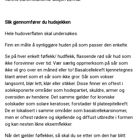
Slik gjennomfører du hudsjekken
Hele hudoverflaten skal undersøkes.
Finn en måte å synliggjøre huden på som passer den enkelte.
Se på hver enkelt føflekk/ hudflekk, flassende rød sår hud som
ikke forsvinner over tid. Vær særlig oppmerksom på sår som
ikke vil gro over en måned eller to! Basalcellekreft kjennetegnes
blant annet som et sår som ikke gror. Sår som vokser
langsomt, blør lett, klør eller stikker. Disse finner en oftest i
soleksponerte områder som hodepartiet, skuldre, armer og
oversiden av hendene. Det samme gjelder for kroniske
solskader som solare keratoser, forstadier til plateepitelkreft.
De er lokalisert i samme områder som basalcellekarsinomer,
men er oftest rødere og skjellende og diffust utbredte i formen
og kan nesten likne eksemflekker.
Når det gjelder føflekker, så skal du se etter om den har blitt