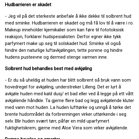
Hudbarrieren er skadet
- Jeg vil på det sterkeste anbefale å ikke dekke til solbrent hud
med sminke. Hudbarrieren er skadet og må få lov til å være i ro.
Makeup inneholder kjemikalier som kan føre til fototoksisk
reaksjon, forklarer hudspesialisten. Derfor egner ikke tykk
parfymert make up seg til solskadet hud. Sminke vil også
hindre den naturlige luftavkjølingen, tette porene og hindre
hudens pusteevne og dermed stenge varmen inne.
Solbrent hud behandles best med avkjøling
- Er du så uheldig at huden har blitt solbrent så bruk vann som
hovedregel for avkjøling, understreker Lilleng. Det er lurt å
avkjøle huden med kald dusj/ et bad eller ved å legge på ett vått
avkjølende håndkle. Ta gjerne flere bad og legg avkjølende kluter
med vann mot huden. La huden lufttørke og unngå å tørke det
brente hudområdet da forbrenningen virker uttørkende i seg
selv. Blir huden svært tørr, påfør en mild uparfymert
fuktighetskrem, gjerne med Aloe Vera som virker avkjølende.