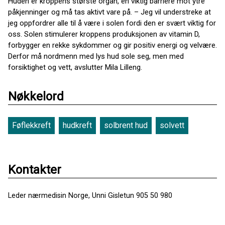
Huden er kroppens største organ, en viktig barriere mot ytre
påkjenninger og må tas aktivt vare på. – Jeg vil understreke at
jeg oppfordrer alle til å være i solen fordi den er svært viktig for
oss. Solen stimulerer kroppens produksjonen av vitamin D,
forbygger en rekke sykdommer og gir positiv energi og velvære.
Derfor må nordmenn med lys hud sole seg, men med
forsiktighet og vett, avslutter Mila Lilleng.
Nøkkelord
Føflekkreft
hudkreft
solbrent hud
solvett
Kontakter
Leder nærmedisin Norge, Unni Gisletun 905 50 980