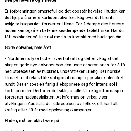
Dempe hevelse og smerter
Er forbrenningen smertefull og det oppstår hevelse i huden kan
det hjelpe å smøre kortisonsalve forsiktig over det brente
avkjølte hudpartiet, fortsetter Lilleng. For å dempe den betente
huden kan også en betennelsesdempende tablett virke. Har du
fått solskader så ikke nøl med å ta kontakt med hudlegen din.
Gode solvaner, hele året
- Nordmenns lyse hud er svært utsatt og det er viktig at det
skapes gode nye solvaner hos den unge generasjonen for å få
ned utbredelsen av hudkreft, understreker Lilleng. Det norske
klimaet med relativt lite sol gjør at mange oppsøker solen året
rundt. Det er spesielt farlig å eksponere seg for intens sol i
korte perioder. Derfor er det viktig at alle får riktig informasjon,
fortsetter hudspesialisten. At informasjon virker, viser
utviklingen i Australia der utbredelsen av føflekkreft har falt
kraftig etter 30 år med opplysningskampanjer.
Huden, må tas aktivt vare på