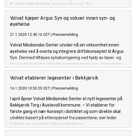
å utvikle føflekkrefter er minst like stor i år!
Volvat kjøper Argus Syn og vokser innen syn- og
øyehelse
21.1.2020 12:45:16 CET
|
Pressemelding
Volvat Medisinske Senter utvider nå sin virksomhet innen
øyehelse ved å overta og integrere driftskonseptet til Argus
Syn. Dermed tilføyes synskorrigering ved hjelp av laser- og
linseoperasjon inn i Volvats satsning innen syn- og øyehelse.
Volvat etablerer legesenter i Bekkjarvik
16.1.2020 10:50:20 CET
|
Pressemelding
I april åpner Volvat Medisinske Senter et nytt legesenter på
Bekkjarvik Torg i Austevoll kommune. – Vi etablerer for
første gang et nær-konsept i distriktet og som direkte skal
utvikles basert på etterspørsel fra pasientene, sier leder
Volvat Laguneparken Monica Kvalheim.