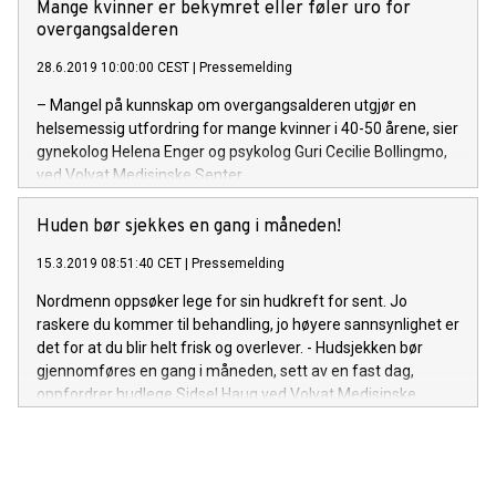
Mange kvinner er bekymret eller føler uro for
overgangsalderen
28.6.2019 10:00:00 CEST
|
Pressemelding
– Mangel på kunnskap om overgangsalderen utgjør en
helsemessig utfordring for mange kvinner i 40-50 årene, sier
gynekolog Helena Enger og psykolog Guri Cecilie Bollingmo,
ved Volvat Medisinske Senter.
Huden bør sjekkes en gang i måneden!
15.3.2019 08:51:40 CET
|
Pressemelding
Nordmenn oppsøker lege for sin hudkreft for sent. Jo
raskere du kommer til behandling, jo høyere sannsynlighet er
det for at du blir helt frisk og overlever. - Hudsjekken bør
gjennomføres en gang i måneden, sett av en fast dag,
oppfordrer hudlege Sidsel Haug ved Volvat Medisinske
Senter. Det er mange steder på kroppen det er vanskelig å
undersøke selv, derfor oppfordrer vi folk til å sjekke
hverandre, besteforeldre og venner!