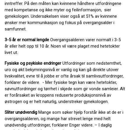
inntreffer. På den måten kan kvinnene håndtere utfordringene
med kompetanse og ikke myter og feilinformasjon, sier
gynekologen. Undersøkelsen viser også at 51% av kvinnene
ønsker mer kommunikasjon og fokus på overgangsalder i
samfunnet.
3-5 år er normal lengde
Overgangsalderen varer normalt i 3-5
år eller helt opp til 10 år. Noen vil være plaget med hetetokter
livet ut.
Fysiske og psykiske endringer
Utfordringer som nedstemthet,
uro og økt bekymringsnivå er vanlig og kan gå direkte utover
livskvalitet, evne til å jobbe er ofte årsak til samlivsutfordringer,
forklarer de videre. - Mer fysiske tegn kan være hetetokter,
søvnutfordringer og tørrhet i skjede som gir vonde samleier. Alt
er forårsaket av kroppens reduserte produksjonsnivå av
østrogen og er helt naturlig, understreker gynekologen.
Sliter unødvendig
Mange som søker hjelp forstår ikke at de er i
overgangsalderen, og mange har strevet lenge med helt
unødvendig utfordringer, forklarer Enger videre. – I daglig