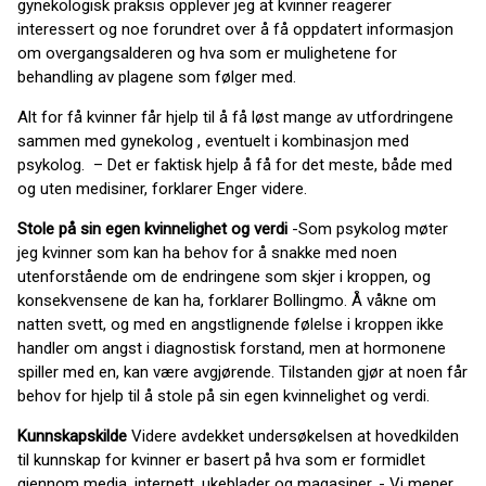
gynekologisk praksis opplever jeg at kvinner reagerer
interessert og noe forundret over å få oppdatert informasjon
om overgangsalderen og hva som er mulighetene for
behandling av plagene som følger med.
Alt for få kvinner får hjelp til å få løst mange av utfordringene
sammen med gynekolog , eventuelt i kombinasjon med
psykolog. – Det er faktisk hjelp å få for det meste, både med
og uten medisiner, forklarer Enger videre.
Stole på sin egen kvinnelighet og verdi
-Som psykolog møter
jeg kvinner som kan ha behov for å snakke med noen
utenforstående om de endringene som skjer i kroppen, og
konsekvensene de kan ha, forklarer Bollingmo. Å våkne om
natten svett, og med en angstlignende følelse i kroppen ikke
handler om angst i diagnostisk forstand, men at hormonene
spiller med en, kan være avgjørende. Tilstanden gjør at noen får
behov for hjelp til å stole på sin egen kvinnelighet og verdi.
Kunnskapskilde
Videre avdekket undersøkelsen at hovedkilden
til kunnskap for kvinner er basert på hva som er formidlet
gjennom media, internett, ukeblader og magasiner. - Vi mener