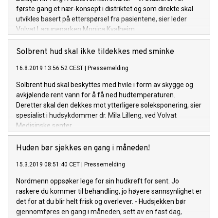
første gang et nær-konsept i distriktet og som direkte skal
utvikles basert på etterspørsel fra pasientene, sier leder
Volvat Laguneparken Monica Kvalheim.
Solbrent hud skal ikke tildekkes med sminke
16.8.2019 13:56:52 CEST
|
Pressemelding
Solbrent hud skal beskyttes med hvile i form av skygge og
avkjølende rent vann for å få ned hudtemperaturen.
Deretter skal den dekkes mot ytterligere soleksponering, sier
spesialist i hudsykdommer dr. Mila Lilleng, ved Volvat
Medisinske senter.
Huden bør sjekkes en gang i måneden!
15.3.2019 08:51:40 CET
|
Pressemelding
Nordmenn oppsøker lege for sin hudkreft for sent. Jo
raskere du kommer til behandling, jo høyere sannsynlighet er
det for at du blir helt frisk og overlever. - Hudsjekken bør
gjennomføres en gang i måneden, sett av en fast dag,