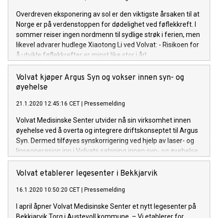
Overdreven eksponering av sol er den viktigste årsaken til at
Norge er på verdenstoppen for dødelighet ved føflekkreft. I
sommer reiser ingen nordmenn til sydlige strøk i ferien, men
likevel advarer hudlege Xiaotong Li ved Volvat: - Risikoen for
å utvikle føflekkrefter er minst like stor i år!
Volvat kjøper Argus Syn og vokser innen syn- og
øyehelse
21.1.2020 12:45:16 CET
|
Pressemelding
Volvat Medisinske Senter utvider nå sin virksomhet innen
øyehelse ved å overta og integrere driftskonseptet til Argus
Syn. Dermed tilføyes synskorrigering ved hjelp av laser- og
linseoperasjon inn i Volvats satsning innen syn- og øyehelse.
Volvat etablerer legesenter i Bekkjarvik
16.1.2020 10:50:20 CET
|
Pressemelding
I april åpner Volvat Medisinske Senter et nytt legesenter på
Bekkjarvik Torg i Austevoll kommune. – Vi etablerer for