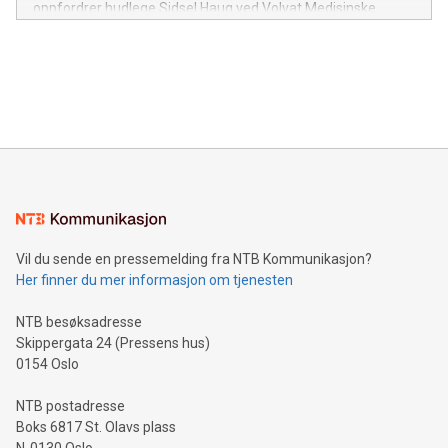
oppfordrer hudlege Sidsel Haug ved Volvat Medisinske
Senter. Det er mange steder på kroppen det er vanskelig å
undersøke selv, derfor oppfordrer vi folk til å sjekke
hverandre, besteforeldre og venner!
Vil du sende en pressemelding fra NTB Kommunikasjon?
Her finner du mer informasjon om tjenesten
NTB besøksadresse
Skippergata 24 (Pressens hus)
0154 Oslo
NTB postadresse
Boks 6817 St. Olavs plass