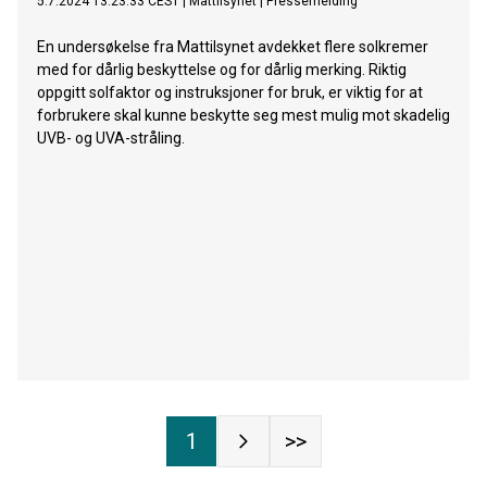
5.7.2024 13:23:33 CEST
|
Mattilsynet
|
Pressemelding
En undersøkelse fra Mattilsynet avdekket flere solkremer
med for dårlig beskyttelse og for dårlig merking. Riktig
oppgitt solfaktor og instruksjoner for bruk, er viktig for at
forbrukere skal kunne beskytte seg mest mulig mot skadelig
UVB- og UVA-stråling.
1
>>