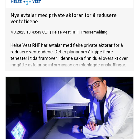
Nye avtalar med private aktørar for å redusere
ventetidene
4.3.2025 10:43:43 CET
|
Helse Vest RHF
|
Pressemelding
Helse Vest RHF har avtalar med fleire private aktørar for å
redusere ventetidene. Det er planar om å kjøpe fleire
tenester i tida framover. I denne saka finn du ei oversikt over
inngåtte avtalar og informasjon om planlagde anskaffingar.