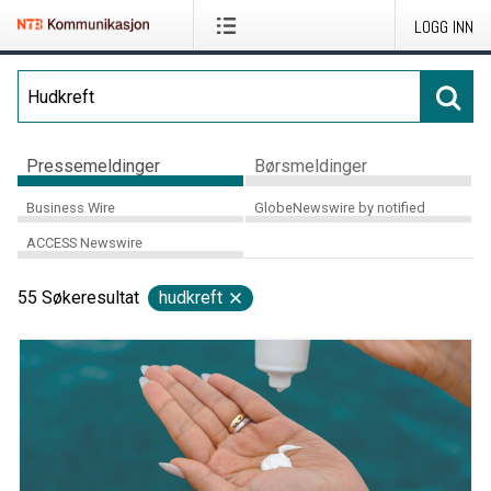
LOGG INN
Pressemeldinger
Børsmeldinger
Business Wire
GlobeNewswire by notified
ACCESS Newswire
55
Søkeresultat
hudkreft