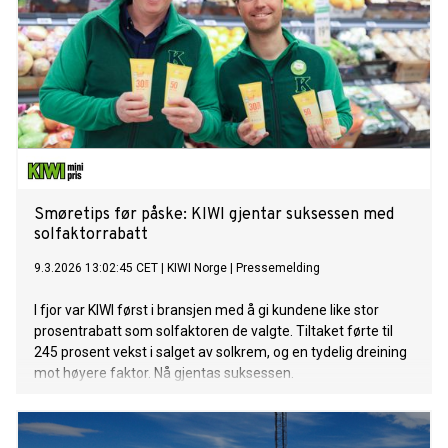
Smøretips før påske: KIWI gjentar suksessen med
solfaktorrabatt
9.3.2026 13:02:45 CET
|
KIWI Norge
|
Pressemelding
I fjor var KIWI først i bransjen med å gi kundene like stor
prosentrabatt som solfaktoren de valgte. Tiltaket førte til
245 prosent vekst i salget av solkrem, og en tydelig dreining
mot høyere faktor. Nå gjentas suksessen.