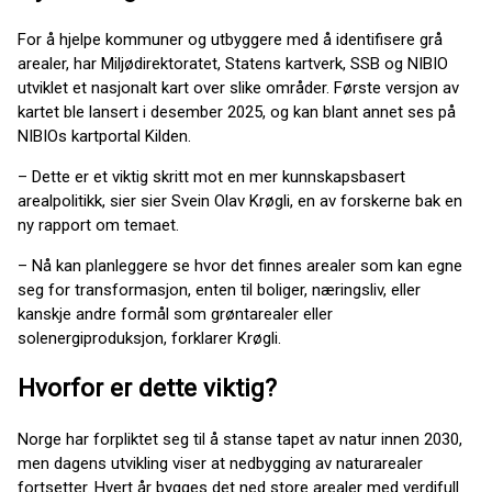
For å hjelpe kommuner og utbyggere med å identifisere grå
arealer, har Miljødirektoratet, Statens kartverk, SSB og NIBIO
utviklet et nasjonalt kart over slike områder. Første versjon av
kartet ble lansert i desember 2025, og kan blant annet ses på
NIBIOs kartportal Kilden.
– Dette er et viktig skritt mot en mer kunnskapsbasert
arealpolitikk, sier sier Svein Olav Krøgli, en av forskerne bak en
ny rapport om temaet.
– Nå kan planleggere se hvor det finnes arealer som kan egne
seg for transformasjon, enten til boliger, næringsliv, eller
kanskje andre formål som grøntarealer eller
solenergiproduksjon, forklarer Krøgli.
Hvorfor er dette viktig?
Norge har forpliktet seg til å stanse tapet av natur innen 2030,
men dagens utvikling viser at nedbygging av naturarealer
fortsetter. Hvert år bygges det ned store arealer med verdifull