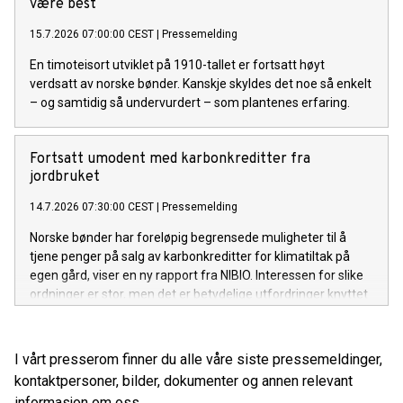
være best
15.7.2026 07:00:00 CEST
|
Pressemelding
En timoteisort utviklet på 1910-tallet er fortsatt høyt
verdsatt av norske bønder. Kanskje skyldes det noe så enkelt
– og samtidig så undervurdert – som plantenes erfaring.
Fortsatt umodent med karbonkreditter fra
jordbruket
14.7.2026 07:30:00 CEST
|
Pressemelding
Norske bønder har foreløpig begrensede muligheter til å
tjene penger på salg av karbonkreditter for klimatiltak på
egen gård, viser en ny rapport fra NIBIO. Interessen for slike
ordninger er stor, men det er betydelige utfordringer knyttet
til teknologi, økonomi og markedets modenhet.
I vårt presserom finner du alle våre siste pressemeldinger,
kontaktpersoner, bilder, dokumenter og annen relevant
informasjon om oss.