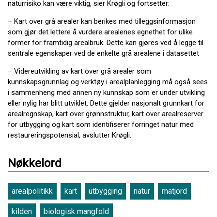
naturrisiko kan være viktig, sier Krøgli og fortsetter:
– Kart over grå arealer kan berikes med tilleggsinformasjon
som gjør det lettere å vurdere arealenes egnethet for ulike
former for framtidig arealbruk. Dette kan gjøres ved å legge til
sentrale egenskaper ved de enkelte grå arealene i datasettet
– Videreutvikling av kart over grå arealer som
kunnskapsgrunnlag og verktøy i arealplanlegging må også sees
i sammenheng med annen ny kunnskap som er under utvikling
eller nylig har blitt utviklet. Dette gjelder nasjonalt grunnkart for
arealregnskap, kart over grønnstruktur, kart over arealreserver
for utbygging og kart som identifiserer forringet natur med
restaureringspotensial, avslutter Krøgli.
Nøkkelord
arealpolitikk
kart
utbygging
natur
matjord
kilden
biologisk mangfold