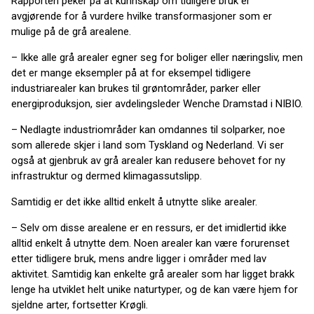
Rapporten peker på at kunnskap om tidligere bruk er
avgjørende for å vurdere hvilke transformasjoner som er
mulige på de grå arealene.
– Ikke alle grå arealer egner seg for boliger eller næringsliv, men
det er mange eksempler på at for eksempel tidligere
industriarealer kan brukes til grøntområder, parker eller
energiproduksjon, sier avdelingsleder Wenche Dramstad i NIBIO.
– Nedlagte industriområder kan omdannes til solparker, noe
som allerede skjer i land som Tyskland og Nederland. Vi ser
også at gjenbruk av grå arealer kan redusere behovet for ny
infrastruktur og dermed klimagassutslipp.
Samtidig er det ikke alltid enkelt å utnytte slike arealer.
– Selv om disse arealene er en ressurs, er det imidlertid ikke
alltid enkelt å utnytte dem. Noen arealer kan være forurenset
etter tidligere bruk, mens andre ligger i områder med lav
aktivitet. Samtidig kan enkelte grå arealer som har ligget brakk
lenge ha utviklet helt unike naturtyper, og de kan være hjem for
sjeldne arter, fortsetter Krøgli.