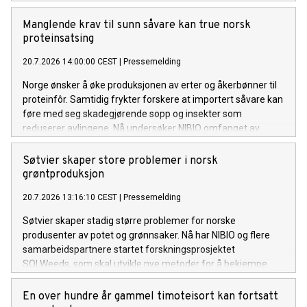
Manglende krav til sunn såvare kan true norsk
proteinsatsing
20.7.2026 14:00:00 CEST
|
Pressemelding
Norge ønsker å øke produksjonen av erter og åkerbønner til
proteinfôr. Samtidig frykter forskere at importert såvare kan
føre med seg skadegjørende sopp og insekter som
reduserer avlingene. Nå undersøker NIBIO omfanget av
problemet og mulige tiltak.
Søtvier skaper store problemer i norsk
grøntproduksjon
20.7.2026 13:16:10 CEST
|
Pressemelding
Søtvier skaper stadig større problemer for norske
produsenter av potet og grønnsaker. Nå har NIBIO og flere
samarbeidspartnere startet forskningsprosjektet
SOLWeeds, som skal utvikle nye metoder for å bekjempe
ugraset og redusere kostnadene for dyrkerne.
En over hundre år gammel timoteisort kan fortsatt