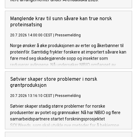
Manglende krav til sunn såvare kan true norsk
proteinsatsing
20.7.2026 14:00:00 CEST
|
Pressemelding
Norge ønsker å øke produksjonen av erter og åkerbønner til
proteinfôr. Samtidig frykter forskere at importert såvare kan
føre med seg skadegjørende sopp og insekter som
reduserer avlingene. Nå undersøker NIBIO omfanget av
problemet og mulige tiltak.
Søtvier skaper store problemer i norsk
grøntproduksjon
20.7.2026 13:16:10 CEST
|
Pressemelding
Søtvier skaper stadig større problemer for norske
produsenter av potet og grønnsaker. Nå har NIBIO og flere
samarbeidspartnere startet forskningsprosjektet
SOLWeeds, som skal utvikle nye metoder for å bekjempe
ugraset og redusere kostnadene for dyrkerne.