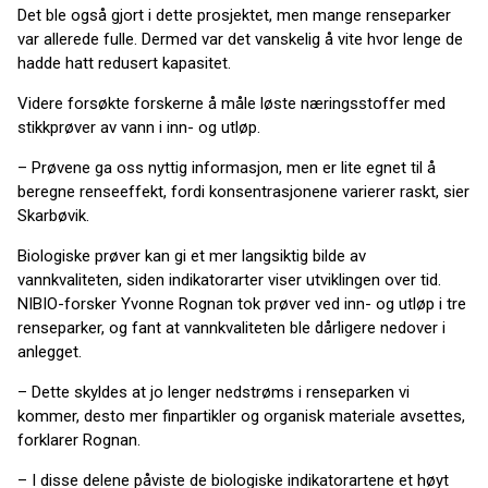
Det ble også gjort i dette prosjektet, men mange renseparker
var allerede fulle. Dermed var det vanskelig å vite hvor lenge de
hadde hatt redusert kapasitet.
Videre forsøkte forskerne å måle løste næringsstoffer med
stikkprøver av vann i inn- og utløp.
– Prøvene ga oss nyttig informasjon, men er lite egnet til å
beregne renseeffekt, fordi konsentrasjonene varierer raskt, sier
Skarbøvik.
Biologiske prøver kan gi et mer langsiktig bilde av
vannkvaliteten, siden indikatorarter viser utviklingen over tid.
NIBIO-forsker Yvonne Rognan tok prøver ved inn- og utløp i tre
renseparker, og fant at vannkvaliteten ble dårligere nedover i
anlegget.
– Dette skyldes at jo lenger nedstrøms i renseparken vi
kommer, desto mer finpartikler og organisk materiale avsettes,
forklarer Rognan.
– I disse delene påviste de biologiske indikatorartene et høyt