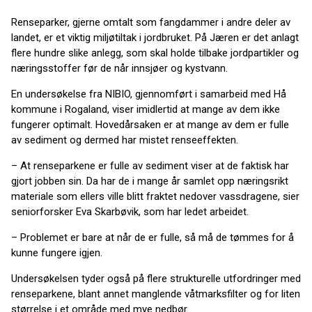
Renseparker, gjerne omtalt som fangdammer i andre deler av
landet, er et viktig miljøtiltak i jordbruket. På Jæren er det anlagt
flere hundre slike anlegg, som skal holde tilbake jordpartikler og
næringsstoffer før de når innsjøer og kystvann.
En undersøkelse fra NIBIO, gjennomført i samarbeid med Hå
kommune i Rogaland, viser imidlertid at mange av dem ikke
fungerer optimalt. Hovedårsaken er at mange av dem er fulle
av sediment og dermed har mistet renseeffekten.
– At renseparkene er fulle av sediment viser at de faktisk har
gjort jobben sin. Da har de i mange år samlet opp næringsrikt
materiale som ellers ville blitt fraktet nedover vassdragene, sier
seniorforsker Eva Skarbøvik, som har ledet arbeidet.
– Problemet er bare at når de er fulle, så må de tømmes for å
kunne fungere igjen.
Undersøkelsen tyder også på flere strukturelle utfordringer med
renseparkene, blant annet manglende våtmarksfilter og for liten
størrelse i et område med mye nedbør.