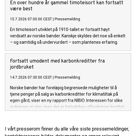
En over hundre år gammel timoteisort kan fortsatt
være best
15.7.2026 07:00:00 CEST
|
Pressemelding
En timoteisort utviklet på 1910-tallet er fortsatt høyt
verdsatt av norske bønder. Kanskje skyldes det noe så enkelt
– og samtidig så undervurdert – som plantenes erfaring.
Fortsatt umodent med karbonkreditter fra
jordbruket
14.7.2026 07:30:00 CEST
|
Pressemelding
Norske bønder har foreløpig begrensede muligheter til å
tjene penger på salg av karbonkreditter for klimatiltak på
egen gård, viser en ny rapport fra NIBIO. Interessen for slike
ordninger er stor, men det er betydelige utfordringer knyttet
til teknologi, økonomi og markedets modenhet.
I vårt presserom finner du alle våre siste pressemeldinger,