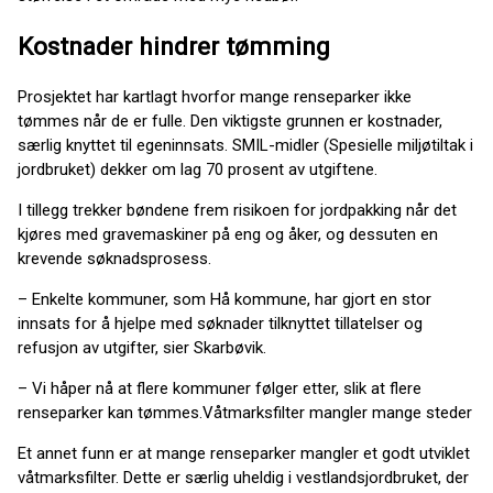
Kostnader hindrer tømming
Prosjektet har kartlagt hvorfor mange renseparker ikke
tømmes når de er fulle. Den viktigste grunnen er kostnader,
særlig knyttet til egeninnsats. SMIL-midler (Spesielle miljøtiltak i
jordbruket) dekker om lag 70 prosent av utgiftene.
I tillegg trekker bøndene frem risikoen for jordpakking når det
kjøres med gravemaskiner på eng og åker, og dessuten en
krevende søknadsprosess.
– Enkelte kommuner, som Hå kommune, har gjort en stor
innsats for å hjelpe med søknader tilknyttet tillatelser og
refusjon av utgifter, sier Skarbøvik.
– Vi håper nå at flere kommuner følger etter, slik at flere
renseparker kan tømmes.Våtmarksfilter mangler mange steder
Et annet funn er at mange renseparker mangler et godt utviklet
våtmarksfilter. Dette er særlig uheldig i vestlandsjordbruket, der