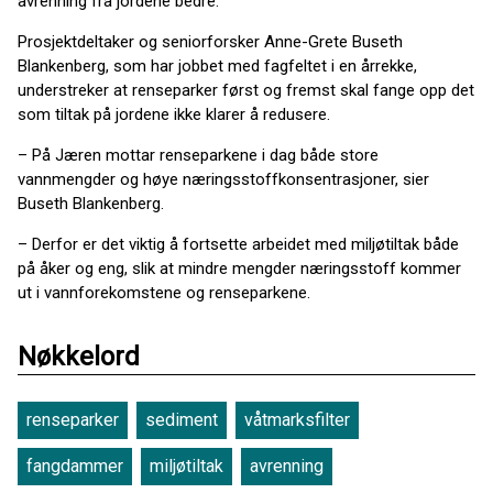
avrenning fra jordene bedre.
Prosjektdeltaker og seniorforsker Anne-Grete Buseth
Blankenberg, som har jobbet med fagfeltet i en årrekke,
understreker at renseparker først og fremst skal fange opp det
som tiltak på jordene ikke klarer å redusere.
– På Jæren mottar renseparkene i dag både store
vannmengder og høye næringsstoffkonsentrasjoner, sier
Buseth Blankenberg.
– Derfor er det viktig å fortsette arbeidet med miljøtiltak både
på åker og eng, slik at mindre mengder næringsstoff kommer
ut i vannforekomstene og renseparkene.
Nøkkelord
renseparker
sediment
våtmarksfilter
fangdammer
miljøtiltak
avrenning